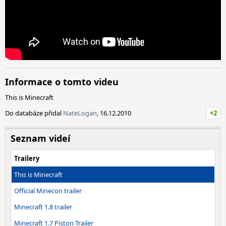
Informace o tomto videu
This is Minecraft
Do databáze přidal
NateLogan
, 16.12.2010
+2
Seznam videí
Trailery
This is Minecraft
Official Minecon trailer
Minecraft 1.8 trailer
Minecraft 1.7 Piston Trailer