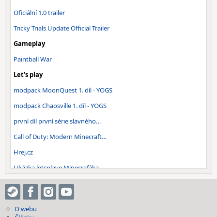
Oficiální 1.0 trailer
Tricky Trials Update Official Trailer
Gameplay
Paintball War
Let's play
modpack MoonQuest 1. díl - YOGS
modpack Chaosville 1. díl - YOGS
první díl první série slavného…
Call of Duty: Modern Minecraft…
Hrej.cz
Ukázka letsplaye Minecrafáka
Ukázka Českého Multiplayeru
Videorecenze
O webu
Zero Punctuation