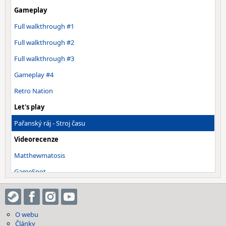
Gameplay
Full walkthrough #1
Full walkthrough #2
Full walkthrough #3
Gameplay #4
Retro Nation
Let's play
Pařanský ráj - Stroj času
Videorecenze
Matthewmatosis
GameSpot
Everything Wrong With Metal Gear…
Ostatní
O webu
OST - Main Theme
Články