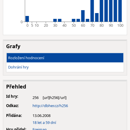
0
0
5
10
20
30
40
50
60
70
80
90
100
Grafy
Rozložení hodnocení
Dohrání hry
Přehled
Id hry:
256
Odkaz:
http://dbher.cz/h256
Přidána:
13.06.2008
18 let a 59 dní
Hru přidal:
Freiman