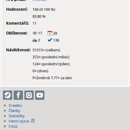
Hodnocení:
166 (0-100 %)
83.80 %
Komentářů:
11
Oblíbenost:
17
28
2
136
Návštěvnost:
51515× (celkem)
372× (poslední měsíc)
124× (poslední týden)
0× (dnes)
Průměrně 7.77× za den
O webu
Články
Statistiky
Herní výzva
F.A.Q.