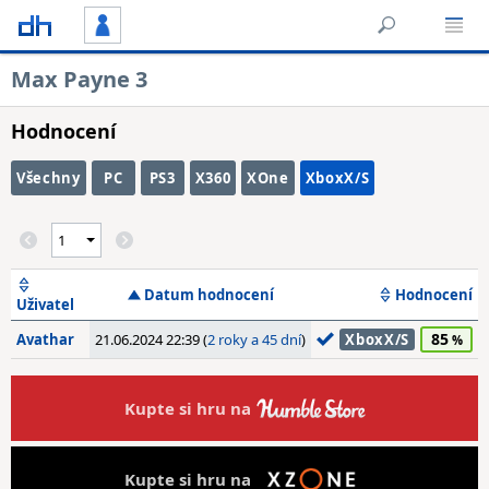
Max Payne 3
Hodnocení
Všechny
PC
PS3
X360
XOne
XboxX/S
Datum hodnocení
Hodnocení
Uživatel
85
Avathar
21.06.2024 22:39 (
2 roky a 45 dní
)
XboxX/S
Kupte si hru na
Kupte si hru na