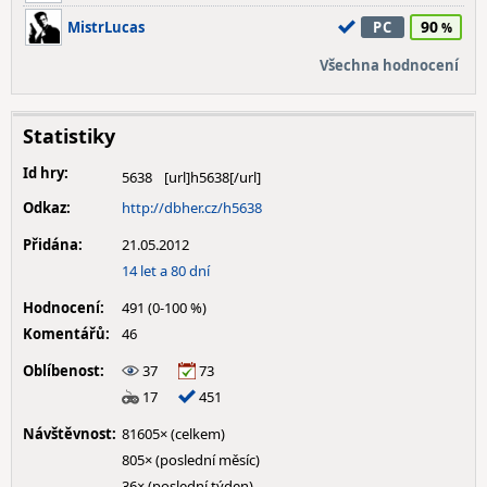
90
MistrLucas
PC
Všechna hodnocení
Statistiky
Id hry:
5638
Odkaz:
http://dbher.cz/h5638
Přidána:
21.05.2012
14 let a 80 dní
Hodnocení:
491 (0-100 %)
Komentářů:
46
Oblíbenost:
37
73
17
451
Návštěvnost:
81605× (celkem)
805× (poslední měsíc)
36× (poslední týden)