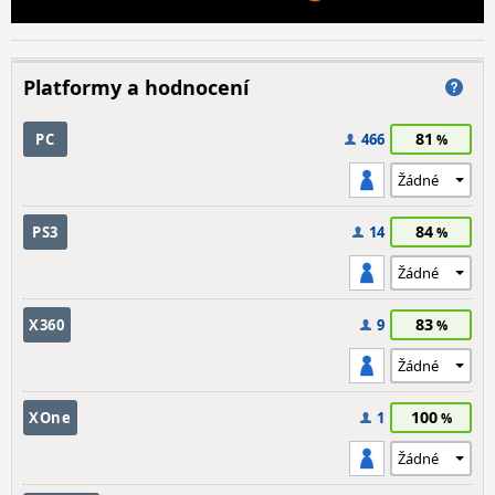
Platformy a hodnocení
81
PC
466
84
PS3
14
83
X360
9
100
XOne
1