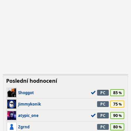
Poslední hodnocení
85
Shoggot
PC
75
Jimmykonik
PC
90
atypic_one
PC
80
Zgrnd
PC