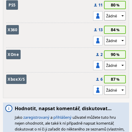
80
PS5
11
84
X360
13
90
XOne
2
87
XboxX/S
6
Hodnotit, napsat komentář, diskutovat…
Jako
zaregistrovaný
a
přihlášený
uživatel můžete tuto hru
nejen ohodnotit, ale také k ní případně napsat komentář,
diskutovat o ní či ji zařadit do některého ze seznamů (vlastním,