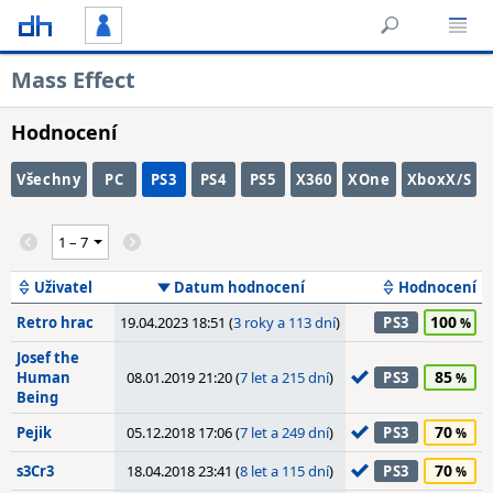
Mass Effect
Hodnocení
Všechny
PC
PS3
PS4
PS5
X360
XOne
XboxX/S
Uživatel
Datum hodnocení
Hodnocení
100
Retro hrac
19.04.2023 18:51 (
3 roky a 113 dní
)
PS3
Josef the
85
Human
08.01.2019 21:20 (
7 let a 215 dní
)
PS3
Being
70
Pejik
05.12.2018 17:06 (
7 let a 249 dní
)
PS3
70
s3Cr3
18.04.2018 23:41 (
8 let a 115 dní
)
PS3