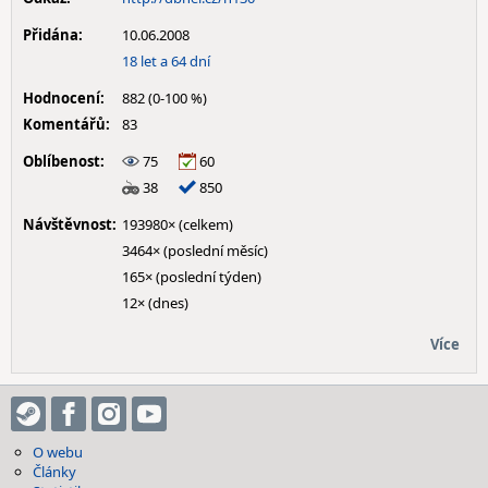
Přidána:
10.06.2008
18 let a 64 dní
Hodnocení:
882 (0-100 %)
Komentářů:
83
Oblíbenost:
75
60
38
850
Návštěvnost:
193980× (celkem)
3464× (poslední měsíc)
165× (poslední týden)
12× (dnes)
Více
O webu
Články