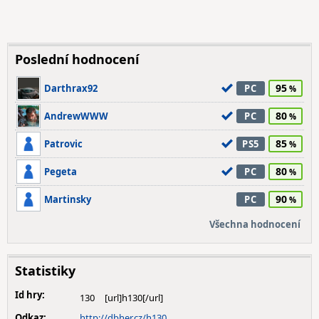
Poslední hodnocení
95
Darthrax92
PC
80
AndrewWWW
PC
85
Patrovic
PS5
80
Pegeta
PC
90
Martinsky
PC
Všechna hodnocení
Statistiky
Id hry:
130
Odkaz:
http://dbher.cz/h130