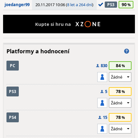
90
joedanger99
20.11.2017 10:06 (
8 let a 264 dní
)
PS3
Kupte si hru na
Platformy a hodnocení
84
PC
830
78
PS3
5
78
PS4
15