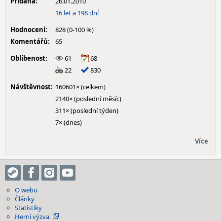
Přidána:
26.01.2010
16 let a 198 dní
Hodnocení:
828 (0-100 %)
Komentářů:
65
Oblíbenost:
61
68
22
830
Návštěvnost:
160601× (celkem)
2140× (poslední měsíc)
311× (poslední týden)
7× (dnes)
Více
O webu
Články
Statistiky
Herní výzva