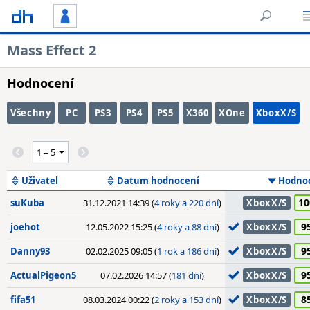
Mass Effect 2
Hodnocení
Všechny
PC
PS3
PS4
PS5
X360
XOne
XboxX/S
Uživatel
Datum hodnocení
Hodno
10
suKuba
31.12.2021 14:39 (
4 roky a 220 dní
)
XboxX/S
9
joehot
12.05.2022 15:25 (
4 roky a 88 dní
)
XboxX/S
9
Danny93
02.02.2025 09:05 (
1 rok a 186 dní
)
XboxX/S
9
ActualPigeon5
07.02.2026 14:57 (
181 dní
)
XboxX/S
8
fifa51
08.03.2024 00:22 (
2 roky a 153 dní
)
XboxX/S