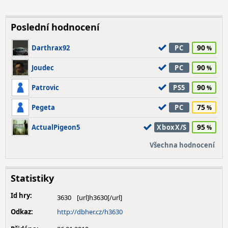
Poslední hodnocení
90
Darthrax92
PC
90
Joudec
PC
90
Patrovic
PS5
75
Pegeta
PC
95
ActualPigeon5
XboxX/S
Všechna hodnocení
Statistiky
Id hry:
3630
Odkaz:
http://dbher.cz/h3630