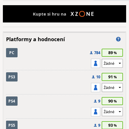
Kupte si hru na
Platformy a hodnocení
89
PC
784
91
PS3
10
90
PS4
9
93
PS5
9