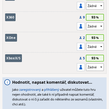
93
X360
9
93
XOne
2
93
XboxX/S
5
Hodnotit, napsat komentář, diskutovat…
Jako
zaregistrovaný
a
přihlášený
uživatel můžete tuto hru
nejen ohodnotit, ale také k ní případně napsat komentář,
diskutovat o ní či ji zařadit do některého ze seznamů (vlastním,
chci atd.).