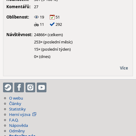
Komentářů:
27
Oblíbenost:
19
51
11
292
Návštěvnost:
24866× (celkem)
253× (poslední měsíc)
15× (poslední týden)
0× (dnes)
Více
O webu
Články
Statistiky
Herní výzva
F.A.Q.
Nápověda
Odměny