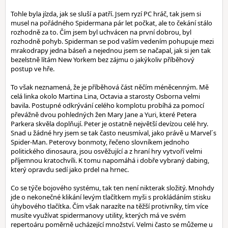
Tohle byla jízda, jak se sluší a patří. Jsem ryzí PC hráč, tak jsem si
musel na pořádného Spidermana pár let počkat, ale to čekání stálo
rozhodně za to. Čím jsem byl uchvácen na první dobrou, byl
rozhodně pohyb. Spiderman se pod vaším vedením pohupuje mezi
mrakodrapy jedna báseň a nejednou jsem se načapal, jak si jen tak
bezelstně lítám New Yorkem bez zájmu o jakýkoliv příběhový
postup ve hře.
To však neznamená, že je příběhová část něčím méněcenným. Mě
celá linka okolo Martina Lina, Octavia a starosty Osborna velmi
bavila. Postupné odkrývání celého komplotu probíhá za pomocí
převážně dvou pohledných žen Mary Jane a Yuri, které Petera
Parkera skvěla doplňují. Peter je ostatně největší devízou celé hry.
Snad u žádné hry jsem se tak často neusmíval, jako právě u Marvel´s
Spider-Man. Peterovy bonmoty, řečeno slovníkem jednoho
politického dinosaura, jsou osvěžující a z hraní hry vytvoří velmi
příjemnou kratochvíli. K tomu napomáhá i dobře vybraný dabing,
který opravdu sedí jako prdel na hrnec.
Co se týče bojového systému, tak ten není nikterak složitý. Mnohdy
jde o nekonečné klikání levým tlačítkem myši s prokládáním stisku
úhybového tlačítka. Čím však narazíte na těžší protivníky, tím více
musíte využívat spidermanovy utility, kterých má ve svém
repertoáru poměrně ucházející množství. Velmi často se můžeme u