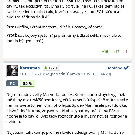
problém s odkupem Activision-Blizzard Microsoftem a dělá kolem
caviky, tak exkluzivní tituly na PS portuje i na PC. Takže jsem rád že
tohle je jeden s mála titulů, které se dostaly k nám PC hráčům a
budu se těšit na další díl.
Pro:
Grafika, Létání městem, Příběh, Postavy, Záporáci,
Proti:
soubojový systém ( je průměrný ). 2krát seklá mise ( ale to
mohlo být jen u mě )
+16
+17
−1
Karasman
12707
Dohráno
16.02.2026 18:32
(poslední úprava 10.05.2026 14:28)
85
PC
Nejsem žádný velký Marvel fanoušek. Kromě pár čestných výjimek
mě filmy nijak zvlášť neoslovily, většinu seriálů úspěšně míjím a ani v
herním světě to není o mnoho lepší. Spider-Man mi ale padl do oka,
hlavně i kvůli tomu, že jsem viděl oba synátory hrát to na PS4 a
hodně je to bavilo. Bylo tedy rozhodnuto a musím říct, že rozhodně
nelituju.
Největším tahákem je pro mě skvěle nadesignovaný Manhattan v