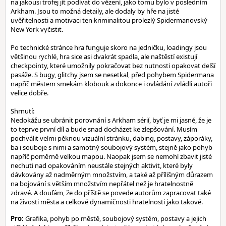
na jakousi trofej jít podívat do vězení, jako tomu bylo v posledním
Arkham. Jsou to možná detaily, ale dodaly by hře na jisté
uvěřitelnosti a motivaci ten kriminalitou prolezlý Spidermanovský
New York vyčistit.
Po technické stránce hra funguje skoro na jedničku, loadingy jsou
většinou rychlé, hra sice asi dvakrát spadla, ale naštěstí existují
checkpointy, které umožnily pokračovat bez nutnosti opakovat delší
pasáže. S bugy, glitchy jsem se nesetkal, před pohybem Spidermana
napříč městem smekám klobouk a dokonce i ovládání zvládli autoři
velice dobře.
Shrnutí:
Nedokážu se ubránit porovnání s Arkham sérií, byť je mi jasné, že je
to teprve první díl a bude snad docházet ke zlepšování. Musím
pochválit velmi pěknou vizuální stránku, dabing, postavy, záporáky,
ba i souboje s nimi a samotný soubojový systém, stejně jako pohyb
napříč poměrně velkou mapou. Naopak jsem se nemohl zbavit jisté
nechuti nad opakováním neustále stejných aktivit, které byly
dávkovány až nadměrným množstvím, a také až přílišným důrazem
na bojování s větším množstvím nepřátel než je hratelnostně
zdravé. A doufám, že do příště se povede autorům zapracovat také
na živosti města a celkové dynamičnosti hratelnosti jako takové.
Pro:
Grafika, pohyb po městě, soubojový systém, postavy a jejich