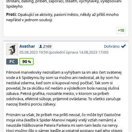
střídání, dabing, příběh, záporáci, stealth, vychytávky, vylepšování
Spideyho
Proti:
Opakující se aktivity, pasivní město, někdy až příliš mnoho
nepřátel v jednom souboji
+10
Avathar
2169
Dohráno
05.08.2023 19:59
(poslední úprava 14.08.2023 17:00)
90
PC
Filmové marvelovky neznášam a vyhýbam sa im ako čert svätenej
vode a k Spideymu by som sa možno ani nedostal, ak by som ho
nezískal zdarma, keď som si kupoval nový počítač. Tak som si
povedal, že za skúšku nič nedám a výsledkom bola naozaj slušná
zábava. Pekná grafika, rozsiahle mesto, v ktorom sa príbeh
odohráva, efektné súboje, príjemné ovládanie. To všetko zaručuje
naozaj štedrú porciu zábavy.
Priznám sa však, že príbeh ma príliš nevzal, čo môže byť čiastočne
moja vina (keďže k Spider-Manovi nejaký vrelý vzťah nemám) a
neustále hláškovanie Petera Parkera mi sem-tam liezlo na nervy.
Hoci možno išlo o zámer, keďže aj ostatné postavy nad jeho vtipmi