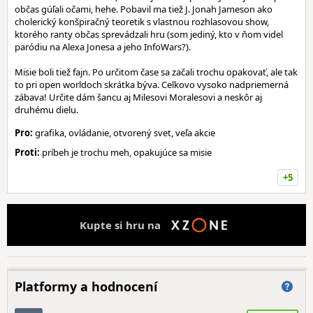
občas gúľali očami, hehe. Pobavil ma tiež J. Jonah Jameson ako
cholerický konšpiračný teoretik s vlastnou rozhlasovou show,
ktorého ranty občas sprevádzali hru (som jediný, kto v ňom videl
paródiu na Alexa Jonesa a jeho InfoWars?).
Misie boli tiež fajn. Po určitom čase sa začali trochu opakovať, ale tak
to pri open worldoch skrátka býva. Celkovo vysoko nadpriemerná
zábava! Určite dám šancu aj Milesovi Moralesovi a neskôr aj
druhému dielu.
Pro:
grafika, ovládanie, otvorený svet, veľa akcie
Proti:
príbeh je trochu meh, opakujúce sa misie
+5
Kupte si hru na
Platformy a hodnocení