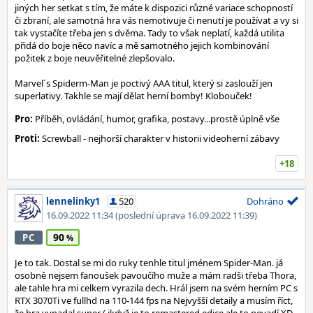
jiných her setkat s tím, že máte k dispozici různé variace schopností
či zbraní, ale samotná hra vás nemotivuje či nenutí je používat a vy si
tak vystačíte třeba jen s dvěma. Tady to však neplatí, každá utilita
přidá do boje něco navíc a mě samotného jejich kombinování
požitek z boje neuvěřitelné zlepšovalo.
Marvel´s Spiderm-Man je poctivý AAA titul, který si zaslouží jen
superlativy. Takhle se mají dělat herní bomby! Klobouček!
Pro:
Příběh, ovládání, humor, grafika, postavy...prostě úplně vše
Proti:
Screwball - nejhorší charakter v historii videoherní zábavy
+18
lennelinky1
520
Dohráno
16.09.2022 11:34
(poslední úprava 16.09.2022 11:39)
90
PC
Je to tak. Dostal se mi do ruky tenhle titul jménem Spider-Man. já
osobně nejsem fanoušek pavoučího muže a mám radši třeba Thora,
ale tahle hra mi celkem vyrazila dech. Hrál jsem na svém herním PC s
RTX 3070Ti ve fullhd na 110-144 fps na Nejvyšší detaily a musím říct,