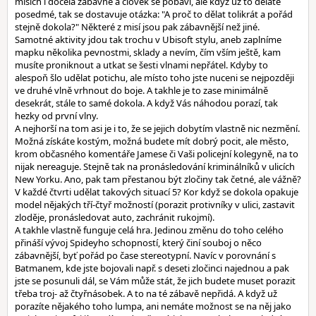
misích i docela zábavné a člověk se pobaví, ale když už to děláte
posedmé, tak se dostavuje otázka: "A proč to dělat tolikrát a pořád
stejně dokola?" Některé z misí jsou pak zábavnější než jiné.
Samotné aktivity jdou tak trochu v Ubisoft stylu, aneb zaplníme
mapku několika pevnostmi, sklady a nevím, čím vším ještě, kam
musíte proniknout a utkat se šesti vlnami nepřátel. Kdyby to
alespoň šlo udělat potichu, ale místo toho jste nuceni se nejpozději
ve druhé vlně vrhnout do boje. A takhle je to zase minimálně
desekrát, stále to samé dokola. A když Vás náhodou porazí, tak
hezky od první vlny.
A nejhorší na tom asi je i to, že se jejich dobytím vlastně nic nezmění.
Možná získáte kostým, možná budete mít dobrý pocit, ale město,
krom občasného komentáře Jamese či Vaši policejní kolegyně, na to
nijak nereaguje. Stejně tak na pronásledování kriminálníků v ulicích
New Yorku. Ano, pak tam přestanou být zločiny tak četné, ale vážně?
V každé čtvrti udělat takových situací 5? Kor když se dokola opakuje
model nějakých tří-čtyř možností (porazit protivníky v ulici, zastavit
zloděje, pronásledovat auto, zachránit rukojmí).
A takhle vlastně funguje celá hra. Jedinou změnu do toho celého
přináší vývoj Spideyho schopností, který činí souboj o něco
zábavnější, byť pořád po čase stereotypní. Navíc v porovnání s
Batmanem, kde jste bojovali např. s deseti zločinci najednou a pak
jste se posunuli dál, se Vám může stát, že jich budete muset porazit
třeba troj- až čtyřnásobek. A to na té zábavě nepřidá. A když už
porazíte nějakého toho lumpa, ani nemáte možnost se na něj jako