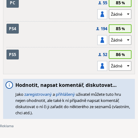
85
PC
55
85
PS4
194
86
PS5
52
Hodnotit, napsat komentář, diskutovat…
Jako
zaregistrovaný
a
přihlášený
uživatel můžete tuto hru
nejen ohodnotit, ale také k ní případně napsat komentář,
diskutovat o ní či ji zařadit do některého ze seznamů (vlastním,
chci atd.).