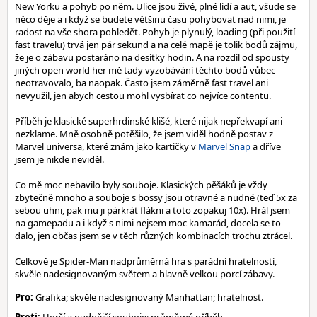
New Yorku a pohyb po něm. Ulice jsou živé, plné lidí a aut, všude se
něco děje a i když se budete většinu času pohybovat nad nimi, je
radost na vše shora pohledět. Pohyb je plynulý, loading (při použití
fast travelu) trvá jen pár sekund a na celé mapě je tolik bodů zájmu,
že je o zábavu postaráno na desítky hodin. A na rozdíl od spousty
jiných open world her mě tady vyzobávání těchto bodů vůbec
neotravovalo, ba naopak. Často jsem záměrně fast travel ani
nevyužil, jen abych cestou mohl vysbírat co nejvíce contentu.
Příběh je klasické superhrdinské klišé, které nijak nepřekvapí ani
nezklame. Mně osobně potěšilo, že jsem viděl hodně postav z
Marvel universa, které znám jako kartičky v
Marvel Snap
a dříve
jsem je nikde neviděl.
Co mě moc nebavilo byly souboje. Klasických pěšáků je vždy
zbytečně mnoho a souboje s bossy jsou otravné a nudné (teď 5x za
sebou uhni, pak mu ji párkrát flákni a toto zopakuj 10x). Hrál jsem
na gamepadu a i když s nimi nejsem moc kamarád, docela se to
dalo, jen občas jsem se v těch různých kombinacích trochu ztrácel.
Celkově je Spider-Man nadprůměrná hra s parádní hratelností,
skvěle nadesignovaným světem a hlavně velkou porcí zábavy.
Pro:
Grafika; skvěle nadesignovaný Manhattan; hratelnost.