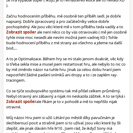
že hra vypadal super ( ikdyž je to remastered edice ale to nevadí XD
).
Začnu hodnocením příběhu. mě osobně ten příběh sedl. Je dobře
napsaný. Dobře zpracovaný a pro začátečníky velice dobře
pochopitelný. Ale jsou věci které mě v tom příběhu teda vadily a to
ale není něco co by vás otravovalo ( mě jen osobně
tyhle mise moc nesedli ale nevím možná jsem vadnej XD ) Tohle
bude hodnocení příběhu z mé strany asi všechno a jdeme na další
bod....
A to je Optimalizace. Během hry se mi stalo jenom dvakrát, věc kdy
si třeba sekla mise a musel jsem restartovat hru, ale nebylo to nic co
by mě změnilo názor na tuhle hru. Jinak za celou dobu hraní jsem
nepostřehl žádné padání snímků ani dropy a to i ze zaplém ray-
tracingem.
Co se týče soubojového systému tak mě přišel celkem průměrný.
Nebyl otravný ani zábavný a nijak mi neskazila zážitek. A to se týká i
ale říkám je to v pohodě a mě to nepřišlo nijak
otravné.
Můj názor. Hru jsem si užil. Létání po městě díky pavučinám je
dechberoucí pocit a strašně jsem si to užíval. Jsou věci které by šli
zlepšit, ale jinak dávám hře 9/10 . Jsem rád, že ikdyž Sony má