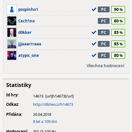
90
pospinho1
PC
80
Cech1no
PC
85
d0kker
PC
85
jjjaaarrraaa
PC
80
atypic_one
PC
Všechna hodnocení
Statistiky
Id hry:
14673
Odkaz:
http://dbher.cz/h14673
Přidána:
20.04.2018
8 let a 109 dní
Hodnocení:
301 (5-100 %)