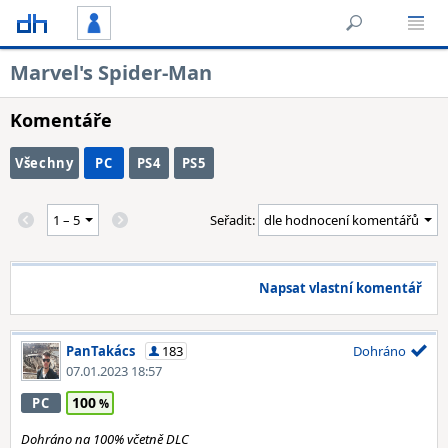
Marvel's Spider-Man
Komentáře
Všechny
PC
PS4
PS5
Seřadit:
Napsat vlastní komentář
PanTakács
183
Dohráno
07.01.2023 18:57
100
PC
Dohráno na 100% včetně DLC