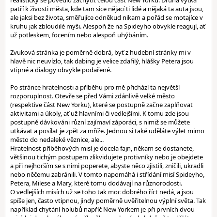
realisticky se povedlo zachytit celou část New Yorku. Druhá výtka
patří k živosti města, kde tam sice nějací ti lidé a nějaká ta auta jsou,
ale jaksi bez života, směřujíce odněkud nikam a pořád se motajíce v
kruhu jak zbloudilé myši. Alespoň že na Spideyho obvykle reagují, ať
už potleskem, focením nebo alespoň uhýbáním.
Zvuková stránka je poměrně dobrá, byť z hudební stránky mi v
hlavě nic neuvízlo, tak dabing je velice zdařilý, hlášky Petera jsou
vtipné a dialogy obvykle podařené.
Po stránce hratelnosti a příběhu pro mě přichází ta největší
rozporuplnost. Otevře se před Vámi zdánlivě velké město
(respektive část New Yorku), které se postupně začne zaplňovat
aktivitami a úkoly, ať už hlavními či vedlejšími. K tomu zde jsou
postupně dávkováni různí zajímaví záporáci, s nimiž se můžete
utkávat a posílat je zpět za mříže. Jednou si také uděláte výlet mimo
město do nedaleké věznice, ale...
Hratelnost příběhových misí je docela fajn, někam se dostanete,
většinou tichým postupem zlikvidujete protivníky nebo je obejdete
a při nejhorším se s nimi poperete, abyste něco zjistili, zničili, ukradli
nebo něčemu zabránili. V tomto napomáhá i střídání misí Spideyho,
Petera, Milese a Mary, které tomu dodávají na různorodosti.
O vedlejších misích už se toho tak moc dobrého říct nedá, a jsou
spíše jen, často vtipnou, jindy poměrně uvěřitelnou výplní světa. Tak
například chytání holubů napříč New Yorkem je při prvních dvou