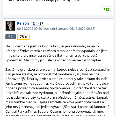
Proti:
Horší a nudnější souboje; průměrný příběh.
+12
Releon
1487
06.11.2022 09:50
(poslední úprava 06.11.2022 09:53)
75
PC
Na Spidermana jsem se hodně těšil, už jen z důvodu, že na to
"létaly" příznivé recenze ze všech stran, dobře to vypadalo, do jisté
míry si to bralo inspiraci ze série s Batmanem a byl to prostě
Spiderman. Mé dojmy jsou ale nakonec poměrně rozporuplné.
Začněme grafickou stránkou hry, kterou nelze srovnávat se staršími
díly, je zde zřejmé, že rozpočet byl mnohem vyšší, tým na hru
připravenější, času bylo více a ambice narostly také někam dál než
jen k tomu rychle vydat hru, která doprovodí film, jako tomu bylo v
případě posledních Amazing Spider-manů. Po grafické stránce tak
nelze hře zas tak moc vytknout, a upřímně nějaké pohoršování nad
realistickými odrazy kaluží atd. mi přijde poměrně zcestné. Naopak
mě v tomhle hledisku spíše zamrzela celková prázdnota města a
jeho nevýraznost. Jako jediná výraznější místa si pamatuji laboratoř,
Central Park a Times Square. Ovšem nemohu porovnat, jak moc