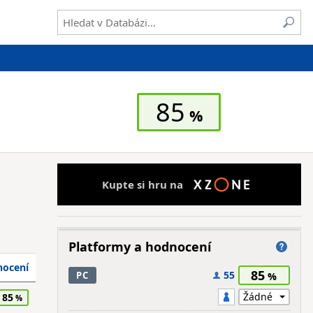
85
Kupte si hru na
Platformy a hodnocení
ocení
85
55
PC
85