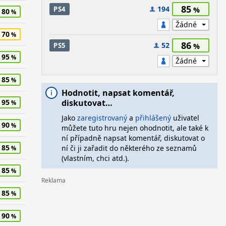
85
194
PS4
80
70
86
52
PS5
95
85
Hodnotit, napsat komentář,
95
diskutovat…
Jako
zaregistrovaný
a
přihlášený
uživatel
90
můžete tuto hru nejen ohodnotit, ale také k
ní případně napsat komentář, diskutovat o
85
ní či ji zařadit do některého ze seznamů
(vlastním, chci atd.).
85
85
90