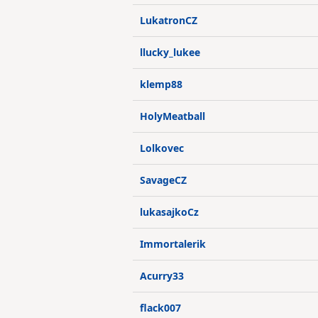
LukatronCZ
llucky_lukee
klemp88
HolyMeatball
Lolkovec
SavageCZ
lukasajkoCz
Immortalerik
Acurry33
flack007