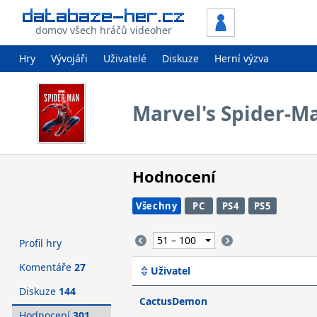
domov všech hráčů videoher
Hry
Vývojáři
Uživatelé
Diskuze
Herní výzva
Marvel's Spider-M
Hodnocení
Všechny
PC
PS4
PS5
Profil hry
Komentáře
27
Uživatel
Diskuze
144
CactusDemon
Hodnocení
301