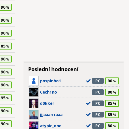
90
90
90
85
90
Poslední hodnocení
90
pospinho1
90
PC
90
Cech1no
80
PC
95
d0kker
85
PC
90
jjjaaarrraaa
85
PC
90
atypic_one
80
PC