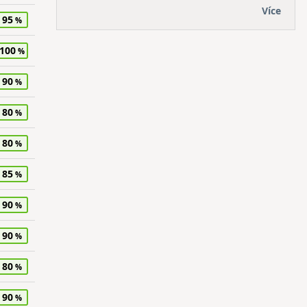
Více
95
100
90
80
80
85
90
90
80
90