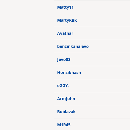
Matty11
MartyRBK
Avathar
benzinkanalevo
Jevo83
Honzikhash
eGGY.
ArmJohn
Bublavák
M1R45