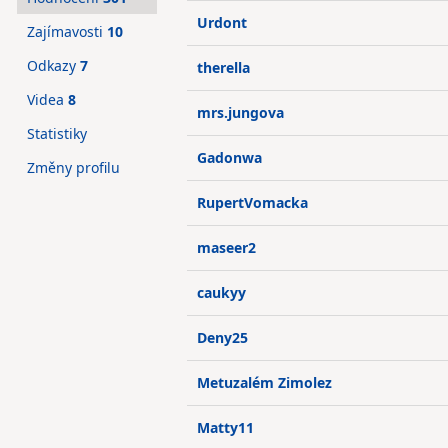
Urdont
Zajímavosti
10
Odkazy
7
therella
Videa
8
mrs.jungova
Statistiky
Gadonwa
Změny profilu
RupertVomacka
maseer2
caukyy
Deny25
Metuzalém Zimolez
Matty11