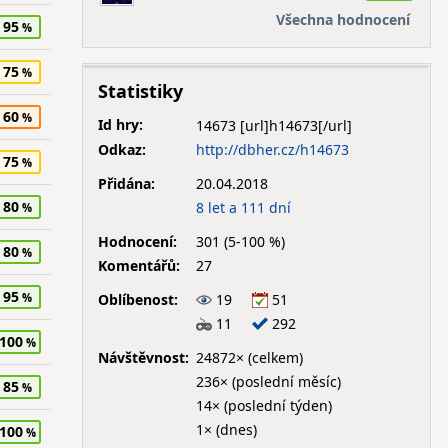
Všechna hodnocení
95
75
Statistiky
60
Id hry:
14673
Odkaz:
http://dbher.cz/h14673
75
Přidána:
20.04.2018
80
8 let a 111 dní
Hodnocení:
301 (5-100 %)
80
Komentářů:
27
95
Oblíbenost:
19
51
11
292
100
Návštěvnost:
24872× (celkem)
236× (poslední měsíc)
85
14× (poslední týden)
1× (dnes)
100