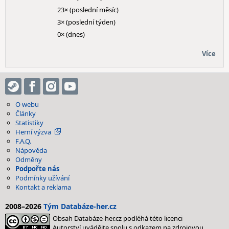
23× (poslední měsíc)
3× (poslední týden)
0× (dnes)
Více
O webu
Články
Statistiky
Herní výzva
F.A.Q.
Nápověda
Odměny
Podpořte nás
Podmínky užívání
Kontakt a reklama
2008–2026
Tým Databáze-her.cz
Obsah Databáze-her.cz podléhá této licenci
Autorství uvádějte spolu s odkazem na zdrojovou