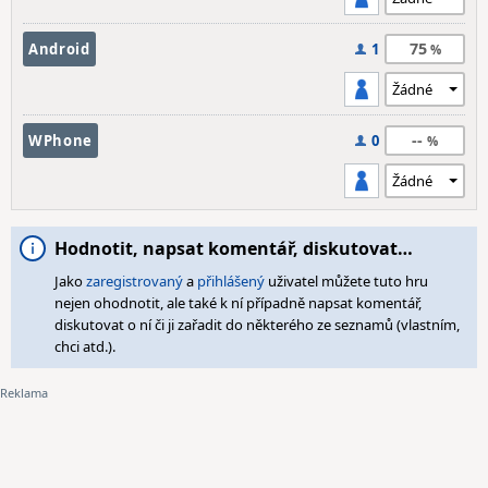
75
Android
1
--
WPhone
0
Hodnotit, napsat komentář, diskutovat…
Jako
zaregistrovaný
a
přihlášený
uživatel můžete tuto hru
nejen ohodnotit, ale také k ní případně napsat komentář,
diskutovat o ní či ji zařadit do některého ze seznamů (vlastním,
chci atd.).