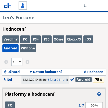
Leo's Fortune
Hodnocení
Všechny
PC
PS4
PS5
XOne
XboxX/S
iOS
Android
WPhone
Uživatel
Datum hodnocení
Hodnocení
75
Fritol
12.12.2019 15:10 (
6 let a 241 dní
)
Android
Platformy a hodnocení
66
PC
7