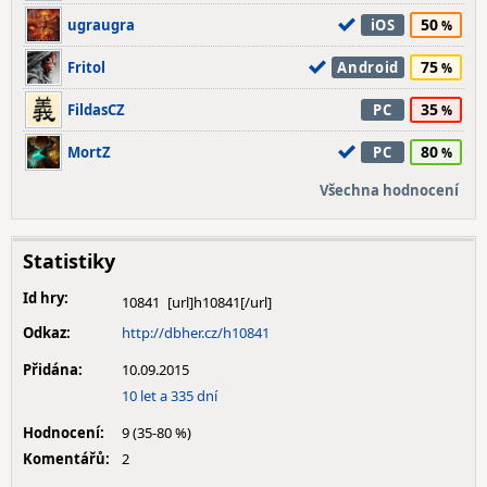
50
ugraugra
iOS
75
Fritol
Android
35
FildasCZ
PC
80
MortZ
PC
Všechna hodnocení
Statistiky
Id hry:
10841
Odkaz:
http://dbher.cz/h10841
Přidána:
10.09.2015
10 let a 335 dní
Hodnocení:
9 (35-80 %)
Komentářů:
2