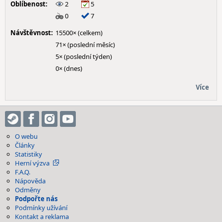
Oblíbenost:
2
5
0
7
Návštěvnost:
15500× (celkem)
71× (poslední měsíc)
5× (poslední týden)
0× (dnes)
Více
O webu
Články
Statistiky
Herní výzva
F.A.Q.
Nápověda
Odměny
Podpořte nás
Podmínky užívání
Kontakt a reklama