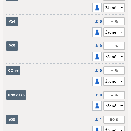
--
PS4
0
--
PS5
0
--
XOne
0
--
XboxX/S
0
50
iOS
1