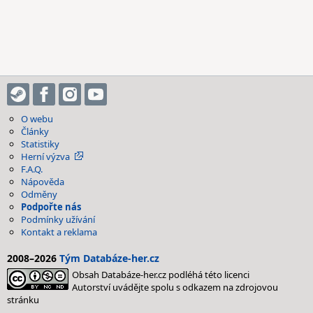
O webu
Články
Statistiky
Herní výzva
F.A.Q.
Nápověda
Odměny
Podpořte nás
Podmínky užívání
Kontakt a reklama
2008–2026
Tým Databáze-her.cz
Obsah Databáze-her.cz podléhá této licenci
Autorství uvádějte spolu s odkazem na zdrojovou
stránku