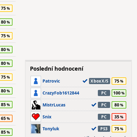
75
80
75
80
80
Poslední hodnocení
75
Patrovic
75
XboxX/S
80
CrazyFob1612844
100
PC
85
MistrLucas
80
PC
Snix
35
PC
65
Tonyluk
75
PS3
85