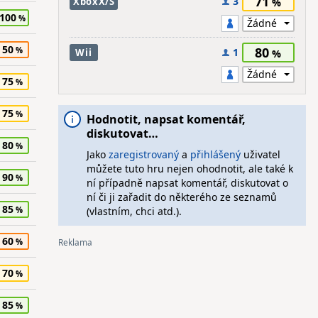
71
3
XboxX/S
100
50
80
1
Wii
75
75
Hodnotit, napsat komentář,
diskutovat…
80
Jako
zaregistrovaný
a
přihlášený
uživatel
můžete tuto hru nejen ohodnotit, ale také k
90
ní případně napsat komentář, diskutovat o
ní či ji zařadit do některého ze seznamů
85
(vlastním, chci atd.).
60
70
85