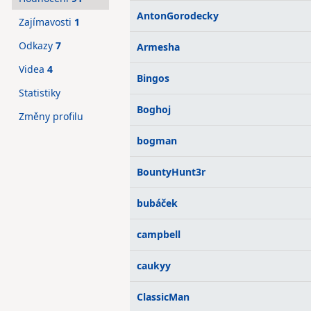
AntonGorodecky
Zajímavosti
1
Odkazy
7
Armesha
Videa
4
Bingos
Statistiky
Boghoj
Změny profilu
bogman
BountyHunt3r
bubáček
campbell
caukyy
ClassicMan