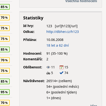
Všechna hodnocení
85
Statistiky
70
Id hry:
123
75
Odkaz:
http://dbher.cz/h123
75
Přidána:
10.06.2008
18 let a 62 dní
85
Hodnocení:
91 (35-100 %)
Komentářů:
2
70
Oblíbenost:
11
15
75
5
74
Návštěvnost:
26514× (celkem)
85
54× (poslední měsíc)
95
6× (poslední týden)
1× (dnes)
70
Více