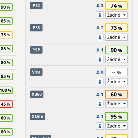
74
3
PS2
90
85
73
2
PS3
75
85
90
1
PSP
80
--
0
Vita
85
100
60
1
X360
45
95
1
XOne
80
80