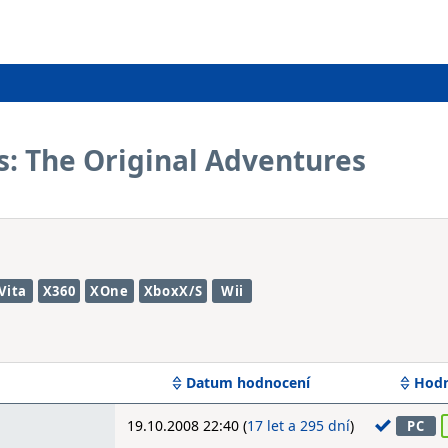
s: The Original Adventures
Vita
X360
XOne
XboxX/S
Wii
Datum hodnocení
Hodn
19.10.2008 22:40 (
17 let a 295 dní
)
PC