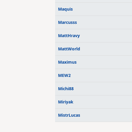
Maquis
Marcusss
MattHravy
MattWorld
Maximus
MEW2
Michi88
Miriyak
MistrLucas