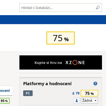
75
Kupte si hru na
Platformy a hodnocení
ocení
75
79
PC
95