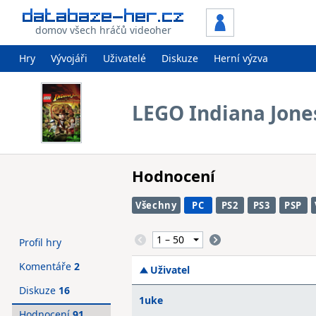
domov všech hráčů videoher
Hry
Vývojáři
Uživatelé
Diskuze
Herní výzva
LEGO Indiana Jone
Hodnocení
Všechny
PC
PS2
PS3
PSP
Profil hry
Komentáře
2
Uživatel
Diskuze
16
1uke
Hodnocení
91