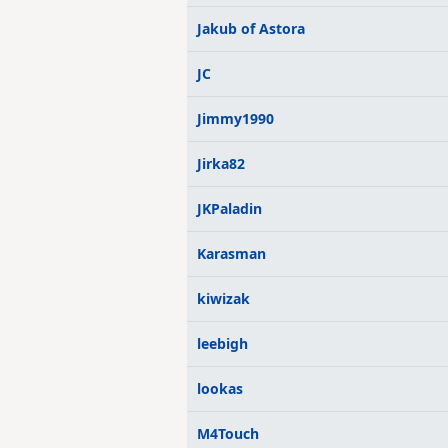
Jakub of Astora
JC
Jimmy1990
Jirka82
JKPaladin
Karasman
kiwizak
leebigh
lookas
M4Touch