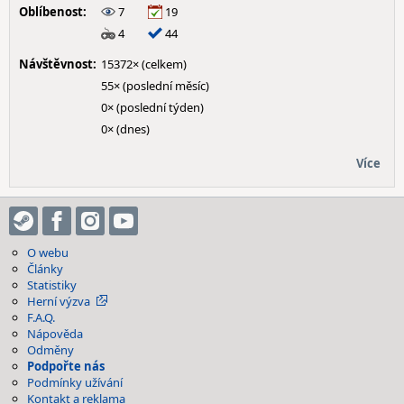
Oblíbenost:
7
19
4
44
Návštěvnost:
15372× (celkem)
55× (poslední měsíc)
0× (poslední týden)
0× (dnes)
Více
O webu
Články
Statistiky
Herní výzva
F.A.Q.
Nápověda
Odměny
Podpořte nás
Podmínky užívání
Kontakt a reklama