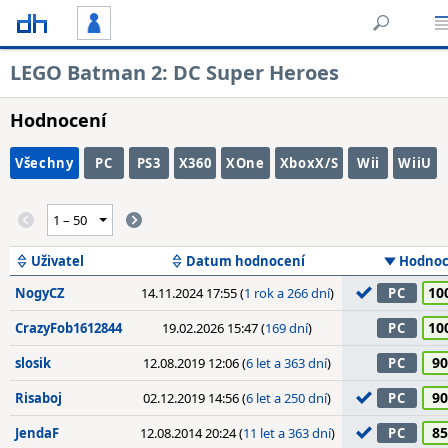
LEGO Batman 2: DC Super Heroes
Hodnocení
Všechny
PC
PS3
X360
XOne
XboxX/S
Wii
WiiU
Uživatel
Datum hodnocení
Hodnoc
10
NogyCZ
14.11.2024 17:55 (
1 rok a 266 dní
)
PC
10
CrazyFob1612844
19.02.2026 15:47 (
169 dní
)
PC
90
slosik
12.08.2019 12:06 (
6 let a 363 dní
)
PC
90
Risaboj
02.12.2019 14:56 (
6 let a 250 dní
)
PC
85
JendaF
12.08.2014 20:24 (
11 let a 363 dní
)
PC