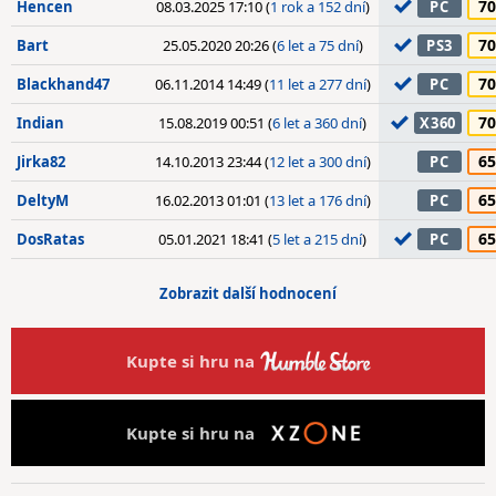
70
Hencen
08.03.2025 17:10 (
1 rok a 152 dní
)
PC
70
Bart
25.05.2020 20:26 (
6 let a 75 dní
)
PS3
70
Blackhand47
06.11.2014 14:49 (
11 let a 277 dní
)
PC
70
Indian
15.08.2019 00:51 (
6 let a 360 dní
)
X360
65
Jirka82
14.10.2013 23:44 (
12 let a 300 dní
)
PC
65
DeltyM
16.02.2013 01:01 (
13 let a 176 dní
)
PC
65
DosRatas
05.01.2021 18:41 (
5 let a 215 dní
)
PC
Zobrazit další hodnocení
Kupte si hru na
Kupte si hru na