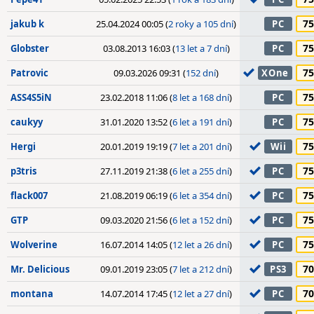
75
jakub k
25.04.2024 00:05 (
2 roky a 105 dní
)
PC
75
Globster
03.08.2013 16:03 (
13 let a 7 dní
)
PC
75
Patrovic
09.03.2026 09:31 (
152 dní
)
XOne
75
ASS4S5iN
23.02.2018 11:06 (
8 let a 168 dní
)
PC
75
caukyy
31.01.2020 13:52 (
6 let a 191 dní
)
PC
75
Hergi
20.01.2019 19:19 (
7 let a 201 dní
)
Wii
75
p3tris
27.11.2019 21:38 (
6 let a 255 dní
)
PC
75
flack007
21.08.2019 06:19 (
6 let a 354 dní
)
PC
75
GTP
09.03.2020 21:56 (
6 let a 152 dní
)
PC
75
Wolverine
16.07.2014 14:05 (
12 let a 26 dní
)
PC
70
Mr. Delicious
09.01.2019 23:05 (
7 let a 212 dní
)
PS3
70
montana
14.07.2014 17:45 (
12 let a 27 dní
)
PC