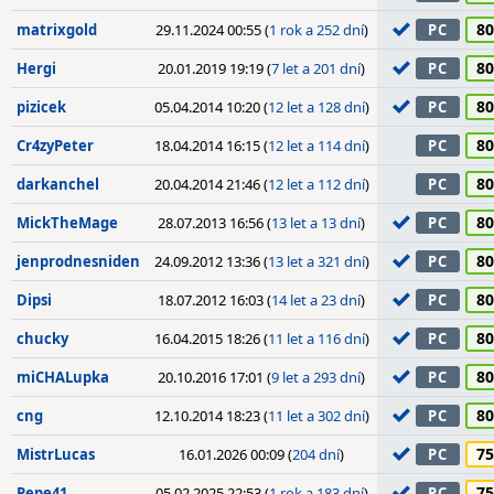
80
matrixgold
29.11.2024 00:55 (
1 rok a 252 dní
)
PC
80
Hergi
20.01.2019 19:19 (
7 let a 201 dní
)
PC
80
pizicek
05.04.2014 10:20 (
12 let a 128 dní
)
PC
80
Cr4zyPeter
18.04.2014 16:15 (
12 let a 114 dní
)
PC
80
darkanchel
20.04.2014 21:46 (
12 let a 112 dní
)
PC
80
MickTheMage
28.07.2013 16:56 (
13 let a 13 dní
)
PC
80
jenprodnesniden
24.09.2012 13:36 (
13 let a 321 dní
)
PC
80
Dipsi
18.07.2012 16:03 (
14 let a 23 dní
)
PC
80
chucky
16.04.2015 18:26 (
11 let a 116 dní
)
PC
80
miCHALupka
20.10.2016 17:01 (
9 let a 293 dní
)
PC
80
cng
12.10.2014 18:23 (
11 let a 302 dní
)
PC
75
MistrLucas
16.01.2026 00:09 (
204 dní
)
PC
75
Pepe41
05.02.2025 22:53 (
1 rok a 183 dní
)
PC