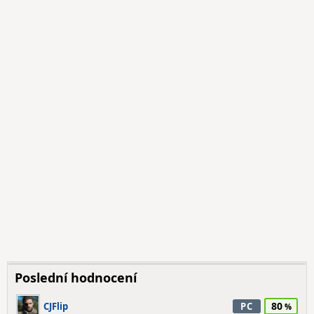
Poslední hodnocení
80
CJFlip
PC