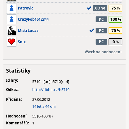
75
Patrovic
XOne
100
CrazyFob1612844
PC
75
MistrLucas
PC
0
Snix
PC
Všechna hodnocení
Statistiky
Id hry:
5710
Odkaz:
http://dbher.cz/h5710
Přidána:
27.06.2012
14 let a 44 dní
Hodnocení:
55 (0-100 %)
Komentářů:
1