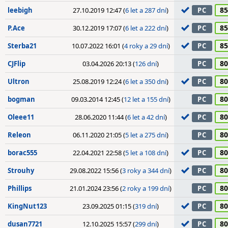
85
leebigh
27.10.2019 12:47 (
6 let a 287 dní
)
PC
85
P.Ace
30.12.2019 17:07 (
6 let a 222 dní
)
PC
85
Sterba21
10.07.2022 16:01 (
4 roky a 29 dní
)
PC
80
CJFlip
03.04.2026 20:13 (
126 dní
)
PC
80
Ultron
25.08.2019 12:24 (
6 let a 350 dní
)
PC
80
bogman
09.03.2014 12:45 (
12 let a 155 dní
)
PC
80
Oleee11
28.06.2020 11:44 (
6 let a 42 dní
)
PC
80
Releon
06.11.2020 21:05 (
5 let a 275 dní
)
PC
80
borac555
22.04.2021 22:58 (
5 let a 108 dní
)
PC
80
Strouhy
29.08.2022 15:56 (
3 roky a 344 dní
)
PC
80
Phillips
21.01.2024 23:56 (
2 roky a 199 dní
)
PC
80
KingNut123
23.09.2025 01:15 (
319 dní
)
PC
80
dusan7721
12.10.2025 15:57 (
299 dní
)
PC