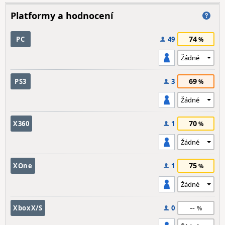
Platformy a hodnocení
74
PC
49
69
PS3
3
70
X360
1
75
XOne
1
--
XboxX/S
0