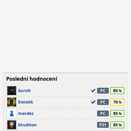
Poslední hodnocení
80
AuroN
PC
70
Riotekk
PC
85
mandes
PC
85
khudman
PS1