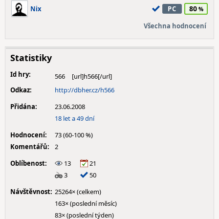
80
Nix
PC
Všechna hodnocení
Statistiky
Id hry:
566
Odkaz:
http://dbher.cz/h566
Přidána:
23.06.2008
18 let a 49 dní
Hodnocení:
73 (60-100 %)
Komentářů:
2
Oblíbenost:
13
21
3
50
Návštěvnost:
25264× (celkem)
163× (poslední měsíc)
83× (poslední týden)