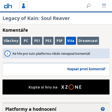
Legacy of Kain: Soul Reaver
Komentáře
Všechny
PC
PS1
PS3
PSP
Vita
Dreamcast
Ke hře pro tuto platformu nikdo nenapsal komentář.
Napsat první komentář
Kupte si hru na
Platformy a hodnocení