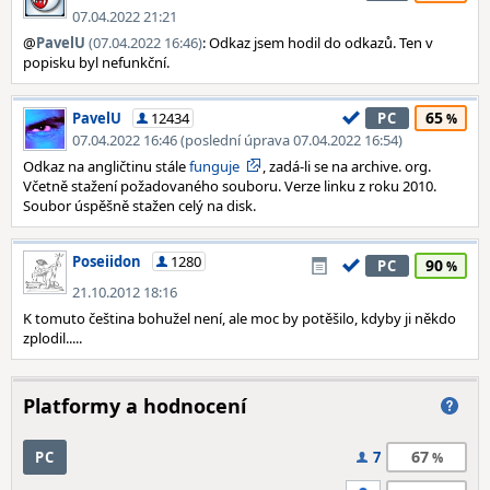
07.04.2022 21:21
@
PavelU
(07.04.2022 16:46)
: Odkaz jsem hodil do odkazů. Ten v
popisku byl nefunkční.
65
PavelU
12434
PC
07.04.2022 16:46 (poslední úprava 07.04.2022 16:54)
Odkaz na angličtinu stále
funguje
, zadá-li se na archive. org.
Včetně stažení požadovaného souboru. Verze linku z roku 2010.
Soubor úspěšně stažen celý na disk.
Poseiidon
1280
90
PC
21.10.2012 18:16
K tomuto čeština bohužel není, ale moc by potěšilo, kdyby ji někdo
zplodil.....
Platformy a hodnocení
67
PC
7