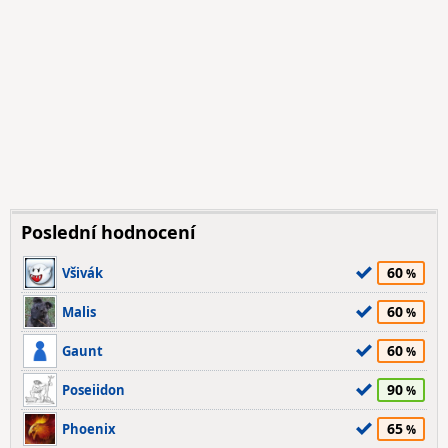
Poslední hodnocení
60
Všivák
60
Malis
60
Gaunt
90
Poseiidon
65
Phoenix