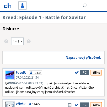
Kreed: Episode 1 - Battle for Savitar
Diskuze
Napsat nový příspěvek
65
PavelU
12434
PC
07.04.2022 21:54
@
Všivák
(07.04.2022 21:21)
: Jo, ok. Já si všiml jen tvé editace,
následně jsem odkaz ověřil na té archivační stránce. Vloženého
odkazu jinam a na jiný zdroj jsem si všiml až večer.
Všivák
11422
60
PC