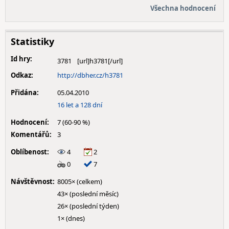
Všechna hodnocení
Statistiky
Id hry:
3781
Odkaz:
http://dbher.cz/h3781
Přidána:
05.04.2010
16 let a 128 dní
Hodnocení:
7 (60-90 %)
Komentářů:
3
Oblíbenost:
4
2
0
7
Návštěvnost:
8005× (celkem)
43× (poslední měsíc)
26× (poslední týden)
1× (dnes)