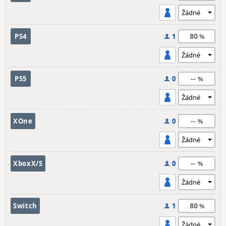
80
PS4
1
--
PS5
0
--
XOne
0
--
XboxX/S
0
80
Switch
1