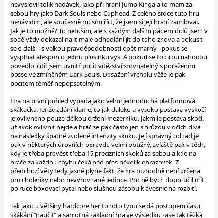
nevyslovil tolik nadávek, jako při hraní Jump Kinga a to mám za
sebou hry jako Dark Souls nebo Cuphead. Z celého srdce tuto hru
nenávidím, ale současně musím říct, že jsem si její hraní zamiloval.
Jak je to možné? To netuším, ale s každým dalším pádem dolů jsem v
sobě vždy dokázal najít malé odhodlání jít do toho znova a pokusit
se o další - s velkou pravděpodobností opět marný - pokus se
vyšplhat alespoň o jednu plošinku výš. A pokud se to čirou náhodou
povedlo, cítil jsem uvnitř pocit vítězství srovnatelný s poražením
bosse ve zmíněném Dark Souls. Dosažení vrcholu věže je pak
pocitem téměř nepopsatelným.
Hra na první pohled vypadá jako velmi jednoduchá platformová
skákačka. Jenže zdání klame, to jak daleko a vysoko postava vyskočí
je ovlivněno pouze délkou držení mezerníku. Jakmile postava skočí,
už skok ovlivnit nejde a hráč se pak často jen s hrůzou v očích dívá
na následky špatně zvolené intenzity skoku. Její správný odhad je
pak v některých úrovních opravdu velmi obtížný, zvláště pak v těch,
kdy je třeba provést třeba 15 precizních skoků za sebou a kde na
hráče za každou chybu čeká pád přes několik obrazovek. Z
předchozí věty tedy jasně plyne fakt, že hra rozhodně není určena
pro choleriky nebo nevyrovnané jedince. Pro ně bych doporučil mít
po ruce boxovací pytel nebo slušnou zásobu klávesnic na rozbití.
Tak jako u většiny hardcore her tohoto typu se dá postupem času
skákání "naučit" a samotná základní hra ve výsledku zase tak těžká