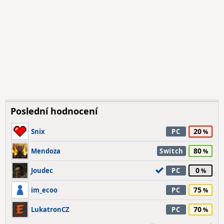
Poslední hodnocení
20
Snix
PC
80
Mendoza
Switch
0
Joudec
PC
75
im_ecoo
PC
70
LukatronCZ
PC