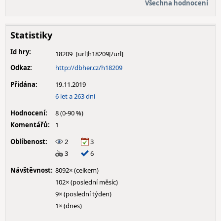
Všechna hodnocení
Statistiky
Id hry:
18209
Odkaz:
http://dbher.cz/h18209
Přidána:
19.11.2019
6 let a 263 dní
Hodnocení:
8 (0-90 %)
Komentářů:
1
Oblíbenost:
2
3
3
6
Návštěvnost:
8092× (celkem)
102× (poslední měsíc)
9× (poslední týden)
1× (dnes)