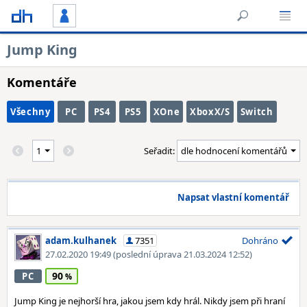
Jump King
Komentáře
Všechny
PC
PS4
PS5
XOne
XboxX/S
Switch
Seřadit:
Napsat vlastní komentář
adam.kulhanek
7351
Dohráno
27.02.2020 19:49
(poslední úprava 21.03.2024 12:52)
90
PC
Jump King je nejhorší hra, jakou jsem kdy hrál. Nikdy jsem při hraní