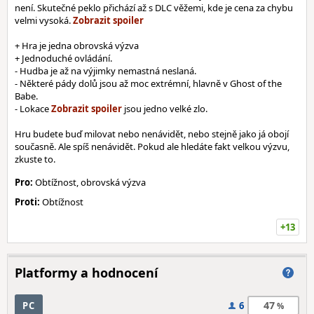
není. Skutečné peklo přichází až s DLC věžemi, kde je cena za chybu
velmi vysoká.
+ Hra je jedna obrovská výzva
+ Jednoduché ovládání.
- Hudba je až na výjimky nemastná neslaná.
- Některé pády dolů jsou až moc extrémní, hlavně v Ghost of the
Babe.
- Lokace
jsou jedno velké zlo.
Hru budete buď milovat nebo nenávidět, nebo stejně jako já obojí
současně. Ale spíš nenávidět. Pokud ale hledáte fakt velkou výzvu,
zkuste to.
Pro:
Obtížnost, obrovská výzva
Proti:
Obtížnost
+13
Platformy a hodnocení
47
PC
6