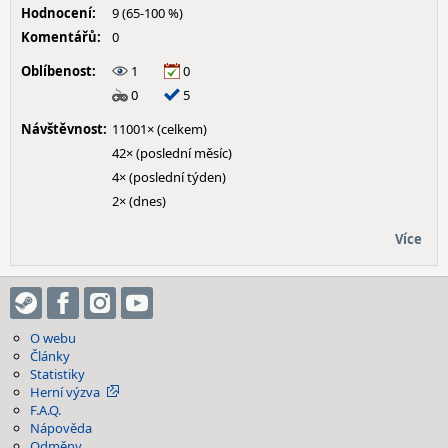
Hodnocení:
9 (65-100 %)
Komentářů:
0
Oblíbenost:
1
0
0
5
Návštěvnost:
11001× (celkem)
42× (poslední měsíc)
4× (poslední týden)
2× (dnes)
Více
O webu
Články
Statistiky
Herní výzva
F.A.Q.
Nápověda
Odměny