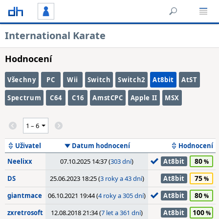
International Karate
Hodnocení
Všechny
PC
Wii
Switch
Switch2
At8bit
AtST
Spectrum
C64
C16
AmstCPC
Apple II
MSX
Uživatel
Datum hodnocení
Hodnocení
80
Neelixx
07.10.2025 14:37 (
303 dní
)
At8bit
75
DS
25.06.2023 18:25 (
3 roky a 43 dní
)
At8bit
80
giantmace
06.10.2021 19:44 (
4 roky a 305 dní
)
At8bit
100
zxretrosoft
12.08.2018 21:34 (
7 let a 361 dní
)
At8bit