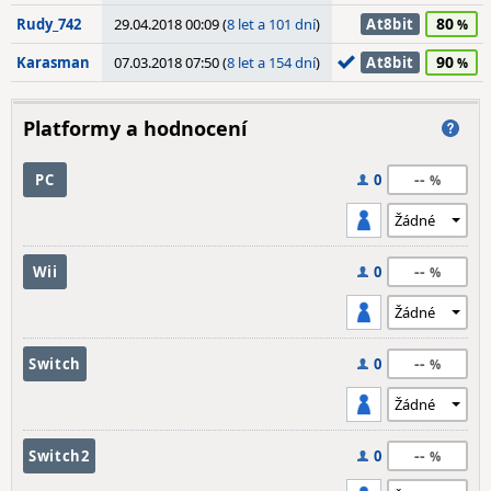
80
Rudy_742
29.04.2018 00:09 (
8 let a 101 dní
)
At8bit
90
Karasman
07.03.2018 07:50 (
8 let a 154 dní
)
At8bit
Platformy a hodnocení
--
PC
0
--
Wii
0
--
Switch
0
--
Switch2
0