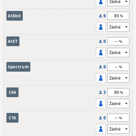
85
At8bit
6
--
AtST
0
--
Spectrum
0
80
C64
3
--
C16
0