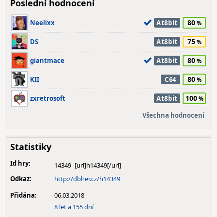
Poslední hodnocení
80
Neelixx
At8bit
75
DS
At8bit
80
giantmace
At8bit
80
KII
C64
100
zxretrosoft
At8bit
Všechna hodnocení
Statistiky
Id hry:
14349
Odkaz:
http://dbher.cz/h14349
Přidána:
06.03.2018
8 let a 155 dní