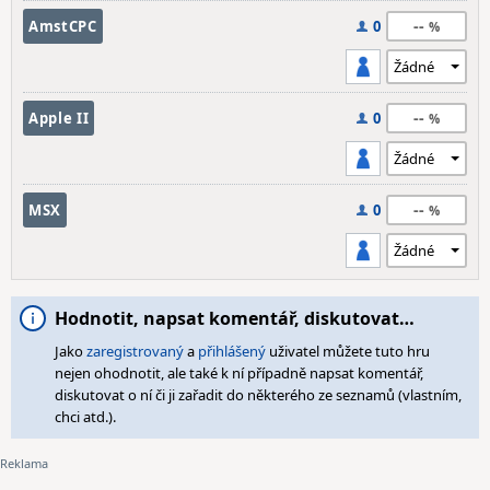
--
AmstCPC
0
--
Apple II
0
--
MSX
0
Hodnotit, napsat komentář, diskutovat…
Jako
zaregistrovaný
a
přihlášený
uživatel můžete tuto hru
nejen ohodnotit, ale také k ní případně napsat komentář,
diskutovat o ní či ji zařadit do některého ze seznamů (vlastním,
chci atd.).