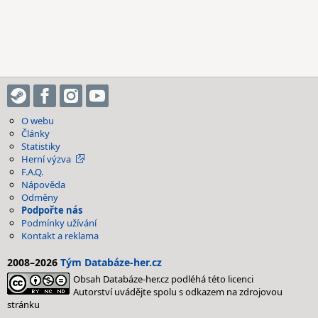
O webu
Články
Statistiky
Herní výzva
F.A.Q.
Nápověda
Odměny
Podpořte nás
Podmínky užívání
Kontakt a reklama
2008–2026
Tým Databáze-her.cz
Obsah Databáze-her.cz podléhá této licenci
Autorství uvádějte spolu s odkazem na zdrojovou
stránku