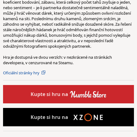
koeficient bodování, zábavu, která celkový počet tahů zvyšuje o jeden,
nebo sentiment – je-li partnerka dostatečně sentimentálně naladěná,
může jí hráč věnovat dárek, který určeným způsobem ovlivní rozložení
kamenů na síti. Poslednímu druhu kamenů, zlomeným srdcím, je
záhodno se vyhýbat, neboť radikálně snižuje dosažené skóre. Za řešení
stále náročnějších hádanek je hráč odměňován finanční hotovostí
umožňující nákup dárků, bonusovými body, s jejichž pomocí vylepšuje
své charakterové vlastnosti a atraktivitu, a v neposlední řadě
odvážnými fotografiemi spokojených partnerek.
Hra je dostupná ve dvou verzích: v nezkrácené na stránkách
developera, v cenzurované na Steamu.
Oficiální stránky hry
Kupte
si hru na
Kupte
si hru na