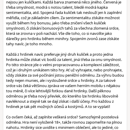
nejsou jen kuličkami. Každá barva znamená něco jiného. Červená je
třeba smyslnost, modrá s notou talent, bledě modrá kapka
sentimentalita, atd. Spojená řada kuliček tak neslouží jen k zaplnění
měřidla, což je základním cílem. Za sentimentalitu získáte možnost
využít během hry bonusu, jako třeba zničení všech kuliček
smyslnosti, či získání bonusových tahů za všechna zlomená srdce,
která se zrovna v poli nachází. Vše dle toho, co si navolíte jako
dárečky pro hrdinku během minihry. Spojením zvonů zase získáte
tahy navíc. Je toho mnoho.
Každá z hrdinek navíc preferuje jiný druh kuliček a proto jedna
hrdinka může získat víc bodů za talent, jiná třeba za onu smyslnost.
Po této stránce jde o velmi propracovanou a komplexní záležitost,
což je i druhým unikátem této hry. Ať už vyhrajete, nebo prohrajete,
vždy získáte za své počínání jistou peněžní odměnu. Za výhru budou
tedy nejen munies, ale i vysloužené srdce u hrdinky. A za takové
srdce vás čeká většinou zpráva ve vašem herním mobilu s nějakou
tou méně, či více lehtivější fotkou dané hrdinky. Další pěknou
odměnou je třeba nový převlek, do kterého lze hrdinku libovolně
navléknout a stejně tak se dají získat i další účesy. Pro každou z
hrdinek je tak pět možných účesů a kostýmů. A to se vyplatí!
Co ovšem čeká, až zaplníte veškerá srdce? Samozřejmě postelová
odměna. Hra není vyloženě 18+, takže rovnou zapomeňte na plnou
nahotu. Hrdinky sice uvidíte s minimem oblečení, ale to jediné, co