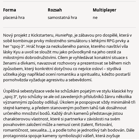
Forma
Rozsah
Multiplayer
placená hra
samostatná hra
ne
Nový projekt z Kickstarteru,
HuniePop
, je zábavou pro dospělé, která v
sobě kombinuje prvky milostného simulátoru s lehkými RPG prvky a
her "spoj-3". Hráč hraje za nezkušeného panice, kterého navštíví víla
lásky Kyu a uvolí se sloužit mu jako průvodkyně na jeho cestě za
milostnými dobrodružstvími. Cílem je vyhledávat konaktní situace s
ženami a dívkami, navazovat rozhovory a prezentovat se během nich
způsobem, který konkrétní dotyčnou co nejvíce osloví – stydlivá
učitelka jógy například ocení romantiku a spiritualitu, kdežto postarší
pornohvězda vyžaduje agresivitu a sebevědomí.
Úspěšná sebestylizace vede ke schůzkám pojatým ve stylu klasické hry
„spoj 3“, tyto schůzky se ale od zavedených příslušníků žánru několika
významnými způsoby odlišují. Úkolem je pospojovat vždy minimálně tři
stejné kameny, a předem stanoveným počtem tahů tak dosáhnout
určeného množství bodů. Každý druh kamenů představuje jistou
charakterovou vlastnost, které si partnerka v závislosti na svém
povahovém založení může a nemusí cenit (talent, flirtování,
romantičnost, sexualita…), a podle toho je jednotlivý tah bodován. Dále
protagonista spojuje kameny symbolizující vášeň, která zvyšuje