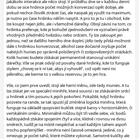
Jakákoliv interakce ale něco stojí. V průběhu dne se v každou denní
dobu se sice hrdince počet možných konverzací opět dobije, ale
pokud nechce člověk ztrácet čas, ale naopak jej využít na maximum,
je nutno po čase hrdinku něčím nasytit. A pro to je tu i obchod, kde
lze koupit nejen jídlo, ale i všemožné dárečky. Obojí závisí na tom, co
hrdinka preferuje, kde je bohužel zjednodušení ve vyznačení právě
vhodných předmětů hvězdou nebo srdcem. Ty lze zakoupit jen
jednou, než se dalšího herního dne doplní. Jídlo tedy přidá možnost
dále s hrdinkou konverzovat, alkohol zase dočasně zvyšuje počet
nabitých hunies po správně položených či zodpovězených otázkách.
Kolik hunies budete získávat permanentně stanovují unikátní
dárečky. Vše se jinak odvíjí od povahy dané hrdinky, kde to funguje
stylem „chovej se k ní tak, abys jí vyhověl“, což opět není nic
pěkného, ale berme to s velkou rezervou. Je to jen hra.
Vše, co jsem prve uvedl, stojí ale herní měnu, zde tedy munies. A tu
lze získat jen ve speciální minihře, která souvisí i se získáváním srdcí
u hrdinek a tím posunu k jejich pokoření. Pokaždé, když hrdinku
pozvete na rande, se tak spustí již zmíněná logická minihra, která
funguje na základě spojování kuliček stejné barvy v horizontálním, či
vertikálním směru. Minimálně můžou být tři vedle sebe, víc bodů
každopádně získáte spojením čtyř a více, klidně i rovnou ve dvou
směrech, tudíž je na místě nespěchat a nad každým tahem aspoň
trochu popřemýšlet - minihra není časově omezená. Jediné, co ji
omezuje, je počet tahů, které můžete vykonat. Samotné kuličky ale