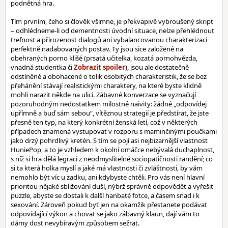
podnětná hra.
Tím prvním, čeho si člověk všimne, je překvapivě vybroušený skript
– odhlédneme-li od dementnosti úvodní situace, nelze přehlédnout
trefnost a přirozenost dialogů ani vybalancovanou charakterizaci
perfektně nadabovaných postav. Ty jsou sice založené na
obehraných porno klišé (prsatá učitelka, kozatá pornohvězda,
vnadná studentka či
), jsou ale dostatečně
odstíněné a obohacené o tolik osobitých charakteristik, že se bez
přehánění stávají realistickými charaktery, na které byste klidně
mohli narazit někde na ulici. Zábavné konverzace se vyznačují
pozoruhodným nedostatkem milostné naivity: žádné „odpovídej
upřímně a buď sám sebou“, vítěznou strategií je předstírat, že jste
přesně ten typ, na který konkrétní ženská letí, což v některých
případech znamená vystupovat v rozporu s maminčinými poučkami
jako drzý pohrdlivý kretén. S tím se pojí asi nejbizarnější vlastnost
HuniePop, a to je vzhledem k okolní omáčce nebývalá duchaplnost,
s níž si hra dělá legraci z neodmyslitelné sociopatičnosti randění; co
si ta která holka myslí a jaké má vlastnosti či zvláštnosti, by vám
nemohlo být víc u zadku, ani kdybyste chtěli. Pro vás není hlavní
prioritou nějaké sbližování duší, nýbrž správně odpovědět a vyřešit
puzzle, abyste se dostali k další hanbaté fotce, a časem snad i k
sexování. Zároveň pokud byť jen na okamžik přestanete podávat
odpovídající výkon a chovat se jako zábavný klaun, dají vám to
dámy dost nevybíravým způsobem sežrat.