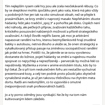
Tím nejlepším rysem celé hry jsou ale zcela neočekávaně rébusy. Co
by se skeptikovi mohlo zpočátku jevit jako vata, která má jako vždy
u podobných her jen tak na oko simulovat obsah, než se přejde k
prasárničkám, se brzy změní v naprostý masakr. Nepřeháním: zkuste
hádanky řešit jako tradiční „spoj 3“ a pohoříte jak disko. Úspěch není
věcí náhody, ale pečlivých příprav, zvažování každičkého tahu,
kritického posuzování nabízených možností a přísně strategického
uvažování. A i když člověk nejdřív žasne, jak moc je arbitrární
napasovat randění na hru, kterou bezmyšlenkovitě hrají znuděné
babky v autobusu, netrvá dlouho a ukáže se, že onen strategický a
vykalkulovaný přístup pasuje na zmíněnou sociopatičnost randění
jak prdel na hrnec. Potěší i to, že jakmile se se svou vyvolenou
dostanete do ložnice, pojetí hádanky se změní a najednou musíte
spojovat co nejrychleji a nejnezřízeněji – perverzák by možná řekl co
nejvášnivěji. Myšlenka a ironie v anime erotickém titulu, kdo by to
byl čekal. Že si při tom neskutečném fofru ani nestačíte vychutnat
prezentované kozy, a celý ten podnik proto působí jako zbytečně
vynaložená snaha, je už jen takovou třešničkou na chytrém meta
dortu. Radši ani nedomýšlím, co to vypovídá o smutné
(ne)pomíjivosti snah profesionálních baličů.
Jo a ty porno odměny jsou vynikající. Ne že by na tom nám
kultivovaným lidem záleželo.