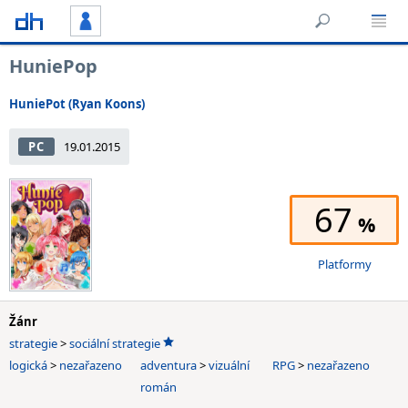
HuniePop
HuniePot (Ryan Koons)
PC
19.01.2015
67
Platformy
Žánr
strategie
>
sociální strategie
logická
>
nezařazeno
adventura
>
vizuální
RPG
>
nezařazeno
román