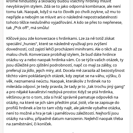
kromě hinduistky a školačky budou všechny hrdinky mluvit
nevybíravým stylem. Zdá se to jako odporná kombinace, ale není
tomu tak. Naopak, když si na to člověk po chvíli zvykne, už mu to
nepřijde a nebojím se mluvit ani o následné nepostradatelnosti
tohoto těžce neslušného vyjadřování. A kdo se přes to nepřenese,
tak „f*ck off“, má smůlu!
Klíčové jsou zde konverzace s hrdinkami. Lze za ně totiž získat
speciální „hunies“, které se následně využívají pro zvýšení
dovedností, což zajistí lehčí procházení minihrami. Ale o těch až za
malou chvíli. Konverzace probíhají stylem, že buď dáte hrdince
otázku vy a nebo naopak hrdinka vám. Co se týče vašich otázek, ty
jsou důležité pro zjištění podrobností, např. co mají za záliby, co
preferují za jídlo, jejich míry, atd. Docela mě zarazila až bezostyšnost
těchto vámi pokládaných otázek, kdy zeptat se na váhu, výšku, či
věk, neznamená neúctu. Naopak, kterákoliv z hrdinek na to
mileráda odpoví. Je tedy pravda, že tady je to „tak trochu jiný gang“
a pro nějaké kavalírství nezbývá prostor. Když se ptá hrdinka,
většinou je to o tom, zda si hráč správně pamatuje odpovědi na
otázky, na které se jich sám předtím ptal. Jistě, vše se zapisuje do
profilů hrdinek a lze to tam vždy najít, ale jakmile vybafne otázka,
není to možné a hra je tak i paměťovou záležitostí. Nejhorší jsou
otázky na váhu, případně datum narozenin. Nejlehčí naopak třeba
na zaměstnání, či koníček.