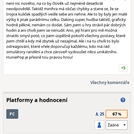
není nic nového, na co by člověk už nejméně desetkrát
neodpověděl. Taktéž minihra má občas chybky a stane se, že se
trojice kuliček spadlých vedle sebe ani nehne. Ale to by byly jen malé
výtky k jinak parádnímu celku. Dabing super, hudba taktéž, graficky
hodně pěkné, nemám co dodat. Sám jsem u hry strávil pár dobrých
hodin a ani chvíli jsem se nenudil. Ano, její hraní pro mě možná
ztratilo smysl poté, co jsem úspěšně pokořil všechny postavy, které
jsem chtěl a kdy mě zbytek už nezajímal. Ale i na tu chvíli to bylo
odreagování, které vřele doporučuji každému, kdo má rád
simulátory randění a chce zároveň vyzkoušet něco unikátního.
HuniePop je přesně tou pravou hrou!
+5
Všechny komentáře
Platformy a hodnocení
67
PC
25