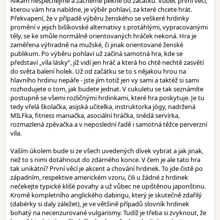
Nikam nespěchejme a začněme pěkně od začátku. Vůbec první věcí,
kterou vám hra nabídne, je výběr pohlaví, za které chcete hrát.
Překvapení, že v případě výběru ženského se veškeré hrdinky
promění v jejich bišíkovské alternativy s protáhlými, vypracovanými
těly, se ke smůle normálně orientovaných hráček nekoná. Hra je
zaměřena výhradně na mužské, či jinak orientované ženské
publikum. Po výběru pohlaví už začíná samotná hra, kde se
představí „víla lásky“, jíž vidí jen hráč a která ho chtě nechtě zasvětí
do světa balení holek. Už od začátku se to s nějakou hrou na
hlavního hrdinu nepáře - jste jím totiž jen vy sami a taktéž si sami
rozhodujete o tom, jak budete jednat. V cukuletu se tak seznámíte
postupně se všemi rozličnými hrdinkami, které hra poskytuje. Je tu
tedy vřelá školačka, asijská učitelka, instruktorka jógy, nadržená
MILFka, fitness maniačka, asociální hráčka, snědá servírka,
rozmazlená zpěvačka a v neposlední řadě i samotná těžce perverzní
víla.
Vaším úkolem bude si ze všech uvedených dívek vybrat a jak jinak,
než to s nimi dotáhnout do zdárného konce. V čem je ale tato hra
tak unikátní? První věcí je akcent a chování hrdinek. To jde čistě po
západním, respektive americkém vzoru, čili u žádné z hrdinek
nečekejte typické klišé povahy a už vůbec ne upištěnou japonštinu.
Kromě kompletního anglického dabingu, který je skutečně zdařilý
(dabérky si daly záležet), je ve většině případů slovník hrdinek
bohatý na necenzurované vulgarismy. Tudíž je třeba si zvyknout, že