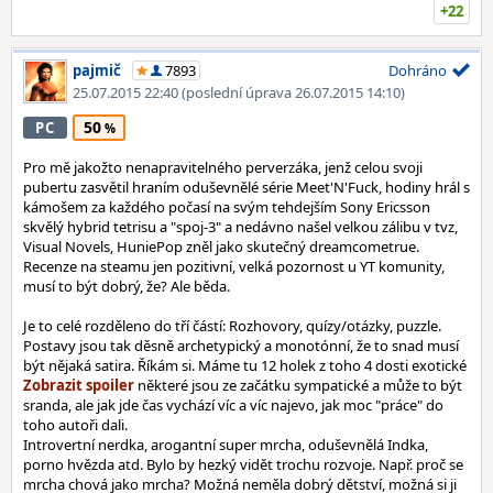
+22
pajmič
7893
Dohráno
25.07.2015 22:40
(poslední úprava 26.07.2015 14:10)
50
PC
Pro mě jakožto nenapravitelného perverzáka, jenž celou svoji
pubertu zasvětil hraním oduševnělé série Meet'N'Fuck, hodiny hrál s
kámošem za každého počasí na svým tehdejším Sony Ericsson
skvělý hybrid tetrisu a "spoj-3" a nedávno našel velkou zálibu v tvz,
Visual Novels, HuniePop zněl jako skutečný dreamcometrue.
Recenze na steamu jen pozitivní, velká pozornost u YT komunity,
musí to být dobrý, že? Ale běda.
Je to celé rozděleno do tří částí: Rozhovory, quízy/otázky, puzzle.
Postavy jsou tak děsně archetypický a monotónní, že to snad musí
být nějaká satira. Říkám si. Máme tu 12 holek z toho 4 dosti exotické
některé jsou ze začátku sympatické a může to být
sranda, ale jak jde čas vychází víc a víc najevo, jak moc "práce" do
toho autoři dali.
Introvertní nerdka, arogantní super mrcha, oduševnělá Indka,
porno hvězda atd. Bylo by hezký vidět trochu rozvoje. Např. proč se
mrcha chová jako mrcha? Možná neměla dobrý dětství, možná si ji