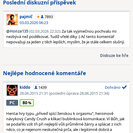
Poslední diskuzní příspěvek
pajmič
7893
03.03.2026 06:23
@
Honza135
(02.03.2026 22:32)
: Za tak vyjimečnou pochvalu mi
nezbývá než poděkovat. Tudíž vřelé díky :) Ač tento komentář
nepovažuji za jeden z těch lepších, myslím, že je stále celkem slušný.
Diskuze ke hře
Nejlépe hodnocené komentáře
kiddo
1439
Dohráno
28.06.2015 21:31
(poslední úprava 28.06.2015 21:34)
80
PC
Hentai hry typu „přiveď spící ženskou k orgasmu“, heroinově
návykový Candy Crush a klikací bublinková komunikace. Ví Bůh, jak
se podařilo vzít tři při nejlepší vůli průměrné žánry a splácat z nich
něco, co je nejenom neskutečná prča, ale i legitimně dobrá a