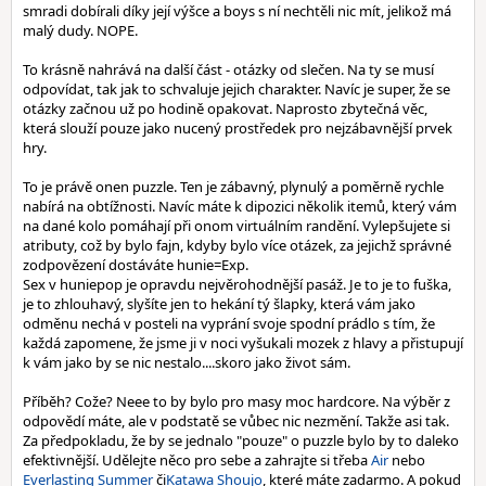
smradi dobírali díky její výšce a boys s ní nechtěli nic mít, jelikož má
malý dudy. NOPE.
To krásně nahrává na další část - otázky od slečen. Na ty se musí
odpovídat, tak jak to schvaluje jejich charakter. Navíc je super, že se
otázky začnou už po hodině opakovat. Naprosto zbytečná věc,
která slouží pouze jako nucený prostředek pro nejzábavnější prvek
hry.
To je právě onen puzzle. Ten je zábavný, plynulý a poměrně rychle
nabírá na obtížnosti. Navíc máte k dipozici několik itemů, který vám
na dané kolo pomáhají při onom virtuálním randění. Vylepšujete si
atributy, což by bylo fajn, kdyby bylo více otázek, za jejichž správné
zodpovězení dostáváte hunie=Exp.
Sex v huniepop je opravdu nejvěrohodnější pasáž. Je to je to fuška,
je to zhlouhavý, slyšíte jen to hekání tý šlapky, která vám jako
odměnu nechá v posteli na vyprání svoje spodní prádlo s tím, že
každá zapomene, že jsme ji v noci vyšukali mozek z hlavy a přistupují
k vám jako by se nic nestalo....skoro jako život sám.
Příběh? Cože? Neee to by bylo pro masy moc hardcore. Na výběr z
odpovědí máte, ale v podstatě se vůbec nic nezmění. Takže asi tak.
Za předpokladu, že by se jednalo "pouze" o puzzle bylo by to daleko
efektivnější. Udělejte něco pro sebe a zahrajte si třeba
Air
nebo
Everlasting Summer
či
Katawa Shoujo
, které máte zadarmo. A pokud