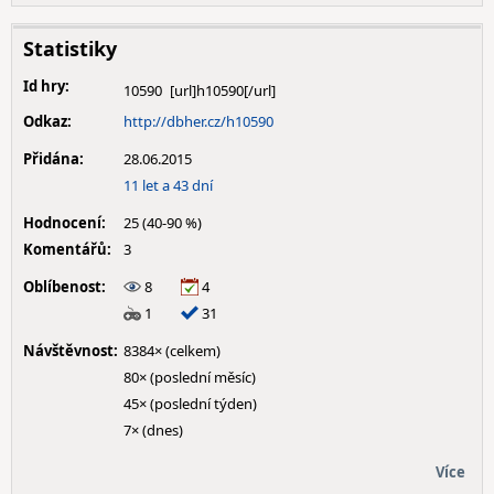
Statistiky
Id hry:
10590
Odkaz:
http://dbher.cz/h10590
Přidána:
28.06.2015
11 let a 43 dní
Hodnocení:
25 (40-90 %)
Komentářů:
3
Oblíbenost:
8
4
1
31
Návštěvnost:
8384× (celkem)
80× (poslední měsíc)
45× (poslední týden)
7× (dnes)
Více