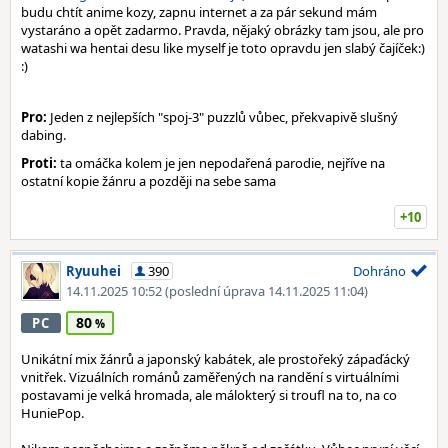
budu chtít anime kozy, zapnu internet a za pár sekund mám
vystaráno a opět zadarmo. Pravda, nějaký obrázky tam jsou, ale pro
watashi wa hentai desu like myself je toto opravdu jen slabý čajíček:)
:)
Pro:
Jeden z nejlepších "spoj-3" puzzlů vůbec, překvapivě slušný
dabing.
Proti:
ta omáčka kolem je jen nepodařená parodie, nejříve na
ostatní kopie žánru a později na sebe sama
+10
Ryuuhei
390
Dohráno
14.11.2025 10:52
(poslední úprava 14.11.2025 11:04)
80
PC
Unikátní mix žánrů a japonský kabátek, ale prostořeký zápaďácký
vnitřek. Vizuálních románů zaměřených na randění s virtuálními
postavami je velká hromada, ale málokterý si troufl na to, na co
HuniePop.