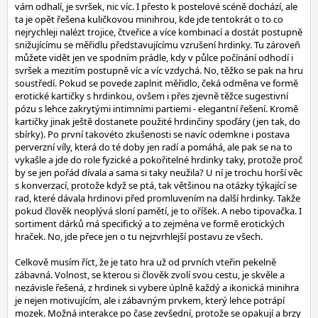
vám odhalí, je svršek, nic víc. I přesto k postelové scéně dochází, ale
ta je opět řešena kuličkovou minihrou, kde jde tentokrát o to co
nejrychleji nalézt trojice, čtveřice a více kombinací a dostát postupně
snižujícímu se měřidlu představujícímu vzrušení hrdinky. Tu zároveň
můžete vidět jen ve spodním prádle, kdy v půlce počínání odhodí i
svršek a mezitím postupně víc a víc vzdychá. No, těžko se pak na hru
soustředí. Pokud se povede zaplnit měřidlo, čeká odměna ve formě
erotické kartičky s hrdinkou, ovšem i přes zjevně těžce sugestivní
pózu s lehce zakrytými intimními partiemi - elegantní řešení. Kromě
kartičky jinak ještě dostanete použité hrdinčiny spoďáry (jen tak, do
sbírky). Po první takovéto zkušenosti se navíc odemkne i postava
perverzní víly, která do té doby jen radí a pomáhá, ale pak se na to
vykašle a jde do role fyzické a pokořitelné hrdinky taky, protože proč
by se jen pořád dívala a sama si taky neužila? U ní je trochu horší věc
s konverzací, protože když se ptá, tak většinou na otázky týkající se
rad, které dávala hrdinovi před promluvením na další hrdinky. Takže
pokud člověk neoplývá sloní pamětí, je to oříšek. A nebo tipovačka. I
sortiment dárků má specifický a to zejména ve formě erotických
hraček. No, jde přece jen o tu nejzvrhlejší postavu ze všech.
Celkově musím říct, že je tato hra už od prvních vteřin pekelně
zábavná. Volnost, se kterou si člověk zvolí svou cestu, je skvěle a
nezávisle řešená, z hrdinek si vybere úplně každý a ikonická minihra
je nejen motivujícím, ale i zábavným prvkem, který lehce potrápí
mozek. Možná interakce po čase zevšední, protože se opakují a brzy