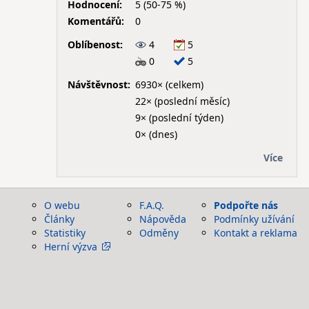
Hodnocení:
5 (50-75 %)
Komentářů:
0
Oblíbenost:
4
5
0
5
Návštěvnost:
6930× (celkem)
22× (poslední měsíc)
9× (poslední týden)
0× (dnes)
Více
O webu
F.A.Q.
Podpořte nás
Články
Nápověda
Podmínky užívání
Statistiky
Odměny
Kontakt a reklama
Herní výzva