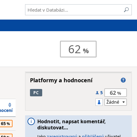
62
Platformy a hodnocení
62
5
PC
ocení
Hodnotit, napsat komentář,
65
diskutovat…
Jako
zaregistrovaný
a
přihlášený
uživatel