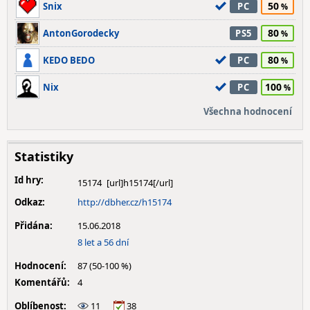
50
Snix
PC
80
AntonGorodecky
PS5
80
KEDO BEDO
PC
100
Nix
PC
Všechna hodnocení
Statistiky
Id hry:
15174
Odkaz:
http://dbher.cz/h15174
Přidána:
15.06.2018
8 let a 56 dní
Hodnocení:
87 (50-100 %)
Komentářů:
4
Oblíbenost:
11
38