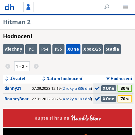
Hitman 2
Hodnocení
Všechny
PC
PS4
PS5
XOne
XboxX/S
Stadia
Uživatel
Datum hodnocení
Hodnocení
80
danny21
07.09.2023 12:19 (
2 roky a 336 dní
)
XOne
70
BouncyBear
27.01.2022 20:25 (
4 roky a 193 dní
)
XOne
Kupte si hru na