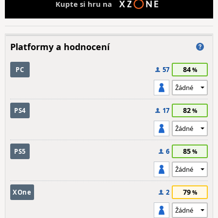
Kupte si hru na
Platformy a hodnocení
84
PC
57
82
PS4
17
85
PS5
6
79
XOne
2