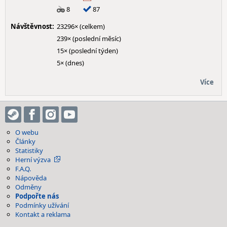
8
87
Návštěvnost:
23296× (celkem)
239× (poslední měsíc)
15× (poslední týden)
5× (dnes)
Více
O webu
Články
Statistiky
Herní výzva
F.A.Q.
Nápověda
Odměny
Podpořte nás
Podmínky užívání
Kontakt a reklama