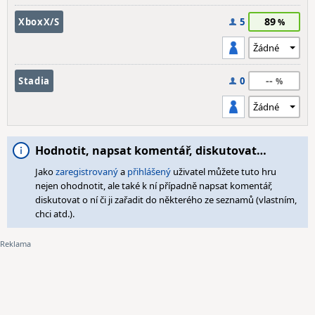
89
XboxX/S
5
--
Stadia
0
Hodnotit, napsat komentář, diskutovat…
Jako
zaregistrovaný
a
přihlášený
uživatel můžete tuto hru
nejen ohodnotit, ale také k ní případně napsat komentář,
diskutovat o ní či ji zařadit do některého ze seznamů (vlastním,
chci atd.).