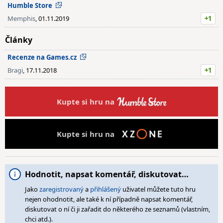
Humble Store
Memphis
, 01.11.2019
+1
Články
Recenze na Games.cz
Bragi
, 17.11.2018
+1
Kupte si hru na
Kupte si hru na
Hodnotit, napsat komentář, diskutovat…
Jako
zaregistrovaný
a
přihlášený
uživatel můžete tuto hru
nejen ohodnotit, ale také k ní případně napsat komentář,
diskutovat o ní či ji zařadit do některého ze seznamů (vlastním,
chci atd.).