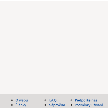
O webu
F.A.Q.
Podpořte nás
Články
Nápověda
Podmínky užívání