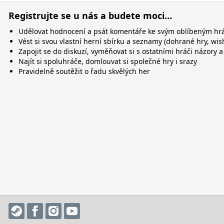
Registrujte se u nás a budete moci…
Udělovat hodnocení a psát komentáře ke svým oblíbeným h
Vést si svou vlastní herní sbírku a seznamy (dohrané hry, wis
Zapojit se do diskuzí, vyměňovat si s ostatními hráči názory a
Najít si spoluhráče, domlouvat si společné hry i srazy
Pravidelně soutěžit o řadu skvělých her