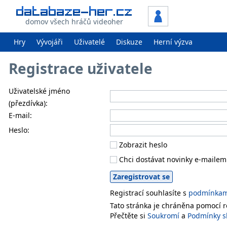
domov všech hráčů videoher
Hry
Vývojáři
Uživatelé
Diskuze
Herní výzva
Registrace uživatele
Uživatelské jméno
(přezdívka):
E-mail:
Heslo:
Zobrazit heslo
Chci dostávat novinky e-mailem
Registrací souhlasíte s
podmínkami
Tato stránka je chráněna pomocí
Přečtěte si
Soukromí
a
Podmínky s