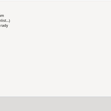
rám
hlist…)
 rady