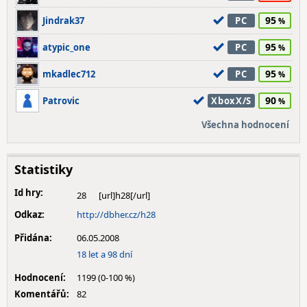
95
Jindrak37
PC
95
atypic_one
PC
95
mkadlec712
PC
90
Patrovic
XboxX/S
Všechna hodnocení
Statistiky
Id hry:
28
Odkaz:
http://dbher.cz/h28
Přidána:
06.05.2008
18 let a 98 dní
Hodnocení:
1199 (0-100 %)
Komentářů:
82