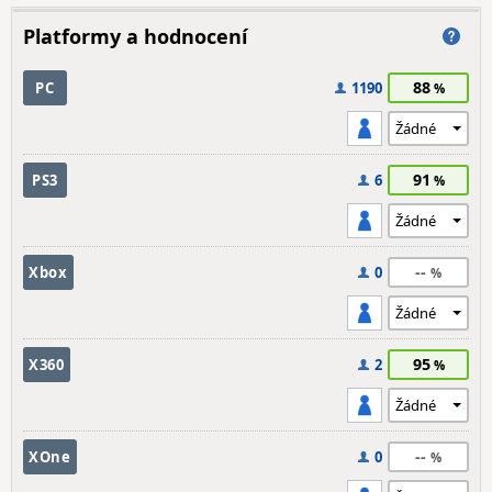
Platformy a hodnocení
88
PC
1190
91
PS3
6
--
Xbox
0
95
X360
2
--
XOne
0