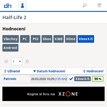
Half-Life 2
Hodnocení
Všechny
PC
PS3
Xbox
X360
XOne
XboxX/S
Android
Uživatel
Datum hodnocení
Hodnocení
90
Patrovic
26.03.2026 10:29 (
135 dní
)
XboxX/S
Kupte si hru na