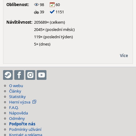
Oblíbenost:
98
60
39
1151
Návštěvnost:
205689× (celkem)
2045× (poslední měsíc)
119× (poslední týden)
5× (dnes)
Více
O webu
Články
Statistiky
Herní výzva
F.A.Q.
Nápověda
Odměny
Podpořte nás
Podmínky užívání
Kontakt a reklama