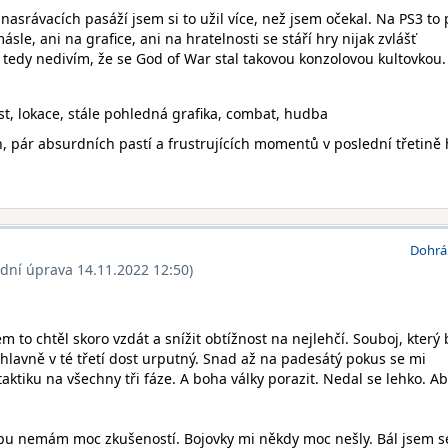
nasrávacích pasáží jsem si to užil více, než jsem očekal. Na PS3 to 
sle, ani na grafice, ani na hratelnosti se stáří hry nijak zvlášť
tedy nedivím, že se God of War stal takovou konzolovou kultovkou. 
t, lokace, stále pohledná grafika, combat, hudba
 pár absurdních pastí a frustrujících momentů v poslední třetině 
Dohrá
ední úprava 14.11.2022 12:50)
m to chtěl skoro vzdát a snížit obtížnost na nejlehčí. Souboj, který 
 hlavně v té třetí dost urputný. Snad až na padesátý pokus se mi
taktiku na všechny tři fáze. A boha války porazit. Nedal se lehko. Ab
u nemám moc zkušeností. Bojovky mi někdy moc nešly. Bál jsem s