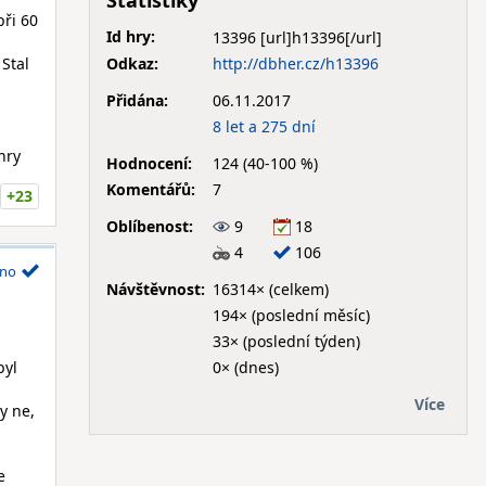
Statistiky
při 60
Id hry:
13396
Odkaz:
http://dbher.cz/h13396
Stal
Přidána:
06.11.2017
8 let a 275 dní
hry
Hodnocení:
124 (40-100 %)
Komentářů:
7
+23
Oblíbenost:
9
18
4
106
no
Návštěvnost:
16314× (celkem)
194× (poslední měsíc)
33× (poslední týden)
0× (dnes)
byl
Více
y ne,
e