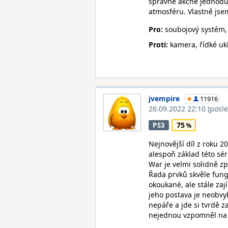
správně akčně jednodu
atmosféru. Vlastně jsem
Pro:
soubojový systém, 
Proti:
kamera, řídké ukl
jvempire
11916
26.09.2022 22:10
(posl
75
PS3
Nejnovější díl z roku 
alespoň základ této sér
War je velmi solidně zp
Řada prvků skvěle fung
okoukané, ale stále za
jeho postava je neobvy
nepáře a jde si tvrdě z
nejednou vzpomněl na 