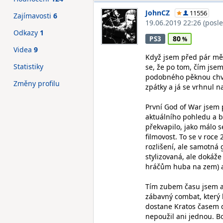
JohnCZ
11556
Zajímavosti
6
19.06.2019 22:26
(posl
Odkazy
1
80
PS3
Videa
9
Když jsem před pár měs
Statistiky
se, že po tom, čím jsem 
podobného pěknou chvíl
Změny profilu
zpátky a já se vrhnul na 
První God of War jsem 
aktuálního pohledu a b
překvapilo, jako málo s
filmovost. To se v roce
rozlišení, ale samotná 
stylizovaná, ale dokáže
hráčům huba na zem) a n
Tím zubem času jsem al
zábavný combat, který 
dostane Kratos časem d
nepoužil ani jednou. Bo