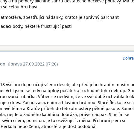
chý a na poměry akčního žánru dostatečně béčkově poutavý. Má t
 se celou hru bavil.
atmosféra, zpestřující hádanky, Kratos je správný parchant
ádací body, některé frustrující pasti
Dohrá
ední úprava 27.09.2022 07:20)
2018 všichni doporučují všemi deseti, ale před jeho hraním musím p
ie. Vrhl jsem se tedy na úplný počátek a rozhodně toho nelituji. Go
racovaná rubačka. Vůbec se nedivím, že ve své době uchvátila tolik 
uje i dnes. Začnu zasazením a hlavním hrdinou. Staré Řecko je sic
jímavé téma a Kratův příběh do této atmosféry pěkně pasuje. Samo
klá, nejde o žádného kapitána dobráka, právě naopak. S ničím se
a svým cílem, pomstou. Je to osvěžující změna. Při hraní jsem si
Herkula nebo Xenu, atmosféra je dost podobná.