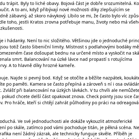
du trápit. Byly to liché obavy. Bojová část je dobře srozumitelná. 
učit. A to ani, když přibývají nové možnosti díky zlepšujícím se
ně zábavný, až skoro návykový. Líbilo se mi, že často bylo víc způ
dle toho, jestli Kratos zrovna potřebuje manu, životy nebo má všeh
 zkušenosti.
 i hádanky. Není to nic složitého. Většinou jde o jednoduché princ
 jsou totiž často šibeniční limity. Místnost s podlahovými bodáky mě
 omezeném čase došoupat bednu na určené místo a vyskočit na ská
nala smrt. Balancování na úzké lávce nad propastí s rotujícíma
rvy. A to hlavně díky hrozné kameře.
je. Najde si pevný bod. Když se otočíte a běžíte nazpátek, koukát
íte po paměti. Kamera se často přepíná a zároveň s ní i osa ovládán
. Zvlášť při balancování na úzkých lávkách. V tu chvíli ale nemůžet
 pokud chcete delší část opakovat znova. Check pointy jsou sice ča
iv. Pro hráče, kteří si chtějí zahrát půlhodiny po práci na odreagová
noduchá. Ve své jednoduchosti ale dokáže vykouzlit atmosferické
zení po skále, zatímco pod vámi pochoduje titán, je pěkná scéna. N
afika není žádný zázrak, ale technicky funguje skvěle. Příběh je