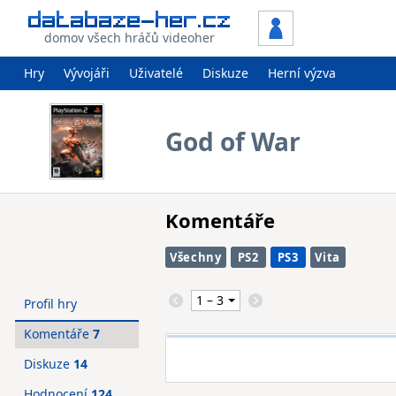
domov všech hráčů videoher
Hry
Vývojáři
Uživatelé
Diskuze
Herní výzva
God of War
Komentáře
Všechny
PS2
PS3
Vita
Profil hry
Komentáře
7
Diskuze
14
Hodnocení
124