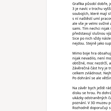
Grafika působí dobře, je
3 je navíc v trochu vyš
soubojích, které mají 
s ní naštěstí umí praco
ale vše je velmi svižné
sami. Tím nechci nijak s
představují slušnou vý
Sice po nich vždy násle
nejdou. Stejně jako su
Mimo boje hra obsahuje
nijak nevadilo, není m
obtížné, moc nezdrží, a
Závěrečná část hry je t
celkem zvládnout. Nejh
Po dohrání se ale větši
Na závěr bych ještě rá
disku se hrou. Po dohrá
ukázky odstraněných čás
poznání. V 3D muzeu po
Rozhodně doporučuji si 