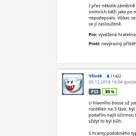
I přes několik záměrně 
snímcích běží jako po má
nepodepsalo. Vůbec se 
se jí zaslouženě.
Pro:
vyvážená hratelnos
Proti:
nevýrazný příběh,
Všivák
11422
05.12.2018 16:04
(posl
85
PS3
U hlavního bosse už jse
rozdělen na 3 fáze, byl
podařilo najít účinnou 
vždyť to byl bůh.
S hramy podobného typ