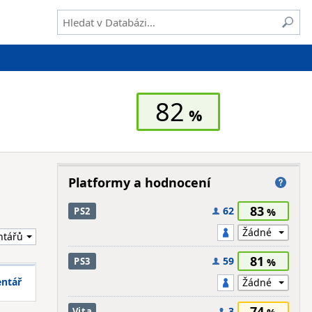
82
Platformy a hodnocení
83
62
PS2
81
59
PS3
entář
74
3
Vita