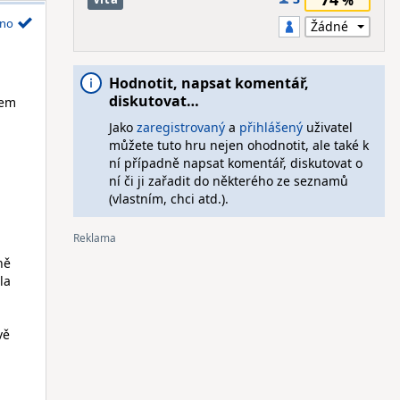
no
Hodnotit, napsat komentář,
diskutovat…
sem
Jako
zaregistrovaný
a
přihlášený
uživatel
můžete tuto hru nejen ohodnotit, ale také k
ní případně napsat komentář, diskutovat o
ní či ji zařadit do některého ze seznamů
(vlastním, chci atd.).
ně
la
vě