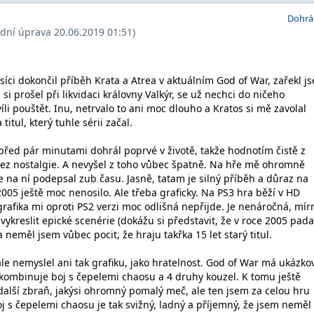
Dohrá
ední úprava 20.06.2019 01:51)
íci dokončil příběh Krata a Atrea v aktuálním God of War, zařekl j
si prošel při likvidaci královny Valkýr, se už nechci do ničeho
i pouštět. Inu, netrvalo to ani moc dlouho a Kratos si mě zavolal
titul, který tuhle sérii začal.
před pár minutami dohrál poprvé v životě, takže hodnotím čistě z
ez nostalgie. A nevyšel z toho vůbec špatně. Na hře mě ohromně
e na ní podepsal zub času. Jasně, tatam je silný příběh a důraz na
 2005 ještě moc nenosilo. Ale třeba graficky. Na PS3 hra běží v HD
grafika mi oproti PS2 verzi moc odlišná nepřijde. Je nenáročná, mír
 vykreslit epické scenérie (dokážu si představit, že v roce 2005 pada
eměl jsem vůbec pocit, že hraju takřka 15 let starý titul.
e nemyslel ani tak grafiku, jako hratelnost. God of War má ukázko
kombinuje boj s čepelemi chaosu a 4 druhy kouzel. K tomu ještě
alší zbraň, jakýsi ohromný pomalý meč, ale ten jsem za celou hru
j s čepelemi chaosu je tak svižný, ladný a příjemný, že jsem neměl