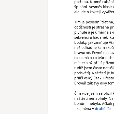
potřebu. Kromě rubání
šplhání. Vesměs klasic
ale jde o koktejl vyváž
Tím je poslední třetina
obtížností je strašná p
plynule a je úměrná s
sekvencí a hádanek, kte
bodáky, jak zmiňuje Vš
než odhadne kam skoči
bravurně. Pevně nastav
to co má a co tvůrci ch
místech až příliš přiz
tudíž jsem často netuš
podsvětí). Naštěstí je
příliš velký úsek. Přes
úroveň zábavy díky tom
Čím více jsem se blížil
naštěstí nenaplnily. Na
bohům, nebyla. Ačkoli 
- zejména v
druhé fázi