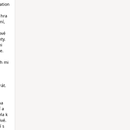
tation
 hra
ní,
ové
ty.
mi
e.
ch mi
rát.
na
í a
la k
ivé.
í s