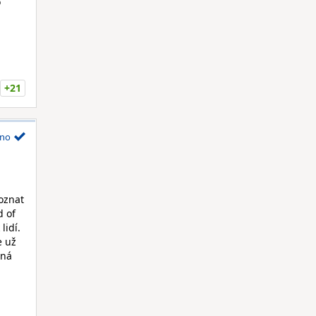
o
+21
no
oznat
d of
lidí.
e už
tná