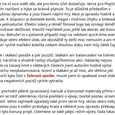
 na ní sice vidět věk, ale pro tento účel dostačuje. Verze pro PlayS
ším rozlišení a hýbe se krásně plynule. To je důležité především v
slušnou dynamiku a jsou hlavní náplní hry. Akce je opravdu hodně a
vat. K dispozici je dostatek komb, magie i možnost úhybu a bloková
 a jednoduché. Efektní údery a téměř filmové boje tak vznikají téměř
nižovat obtížnost. Klasičtí nepřátelé jsou ještě tak akorát, ale boss
zvu. Bohužel to v polovině případů mají na svědomí quick-time even
duje velmi efektní útok, ale obzvláště ty delší moc nemusím a ani 
per rychlé mačkání kolečka celkem dlouhou dobu není můj šálek čaj
 i skákací pasáže a pár puzzlů. Skákání ani balancování na tráme
oc náročné a vhodně rozbijí všudypřítomnou akci. Hádanky nejsou
le za časový limit v některých částech jsem autorům hodně spílal.
rochu nevybalancovaná, lezení a skákání je až moc, ale většina jde
orší byla část s
, musel jsem to opakovat snad stok
na negativních pocitů rychle vytratila.
d pochválil pěkně zpracovaný manuál a bonusové materiály přímo 
ní se totiž odemknou různá povídání o vývoji, tvorbě postav, úrovn
tí. Velmi zajímavě vypadaly také první verze hry, občas skoro neby
stav jsou k vidění prototypy Krata a některé jsou opravdu překvap
tyto bonusy projít. Odemkne se také jakýsi režim výzev, řada lokac