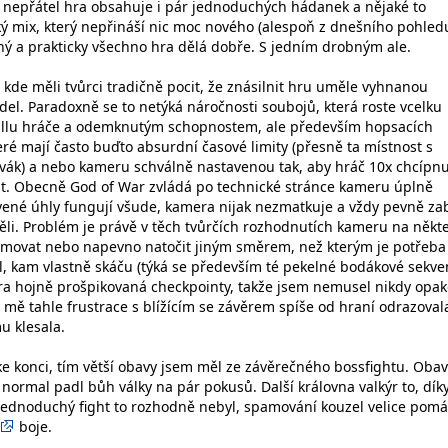
 nepřátel hra obsahuje i pár jednoduchých hádanek a nějaké to
ký mix, který nepřináší nic moc nového (alespoň z dnešního pohledu
ený a prakticky všechno hra dělá dobře. S jedním drobným ale.
, kde měli tvůrci tradičně pocit, že znásilnit hru uměle vyhnanou
rdel. Paradoxně se to netýká náročnosti soubojů, která roste vcelku
killu hráče a odemknutým schopnostem, ale především hopsacích
ré mají často buďto absurdní časové limity (přesně ta místnost s
ivák) a nebo kameru schválně nastavenou tak, aby hráč 10x chcípnu
t. Obecně God of War zvládá po technické stránce kameru úplně
ené úhly fungují všude, kamera nijak nezmatkuje a vždy pevně zab
těli. Problém je právě v těch tvůrčích rozhodnutích kameru na někt
oomovat nebo napevno natočit jiným směrem, než kterým je potřeba j
il, kam vlastně skáču (týká se především té pekelné bodákové sekve
 hra hojně prošpikovaná checkpointy, takže jsem nemusel nikdy opak
to mě tahle frustrace s blížícím se závěrem spíše od hraní odrazoval
u klesala.
 ke konci, tím větší obavy jsem měl ze závěrečného bossfightu. Obav
 normal padl bůh války na pár pokusů. Další královna valkýr to, dík
jednoduchý fight to rozhodně nebyl, spamování kouzel velice pom
boje.