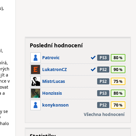
),
Poslední hodnocení
l,
Patrovic
80
PS3
írá,
erých
LukatronCZ
90
PS2
ít a
nce v
MistrLucas
75
PS2
ovat
a a
Honzissis
80
PS3
konykonson
70
PS2
y se
Všechna hodnocení
y
áhalo