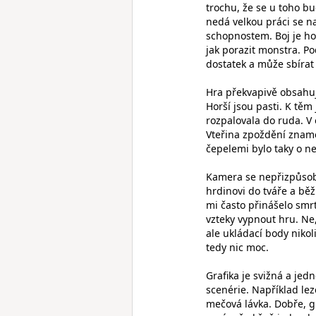
trochu, že se u toho bu
nedá velkou práci se na
schopnostem. Boj je hod
jak porazit monstra. Po
dostatek a může sbírat
Hra překvapivě obsahuje
Horší jsou pasti. K těm
rozpalovala do ruda. V
Vteřina zpoždění zname
čepelemi bylo taky o ne
Kamera se nepřizpůsobu
hrdinovi do tváře a běž
mi často přinášelo smrt
vzteky vypnout hru. Ne,
ale ukládací body nikol
tedy nic moc.
Grafika je svižná a jed
scenérie. Například le
mečová lávka. Dobře, gr