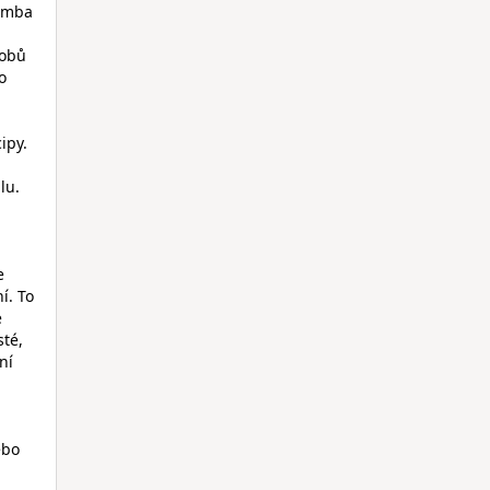
Komba
sobů
o
ipy.
lu.
e
í. To
e
sté,
ní
ebo