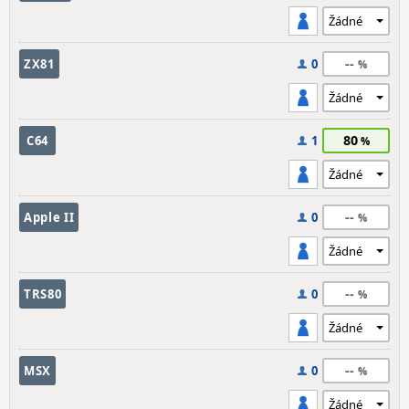
--
ZX81
0
80
C64
1
--
Apple II
0
--
TRS80
0
--
MSX
0