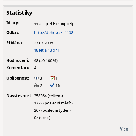
Statistiky
Id hry:
1138
Odkaz:
http://dbher.cz/h1138
Přidána:
27.07.2008
18 let a 13 dní
Hodnocení:
48 (40-100 %)
Komentářů:
4
Oblíbenost:
3
1
2
16
Návštěvnost:
35836× (celkem)
172× (poslední měsíc)
26× (poslední týden)
0× (dnes)
Více