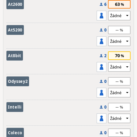
63
At2600
6
--
At5200
0
70
At8bit
2
--
Odyssey2
0
--
Intelli
0
--
Coleco
0