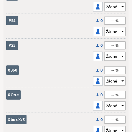
--
PS4
0
--
PS5
0
--
X360
0
--
XOne
0
--
XboxX/S
0