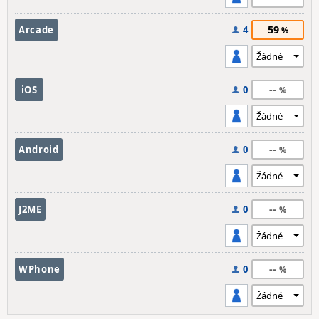
59
Arcade
4
--
iOS
0
--
Android
0
--
J2ME
0
--
WPhone
0