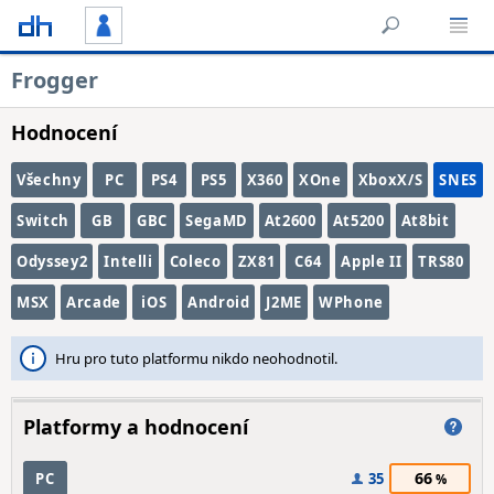
Frogger
Hodnocení
Všechny
PC
PS4
PS5
X360
XOne
XboxX/S
SNES
Switch
GB
GBC
SegaMD
At2600
At5200
At8bit
Odyssey2
Intelli
Coleco
ZX81
C64
Apple II
TRS80
MSX
Arcade
iOS
Android
J2ME
WPhone
Hru pro tuto platformu nikdo neohodnotil.
Platformy a hodnocení
66
PC
35