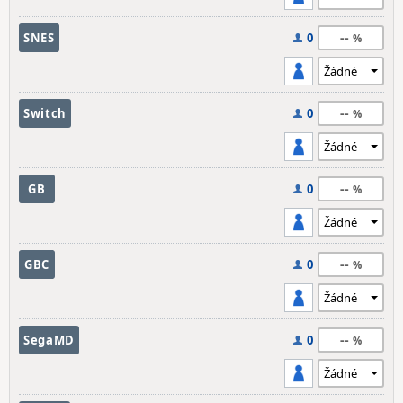
--
SNES
0
--
Switch
0
--
GB
0
--
GBC
0
--
SegaMD
0