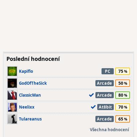
Poslední hodnocení
75
Kapiflo
PC
50
GodOfTheSick
Arcade
80
ClassicMan
Arcade
70
Neelixx
At8bit
65
Tulareanus
Arcade
Všechna hodnocení