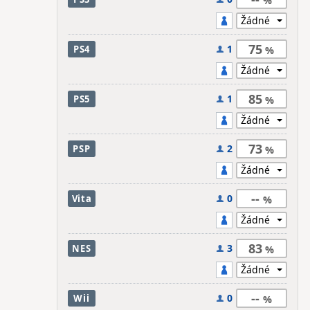
75
1
PS4
85
1
PS5
73
2
PSP
--
0
Vita
83
3
NES
--
0
Wii