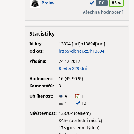
Pralev
85
PC
Všechna hodnocení
Statistiky
Id hry:
13894
Odkaz:
http://dbher.cz/h13894
Přidána:
24.12.2017
8 let a 229 dní
Hodnocení:
16 (45-90 %)
Komentářů:
3
Oblíbenost:
4
1
1
13
Návštěvnost:
13870× (celkem)
345× (poslední měsíc)
17× (poslední týden)