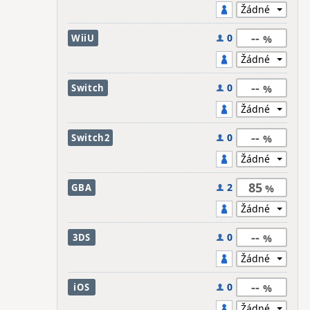
--
0
WiiU
--
0
Switch
--
0
Switch2
85
2
GBA
--
0
3DS
--
0
iOS