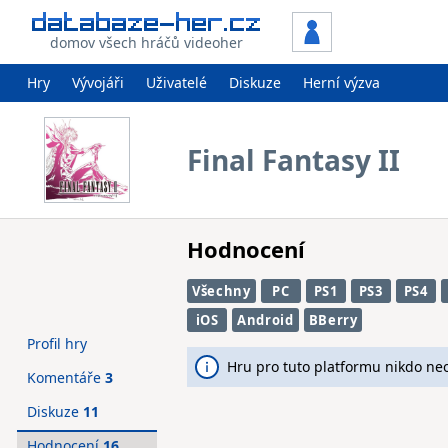
domov všech hráčů videoher
Hry
Vývojáři
Uživatelé
Diskuze
Herní výzva
Final Fantasy II
Hodnocení
Všechny
PC
PS1
PS3
PS4
iOS
Android
BBerry
Profil hry
Hru pro tuto platformu nikdo ne
Komentáře
3
Diskuze
11
Hodnocení
16