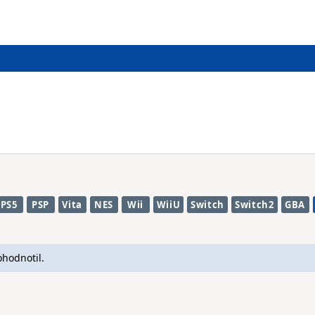
PS5
PSP
Vita
NES
Wii
WiiU
Switch
Switch2
GBA
ohodnotil.