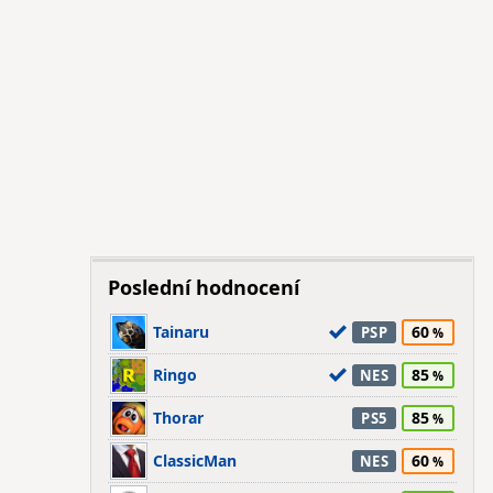
Poslední hodnocení
Tainaru
60
PSP
Ringo
85
NES
Thorar
85
PS5
ClassicMan
60
NES