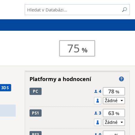
75
Platformy a hodnocení
3DS
78
4
PC
63
3
PS1
--
0
PS3