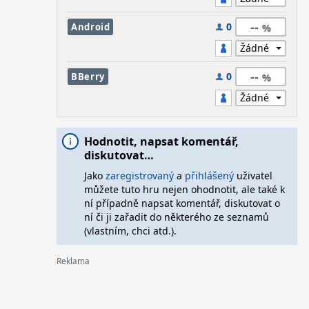
--
0
Android
--
0
BBerry
Hodnotit, napsat komentář,
diskutovat…
Jako
zaregistrovaný
a
přihlášený
uživatel
můžete tuto hru nejen ohodnotit, ale také k
ní případně napsat komentář, diskutovat o
ní či ji zařadit do některého ze seznamů
(vlastním, chci atd.).