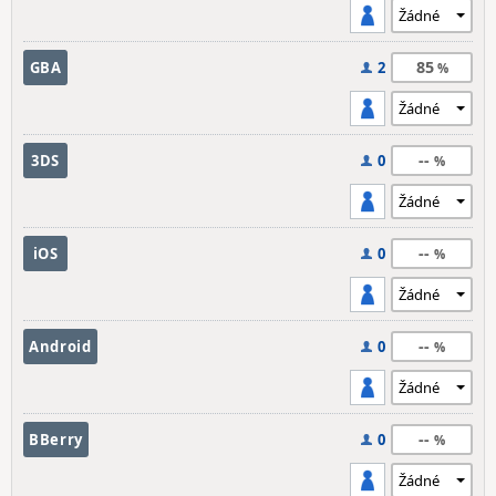
85
GBA
2
--
3DS
0
--
iOS
0
--
Android
0
--
BBerry
0