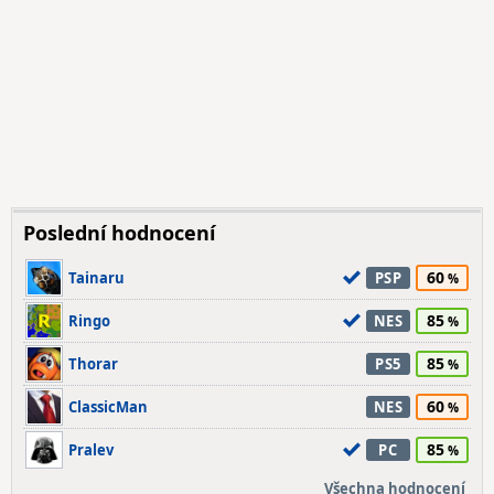
Poslední hodnocení
60
Tainaru
PSP
85
Ringo
NES
85
Thorar
PS5
60
ClassicMan
NES
85
Pralev
PC
Všechna hodnocení