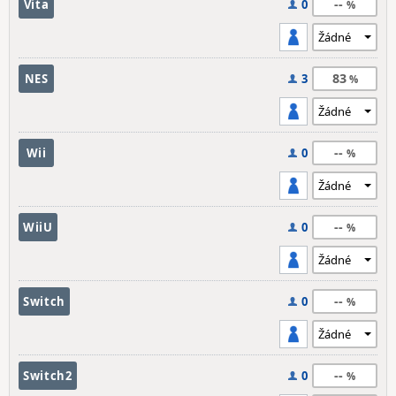
--
Vita
0
83
NES
3
--
Wii
0
--
WiiU
0
--
Switch
0
--
Switch2
0