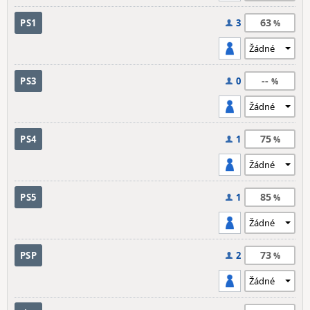
63
PS1
3
--
PS3
0
75
PS4
1
85
PS5
1
73
PSP
2