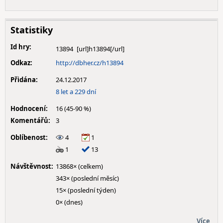
Statistiky
Id hry:
13894
Odkaz:
http://dbher.cz/h13894
Přidána:
24.12.2017
8 let a 229 dní
Hodnocení:
16 (45-90 %)
Komentářů:
3
Oblíbenost:
4
1
1
13
Návštěvnost:
13868× (celkem)
343× (poslední měsíc)
15× (poslední týden)
0× (dnes)
Více