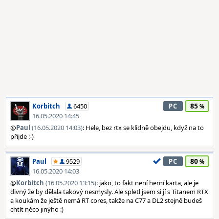
85
Korbitch
6450
PC
16.05.2020 14:45
@
Paul
(16.05.2020 14:03)
: Hele, bez rtx se klidně obejdu, když na to
přijde :-)
80
Paul
9529
PC
16.05.2020 14:03
@
Korbitch
(16.05.2020 13:15)
: jako, to fakt není herní karta, ale je
divný že by dělala takový nesmysly. Ale spletl jsem si jí s Titanem RTX
a koukám že ještě nemá RT cores, takže na C77 a DL2 stejně budeš
chtít něco jinýho :)