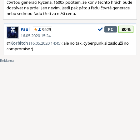
čtvrtou generaci Ryzena. 1600x počítám, že kor v těchto hrách bude
dostávat na prdel. Jen nevim, jestli pak pátou řadu čtvrté generace
nebo sedmou řadu třetí za nižší cenu.
80
Paul
9529
PC
16.05.2020 15:24
@
Korbitch
(16.05.2020 14:45)
: ale no tak, cyberpunk si zaslouží no
compromise :)