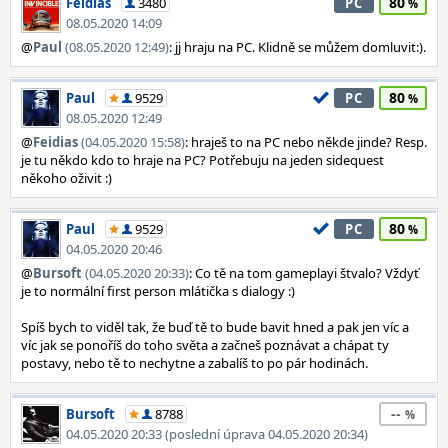
80
Feidias
3480
PC
08.05.2020 14:09
@
Paul
(08.05.2020 12:49)
: jj hraju na PC. Klidně se můžem domluvit:).
80
Paul
9529
PC
08.05.2020 12:49
@
Feidias
(04.05.2020 15:58)
: hraješ to na PC nebo někde jinde? Resp.
je tu někdo kdo to hraje na PC? Potřebuju na jeden sidequest
někoho oživit :)
80
Paul
9529
PC
04.05.2020 20:46
@
Bursoft
(04.05.2020 20:33)
: Co tě na tom gameplayi štvalo? Vždyť
je to normální first person mlátička s dialogy :)
Spíš bych to viděl tak, že buď tě to bude bavit hned a pak jen víc a
víc jak se ponoříš do toho světa a začneš poznávat a chápat ty
postavy, nebo tě to nechytne a zabalíš to po pár hodinách.
--
Bursoft
8788
04.05.2020 20:33 (poslední úprava 04.05.2020 20:34)