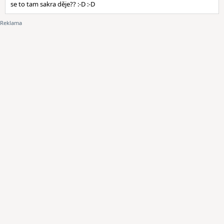
se to tam sakra děje?? :-D :-D