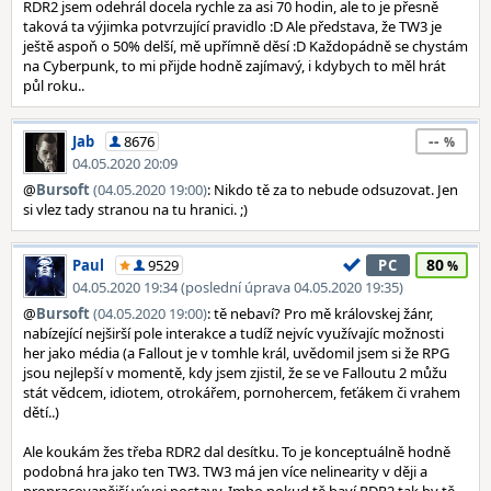
RDR2 jsem odehrál docela rychle za asi 70 hodin, ale to je přesně
taková ta výjimka potvrzující pravidlo :D Ale představa, že TW3 je
ještě aspoň o 50% delší, mě upřímně děsí :D Každopádně se chystám
na Cyberpunk, to mi přijde hodně zajímavý, i kdybych to měl hrát
půl roku..
--
Jab
8676
04.05.2020 20:09
@
Bursoft
(04.05.2020 19:00)
: Nikdo tě za to nebude odsuzovat. Jen
si vlez tady stranou na tu hranici. ;)
80
Paul
9529
PC
04.05.2020 19:34 (poslední úprava 04.05.2020 19:35)
@
Bursoft
(04.05.2020 19:00)
: tě nebaví? Pro mě královskej žánr,
nabízející nejširší pole interakce a tudíž nejvíc využívajíc možnosti
her jako média (a Fallout je v tomhle král, uvědomil jsem si že RPG
jsou nejlepší v momentě, kdy jsem zjistil, že se ve Falloutu 2 můžu
stát vědcem, idiotem, otrokářem, pornohercem, feťákem či vrahem
dětí..)
Ale koukám žes třeba RDR2 dal desítku. To je konceptuálně hodně
podobná hra jako ten TW3. TW3 má jen více nelinearity v ději a