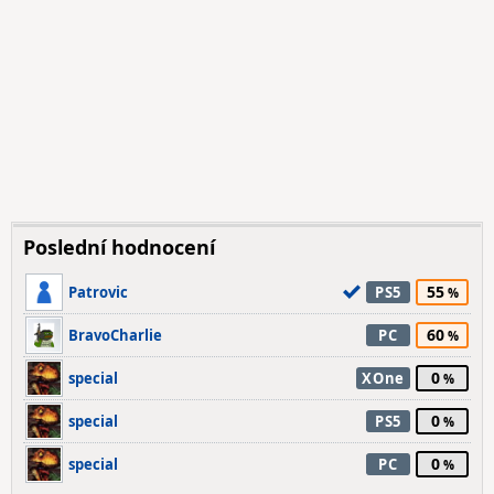
Poslední hodnocení
55
Patrovic
PS5
60
BravoCharlie
PC
0
special
XOne
0
special
PS5
0
special
PC