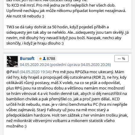
To KCD mě mrzí. Pro mě jedna ze tří nejlepších her všech dob.
Upřímně nechápu jak může někomu připadat komplet nezajímavá.
Ale nutit tě nebudu :)
TW3 se dá taky dohrát za 50 hodin, když pojedeš příběh a
sidequesty jen tak aby se neřeklo. Ale...sidequesty jsou tam skvělý. Já
nevím, mě dlouhý hry nevadí když jsou boží. Naopak, nechci aby
skončily, i když je hraju dlouho :)
--
Bursoft
8788
04.05.2020 20:24 (poslední úprava 04.05.2020 20:26)
@
Paul
(04.05.2020 19:34)
: Pro mě jsou RPGčka moc ukecaný. Mám
rád hry, kdy hraješ a propojuješ děj cutscénama (RDR 2), ne hry, kdy
oklikáváš různý postavy, máš X voleb, na co se ptát a odpovídat,
plus RPG jsou na strašnou dobu a většinou nemám moc možností
se hrám věnovat 4 a víc hodin denně tak, abych si děj neroztříštil na
bambilion chvilek a pak přemýšlel co, jak a proč jsem dělal.. KCD
určitě hrát nebudu, max. je v rámci benchmarku PC (hra mi nepřijde
vůbec zajímavá). Starý Fallouty už jsou na mě moc starý a
předpokládám hardcore. Holt ten zážitek z her vnímám trošku jinak,
než milionkrát větvenými volbami a milionem statistik všeho
možného :)