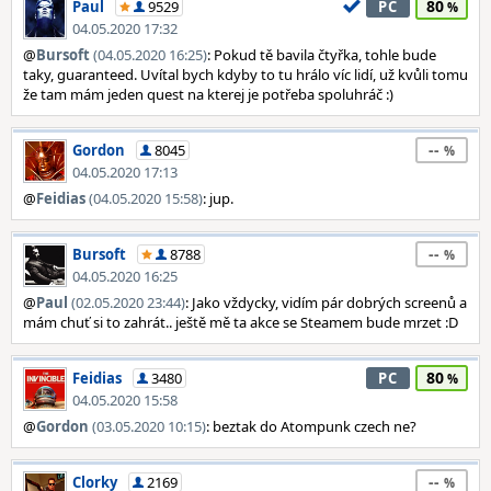
80
Paul
9529
PC
04.05.2020 17:32
@
Bursoft
(04.05.2020 16:25)
: Pokud tě bavila čtyřka, tohle bude
taky, guaranteed. Uvítal bych kdyby to tu hrálo víc lidí, už kvůli tomu
že tam mám jeden quest na kterej je potřeba spoluhráč :)
--
Gordon
8045
04.05.2020 17:13
@
Feidias
(04.05.2020 15:58)
: jup.
--
Bursoft
8788
04.05.2020 16:25
@
Paul
(02.05.2020 23:44)
: Jako vždycky, vidím pár dobrých screenů a
mám chuť si to zahrát.. ještě mě ta akce se Steamem bude mrzet :D
80
Feidias
3480
PC
04.05.2020 15:58
@
Gordon
(03.05.2020 10:15)
: beztak do Atompunk czech ne?
--
Clorky
2169