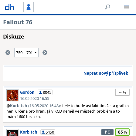
Fallout 76
Diskuze
Napsat nový příspěvek
--
Gordon
8045
16.05.2020 16:55
@
Korbitch
(16.05.2020 16:48)
: Hele to bude asi fakt tím že ta grafika
není určená pro hraní, Já v KCD neměl ve městech problém a to
mám 1600 bez xka.
85
Korbitch
6450
PC