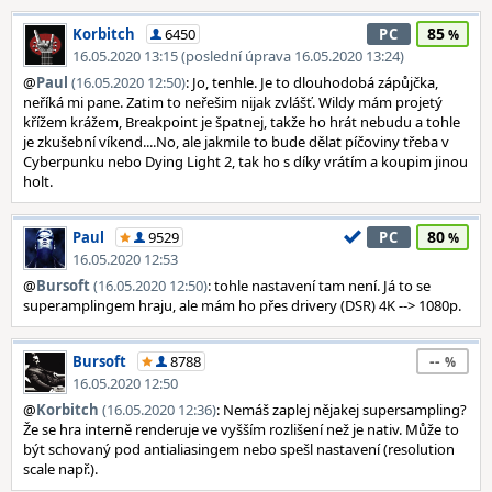
85
Korbitch
6450
PC
16.05.2020 13:15 (poslední úprava 16.05.2020 13:24)
@
Paul
(16.05.2020 12:50)
: Jo, tenhle. Je to dlouhodobá zápůjčka,
neříká mi pane. Zatim to neřešim nijak zvlášť. Wildy mám projetý
křížem krážem, Breakpoint je špatnej, takže ho hrát nebudu a tohle
je zkušební víkend....No, ale jakmile to bude dělat píčoviny třeba v
Cyberpunku nebo Dying Light 2, tak ho s díky vrátím a koupim jinou
holt.
80
Paul
9529
PC
16.05.2020 12:53
@
Bursoft
(16.05.2020 12:50)
: tohle nastavení tam není. Já to se
superamplingem hraju, ale mám ho přes drivery (DSR) 4K --> 1080p.
--
Bursoft
8788
16.05.2020 12:50
@
Korbitch
(16.05.2020 12:36)
: Nemáš zaplej nějakej supersampling?
Že se hra interně renderuje ve vyšším rozlišení než je nativ. Může to
být schovaný pod antialiasingem nebo spešl nastavení (resolution
scale např.).