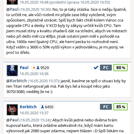
16.05.2020 16:48 (poslední úprava 16.05.2020 16:55)
@
Paul
(16.05.2020 16:36)
: No, to je taky otázka. Sice si nežiju špatně,
to určitě ne, ale vůči rodině mi přijde zase blbý vyloženě, svým
způsobem, zbytečně utrácet. Spíš bych fakt chtěl kolem Vánoc cca
upgrade CPU a desky. V KCD byly ty zákysy určitě kvůli CPU. Tam
jsem musel stíny a kvalitu shaderů dát na střední, abych ve městech
nebo při dešti měl cca 40fps. Jinak ostatní jsem měl v pohodě na
ultra. 1600x není špatný CPU, ale herní pecka to rozhodně není.
Když vidím u 3600 o 50% vyšší výkon v jednovláknu, je mi jasný, ve
proč to dřelo.
80
Paul
9529
PC
16.05.2020 16:36
@
Korbitch
(16.05.2020 15:37)
: jasně, bavíme se spíš o situaci kdy by
ten Titan nefungoval jak má. Pak bys šel a koupil něco jako
3070/3080, nedělej že ne :)
85
Korbitch
6450
PC
16.05.2020 15:37
@
Paul
(16.05.2020 15:24)
: Abych kvůli jedné nebo dvěma hrám
kupoval kartu, která zvládne adekvátně rtx, když mám kartu
výkonově jak 2080 super zdarma, nejsem blázen :-D Spíš čekám na