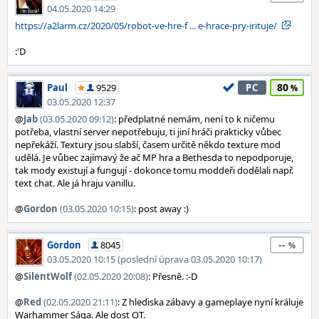
04.05.2020 14:29
https://a2larm.cz/2020/05/robot-ve-hre-f ... e-hrace-pry-irituje/
:'D
80
Paul
9529
PC
03.05.2020 12:37
@
Jab
(03.05.2020 09:12)
: předplatné nemám, není to k ničemu
potřeba, vlastní server nepotřebuju, ti jiní hráči prakticky vůbec
nepřekáží. Textury jsou slabší, časem určitě někdo texture mod
udělá. Je vůbec zajímavý že ač MP hra a Bethesda to nepodporuje,
tak mody existují a fungují - dokonce tomu moddeři dodělali např.
text chat. Ale já hraju vanillu.
@
Gordon
(03.05.2020 10:15)
: post away :)
--
Gordon
8045
03.05.2020 10:15 (poslední úprava 03.05.2020 10:17)
@
SilentWolf
(02.05.2020 20:08)
: Přesně. :-D
@
Red
(02.05.2020 21:11)
: Z hlediska zábavy a gameplaye nyní králuje
Warhammer Sága. Ale dost OT.