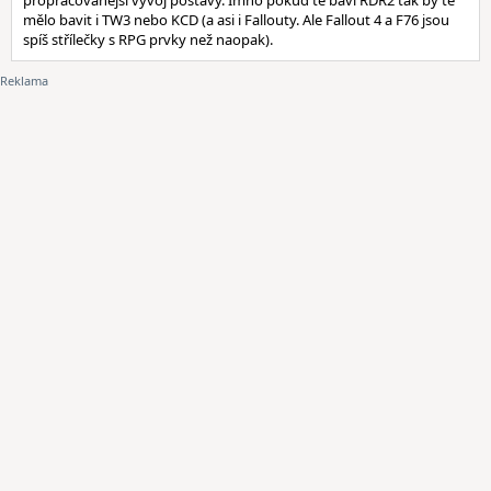
propracovanější vývoj postavy. Imho pokud tě baví RDR2 tak by tě
mělo bavit i TW3 nebo KCD (a asi i Fallouty. Ale Fallout 4 a F76 jsou
spíš střílečky s RPG prvky než naopak).