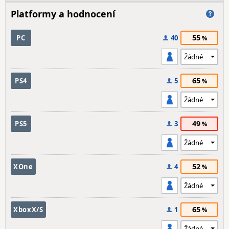
Platformy a hodnocení
55
PC
40
65
PS4
5
49
PS5
3
52
XOne
4
65
XboxX/S
1