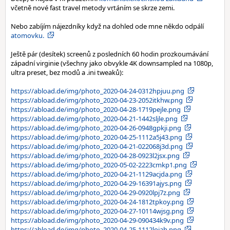
včetně nové fast travel metody vrtáním se skrze zemi.
Nebo zabíjím nájezdníky když na dohled ode mne někdo odpálí
atomovku.
Ještě pár (desítek) screenů z posledních 60 hodin prozkoumávání
západní virginie (všechny jako obvykle 4K downsampled na 1080p,
ultra preset, bez modů a .ini tweaků):
https://abload.de/img/photo_2020-04-24-0312hpjuu.png
https://abload.de/img/photo_2020-04-23-2052itkhw.png
https://abload.de/img/photo_2020-04-28-1719pejle.png
https://abload.de/img/photo_2020-04-21-1442sljle.png
https://abload.de/img/photo_2020-04-26-0948gpkji.png
https://abload.de/img/photo_2020-04-25-1112a5j43.png
https://abload.de/img/photo_2020-04-21-022068j3d.png
https://abload.de/img/photo_2020-04-28-0923l2jsx.png
https://abload.de/img/photo_2020-05-02-2223cmkp1.png
https://abload.de/img/photo_2020-04-21-1129acjda.png
https://abload.de/img/photo_2020-04-29-16391ajys.png
https://abload.de/img/photo_2020-04-29-0920lpj7z.png
https://abload.de/img/photo_2020-04-24-1812tpkoy.png
https://abload.de/img/photo_2020-04-27-10114wjsg.png
https://abload.de/img/photo_2020-04-29-090434k9v.png
https://abload.de/img/photo_2020-04-25-1112lojah.png