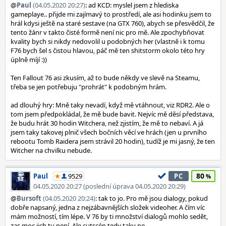
@
Paul
(04.05.2020 20:27)
: ad KCD: myslel jsem z hlediska
gameplaye.. přijde mi zajímavý to prostředí, ale asi hodinku jsem to
hrál kdysi ještě na staré sestave (na GTX 760), abych se přesvědčil, že
tento žánr v takto čisté formě není nic pro mě. Ale zpochybňovat
kvality bych si nikdy nedovolil u podobných her (vlastně i k tomu
F76 bych šel s čistou hlavou, páč mě ten shitstorm okolo této hry
úplně míjí :))
Ten Fallout 76 asi zkusím, až to bude někdy ve slevě na Steamu,
třeba se jen potřebuju "prohrát" k podobným hrám.
ad dlouhý hry: Mně taky nevadí, když mě vtáhnout, viz RDR2. Ale o
tom jsem předpokládal, že mě bude bavit. Nejvíc mě děsí představa,
že budu hrát 30 hodin Witchera, než zjistím, že mě to nebaví. A já
jsem taky takovej plnič všech bočních věcí ve hrách (jen u prvního
rebootu Tomb Raidera jsem strávil 20 hodin), tudíž je mi jasný, že ten
Witcher na chvilku nebude.
80
Paul
9529
PC
04.05.2020 20:27 (poslední úprava 04.05.2020 20:29)
@
Bursoft
(04.05.2020 20:24)
: tak to jo. Pro mě jsou dialogy, pokud
dobře napsaný, jedna z nejzábavnějších složek videoher. A čím víc
mám možností, tím lépe. V 76 by ti množství dialogů mohlo sedět,
zas moc jich tu není. Ale cutscén tedy taky ne.