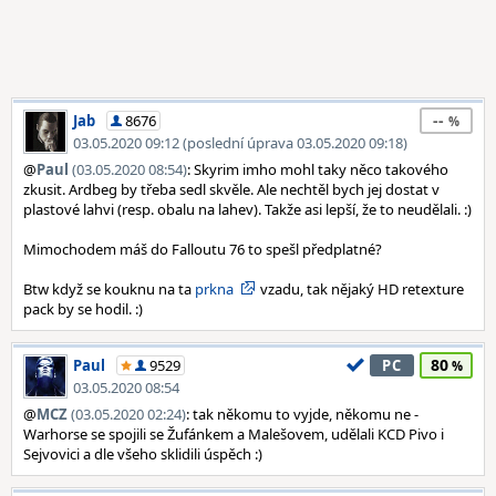
--
Jab
8676
03.05.2020 09:12 (poslední úprava 03.05.2020 09:18)
@
Paul
(03.05.2020 08:54)
: Skyrim imho mohl taky něco takového
zkusit. Ardbeg by třeba sedl skvěle. Ale nechtěl bych jej dostat v
plastové lahvi (resp. obalu na lahev). Takže asi lepší, že to neudělali. :)
Mimochodem máš do Falloutu 76 to spešl předplatné?
Btw když se kouknu na ta
prkna
vzadu, tak nějaký HD retexture
pack by se hodil. :)
80
Paul
9529
PC
03.05.2020 08:54
@
MCZ
(03.05.2020 02:24)
: tak někomu to vyjde, někomu ne -
Warhorse se spojili se Žufánkem a Malešovem, udělali KCD Pivo i
Sejvovici a dle všeho sklidili úspěch :)