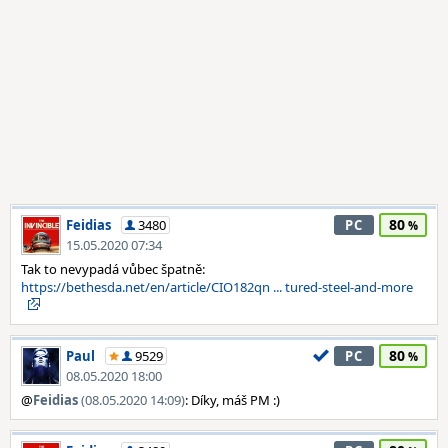
80
Feidias
3480
PC
15.05.2020 07:34
Tak to nevypadá vůbec špatně:
https://bethesda.net/en/article/CIO182qn ... tured-steel-and-more
80
Paul
9529
PC
08.05.2020 18:00
@
Feidias
(08.05.2020 14:09)
: Díky, máš PM :)