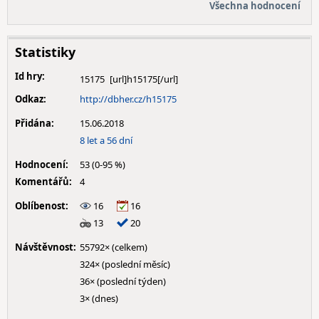
Všechna hodnocení
Statistiky
Id hry:
15175
Odkaz:
http://dbher.cz/h15175
Přidána:
15.06.2018
8 let a 56 dní
Hodnocení:
53 (0-95 %)
Komentářů:
4
Oblíbenost:
16
16
13
20
Návštěvnost:
55792× (celkem)
324× (poslední měsíc)
36× (poslední týden)
3× (dnes)