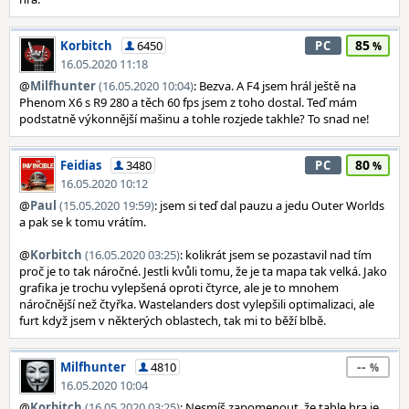
85
Korbitch
6450
PC
16.05.2020 11:18
@
Milfhunter
(16.05.2020 10:04)
: Bezva. A F4 jsem hrál ještě na
Phenom X6 s R9 280 a těch 60 fps jsem z toho dostal. Teď mám
podstatně výkonnější mašinu a tohle rozjede takhle? To snad ne!
80
Feidias
3480
PC
16.05.2020 10:12
@
Paul
(15.05.2020 19:59)
: jsem si teď dal pauzu a jedu Outer Worlds
a pak se k tomu vrátím.
@
Korbitch
(16.05.2020 03:25)
: kolikrát jsem se pozastavil nad tím
proč je to tak náročné. Jestli kvůli tomu, že je ta mapa tak velká. Jako
grafika je trochu vylepšená oproti čtyrce, ale je to mnohem
náročnější než čtyřka. Wastelanders dost vylepšili optimalizaci, ale
furt když jsem v některých oblastech, tak mi to běží blbě.
--
Milfhunter
4810
16.05.2020 10:04
@
Korbitch
(16.05.2020 03:25)
: Nesmíš zapomenout, že tahle hra je