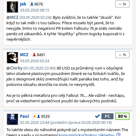
--
Jab
8676
03.05.2020 08:15
@
MCZ
(03.05.2020 02:24)
: Bylo zvláštní, že to takhle "zkusili". Kór
když to tak měli i s tou taškou. Přece muselo být jasné, že to
nevyjde. Imho to negativní PR kolem Falloutu 76 je stálo nemálo
peněz od zákazníků. A tyhle "doplňky" přitom logicky kupovali ti z
nejvěrnějších.
--
MCZ
8491
03.05.2020 02:24
@
Clorky
(01.05.2020 22:40)
: 80 USD za průměrný rum v obyčejné
lahvi obalené plastovým pouzdrem (které se na fotkách tvářilo, že
jde o designové sklo) znemožňující nalít panáka bez toho, aniž by
polovina obsahu skončila na stole, to nevymyslíš.
Asi je to pěkná metafora pro celý Fallout 76.... Ale vážně - nechápu,
proč se videoherní společnost pouští do takovýchto podniků.
80
Paul
9529
PC
02.05.2020 23:44 (poslední úprava 03.05.2020 00:19)
To takhle vlezu do náhodné jeskyně (ač s mysteriózním názvem The
Deep) a najdu v ní podzemní
komunistickočínskou základnu