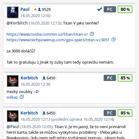
80
Paul
9529
PC
16.05.2020 12:50
@
Korbitch
(16.05.2020 12:13)
: Titan V jako tenhle?
https://www.nvidia.com/en-us/titan/titan-v/
https://www.techpowerup.com/gpu-specs/titan-v.c3051
za 3000 doláčů?
Tak to gratuluju :) Jinak ty zuby tam tedy opravdu nemám.
85
Korbitch
6450
PC
16.05.2020 12:36
Hezký zoubky :-D
odkaz
85
Korbitch
6450
PC
16.05.2020 12:13 (poslední úprava 16.05.2020 12:14)
@
Paul
(16.05.2020 12:05)
: Titan V. Je mi jasný, že to není primárně
herní karta, takže se můžou vyskytnou problémy - třeba jako u
Breakpointu, kdy jsem měl místy rozházený textury - silnice byla