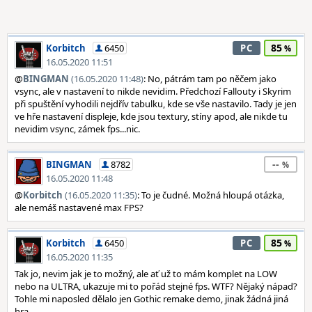
85
Korbitch
6450
PC
16.05.2020 11:51
@
BINGMAN
(16.05.2020 11:48)
: No, pátrám tam po něčem jako
vsync, ale v nastavení to nikde nevidim. Předchozí Fallouty i Skyrim
při spuštění vyhodili nejdřív tabulku, kde se vše nastavilo. Tady je jen
ve hře nastavení displeje, kde jsou textury, stíny apod, ale nikde tu
nevidim vsync, zámek fps...nic.
--
BINGMAN
8782
16.05.2020 11:48
@
Korbitch
(16.05.2020 11:35)
: To je čudné. Možná hloupá otázka,
ale nemáš nastavené max FPS?
85
Korbitch
6450
PC
16.05.2020 11:35
Tak jo, nevim jak je to možný, ale ať už to mám komplet na LOW
nebo na ULTRA, ukazuje mi to pořád stejné fps. WTF? Nějaký nápad?
Tohle mi naposled dělalo jen Gothic remake demo, jinak žádná jiná
hra.