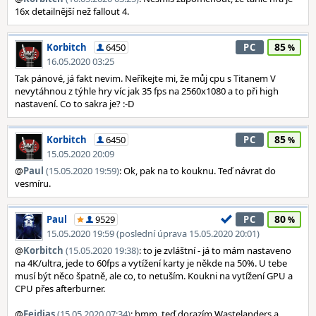
16x detailnější než fallout 4.
85
Korbitch
6450
PC
16.05.2020 03:25
Tak pánové, já fakt nevim. Neříkejte mi, že můj cpu s Titanem V
nevytáhnou z týhle hry víc jak 35 fps na 2560x1080 a to při high
nastavení. Co to sakra je? :-D
85
Korbitch
6450
PC
15.05.2020 20:09
@
Paul
(15.05.2020 19:59)
: Ok, pak na to kouknu. Teď návrat do
vesmíru.
80
Paul
9529
PC
15.05.2020 19:59 (poslední úprava 15.05.2020 20:01)
@
Korbitch
(15.05.2020 19:38)
: to je zvláštní - já to mám nastaveno
na 4K/ultra, jede to 60fps a vytížení karty je někde na 50%. U tebe
musí být něco špatně, ale co, to netuším. Koukni na vytížení GPU a
CPU přes afterburner.
@
Feidias
(15.05.2020 07:34)
: hmm, teď dorazím Wastelanders a