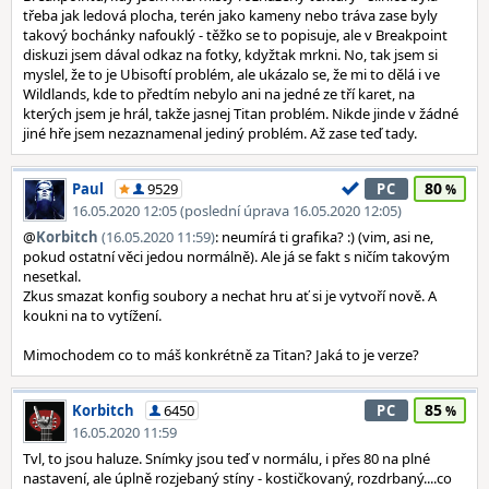
třeba jak ledová plocha, terén jako kameny nebo tráva zase byly
takový bochánky nafouklý - těžko se to popisuje, ale v Breakpoint
diskuzi jsem dával odkaz na fotky, kdyžtak mrkni. No, tak jsem si
myslel, že to je Ubisoftí problém, ale ukázalo se, že mi to dělá i ve
Wildlands, kde to předtím nebylo ani na jedné ze tří karet, na
kterých jsem je hrál, takže jasnej Titan problém. Nikde jinde v žádné
jiné hře jsem nezaznamenal jediný problém. Až zase teď tady.
80
Paul
9529
PC
16.05.2020 12:05 (poslední úprava 16.05.2020 12:05)
@
Korbitch
(16.05.2020 11:59)
: neumírá ti grafika? :) (vim, asi ne,
pokud ostatní věci jedou normálně). Ale já se fakt s ničím takovým
nesetkal.
Zkus smazat konfig soubory a nechat hru ať si je vytvoří nově. A
koukni na to vytížení.
Mimochodem co to máš konkrétně za Titan? Jaká to je verze?
85
Korbitch
6450
PC
16.05.2020 11:59
Tvl, to jsou haluze. Snímky jsou teď v normálu, i přes 80 na plné
nastavení, ale úplně rozjebaný stíny - kostičkovaný, rozdrbaný....co