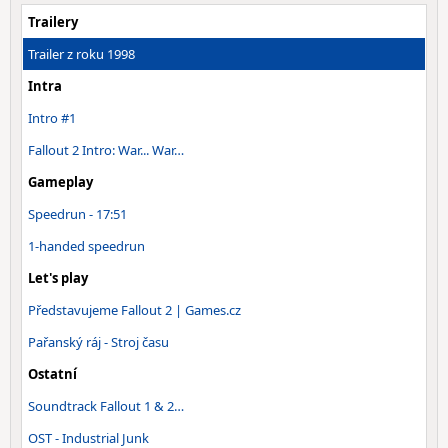
Trailery
Trailer z roku 1998
Intra
Intro #1
Fallout 2 Intro: War... War…
Gameplay
Speedrun - 17:51
1-handed speedrun
Let's play
Představujeme Fallout 2 | Games.cz
Pařanský ráj - Stroj času
Ostatní
Soundtrack Fallout 1 & 2…
OST - Industrial Junk