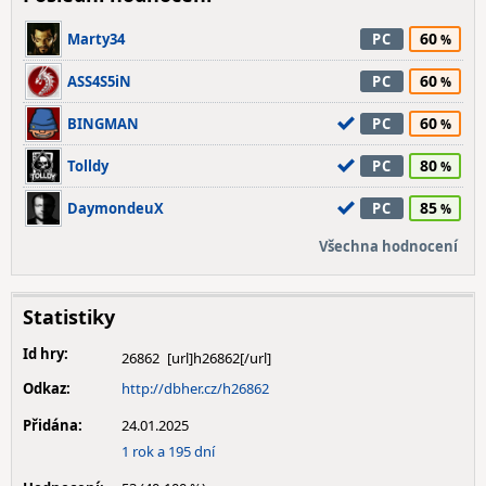
60
Marty34
PC
60
ASS4S5iN
PC
60
BINGMAN
PC
80
Tolldy
PC
85
DaymondeuX
PC
Všechna hodnocení
Statistiky
Id hry:
26862
Odkaz:
http://dbher.cz/h26862
Přidána:
24.01.2025
1 rok a 195 dní