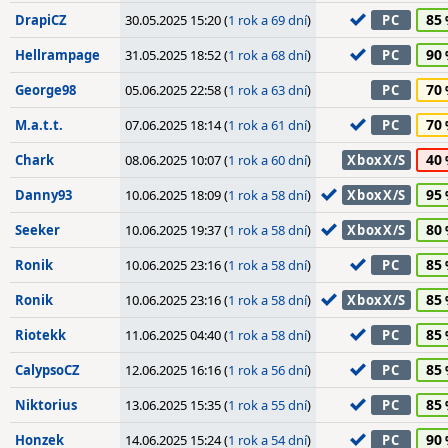
85
DrapiCZ
30.05.2025 15:20 (
1 rok a 69 dní
)
PC
90
Hellrampage
31.05.2025 18:52 (
1 rok a 68 dní
)
PC
70
George98
05.06.2025 22:58 (
1 rok a 63 dní
)
PC
70
M.a.t.t.
07.06.2025 18:14 (
1 rok a 61 dní
)
PC
40
Chark
08.06.2025 10:07 (
1 rok a 60 dní
)
XboxX/S
95
Danny93
10.06.2025 18:09 (
1 rok a 58 dní
)
XboxX/S
80
Seeker
10.06.2025 19:37 (
1 rok a 58 dní
)
XboxX/S
85
Ronik
10.06.2025 23:16 (
1 rok a 58 dní
)
PC
85
Ronik
10.06.2025 23:16 (
1 rok a 58 dní
)
XboxX/S
85
Riotekk
11.06.2025 04:40 (
1 rok a 58 dní
)
PC
85
CalypsoCZ
12.06.2025 16:16 (
1 rok a 56 dní
)
PC
85
Niktorius
13.06.2025 15:35 (
1 rok a 55 dní
)
PC
90
Honzek
14.06.2025 15:24 (
1 rok a 54 dní
)
PC