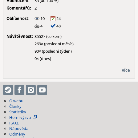
Hodnocení:
53 (40-100 %)
Komentářů:
2
Oblíbenost:
10
24
4
48
Návštěvnost:
3552× (celkem)
269× (poslední měsíc)
90× (poslední týden)
0× (dnes)
Více
O webu
Články
Statistiky
Herní výzva
F.A.Q.
Nápověda
Odměny