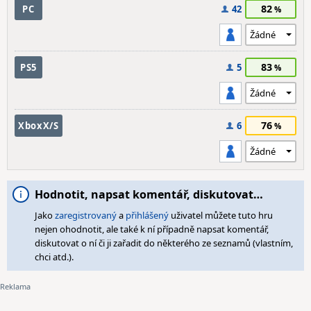
82
PC
42
83
PS5
5
76
XboxX/S
6
Hodnotit, napsat komentář, diskutovat…
Jako
zaregistrovaný
a
přihlášený
uživatel můžete tuto hru
nejen ohodnotit, ale také k ní případně napsat komentář,
diskutovat o ní či ji zařadit do některého ze seznamů (vlastním,
chci atd.).