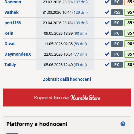
65
Daemon
23.03.2026 23:30 (
137 dní
)
PC
95
Vashek
31.03.2026 10:44 (
129 dní
)
PS5
85
peri1156
23.04.2026 23:18 (
106 dní
)
PC
85
Kein
09.05.2026 18:39 (
90 dní
)
PC
90
Divat
11.05.2026 02:35 (
89 dní
)
PC
85
DaymondeuX
22.05.2026 10:51 (
77 dní
)
PC
80
Tolldy
05.06.2026 12:40 (
63 dní
)
PC
Zobrazit další hodnocení
Kupte si hru na
Platformy a hodnocení