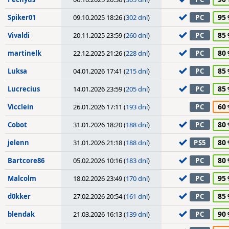
95
Spiker01
09.10.2025 18:26 (
302 dní
)
PC
85
Vivaldi
20.11.2025 23:59 (
260 dní
)
PC
80
martinelk
22.12.2025 21:26 (
228 dní
)
PC
85
Luksa
04.01.2026 17:41 (
215 dní
)
PC
85
Lucrecius
14.01.2026 23:59 (
205 dní
)
PC
60
Vicclein
26.01.2026 17:11 (
193 dní
)
PC
80
Cobot
31.01.2026 18:20 (
188 dní
)
PC
80
jelenn
31.01.2026 21:18 (
188 dní
)
PS5
80
Bartcore86
05.02.2026 10:16 (
183 dní
)
PC
95
Malcolm
18.02.2026 23:49 (
170 dní
)
PC
85
d0kker
27.02.2026 20:54 (
161 dní
)
PC
90
blendak
21.03.2026 16:13 (
139 dní
)
PC