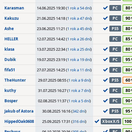
80
Karasman
14.06.2025 19:30 (
1 rok a 54 dní
)
PC
90
Kakuzu
21.06.2025 14:18 (
1 rok a 47 dní
)
PC
80
Ashe
23.06.2025 11:21 (
1 rok a 45 dní
)
PS5
85
HELLER
12.07.2025 14:42 (
1 rok a 26 dní
)
PC
80
klasa
13.07.2025 22:34 (
1 rok a 25 dní
)
PC
95
Dubik
19.07.2025 23:19 (
1 rok a 19 dní
)
PC
80
fifa51
27.07.2025 14:25 (
1 rok a 11 dní
)
PC
60
TheHunter
29.07.2025 08:55 (
1 rok a 9 dní
)
PS5
80
kuthy
31.07.2025 16:27 (
1 rok a 7 dní
)
PC
90
Bosper
02.08.2025 11:37 (
1 rok a 5 dní
)
PC
95
Jakub of Astora
30.08.2025 16:16 (
342 dní
)
PS5
100
HippedOak0608
25.09.2025 17:31 (
316 dní
)
XboxX/S
90
Pechyus
06.10.2025 20:36 (
305 dní
)
PC