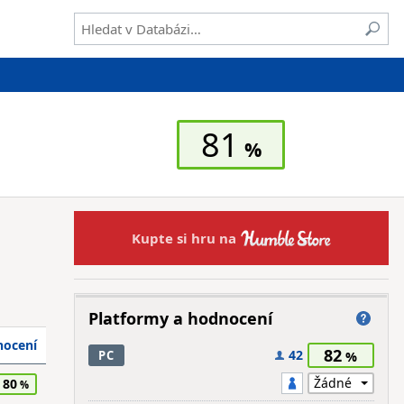
81
Kupte si hru na
Platformy a hodnocení
ocení
82
42
PC
80