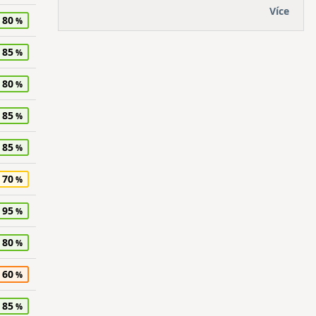
Více
80
85
80
85
85
70
95
80
60
85