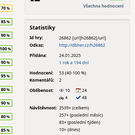
Všechna hodnocení
70
85
Statistiky
90
Id hry:
26862
Odkaz:
http://dbher.cz/h26862
100
Přidána:
24.01.2025
90
1 rok a 194 dní
Hodnocení:
53 (40-100 %)
95
Komentářů:
2
80
Oblíbenost:
10
24
4
48
90
Návštěvnost:
3539× (celkem)
257× (poslední měsíc)
80
83× (poslední týden)
10× (dnes)
85