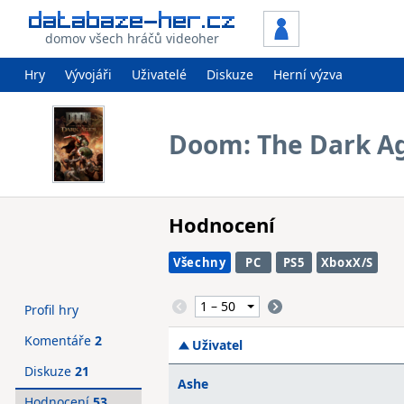
domov všech hráčů videoher
Hry
Vývojáři
Uživatelé
Diskuze
Herní výzva
Doom: The Dark A
Hodnocení
Všechny
PC
PS5
XboxX/S
Profil hry
Komentáře
2
Uživatel
Diskuze
21
Ashe
Hodnocení
53