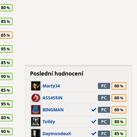
80
85
65
95
85
Poslední hodnocení
90
Marty34
60
PC
85
ASS4S5iN
60
PC
95
BINGMAN
60
PC
80
Tolldy
80
PC
90
DaymondeuX
85
PC