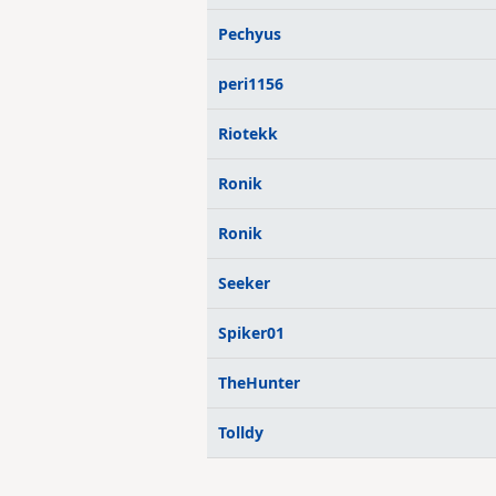
Pechyus
peri1156
Riotekk
Ronik
Ronik
Seeker
Spiker01
TheHunter
Tolldy