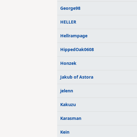
George98
HELLER
Hellrampage
HippedOak0608
Honzek
Jakub of Astora
jelenn
Kakuzu
Karasman
Kein