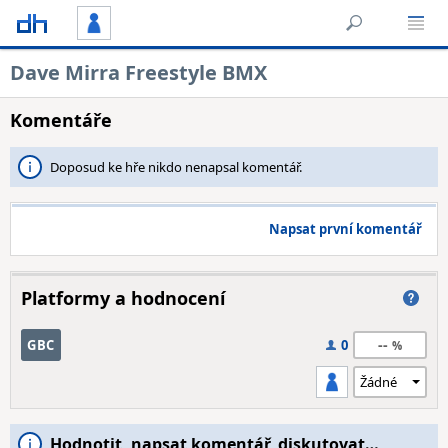
Dave Mirra Freestyle BMX
Komentáře
Doposud ke hře nikdo nenapsal komentář.
Napsat první komentář
Platformy a hodnocení
--
GBC
0
Hodnotit, napsat komentář, diskutovat…