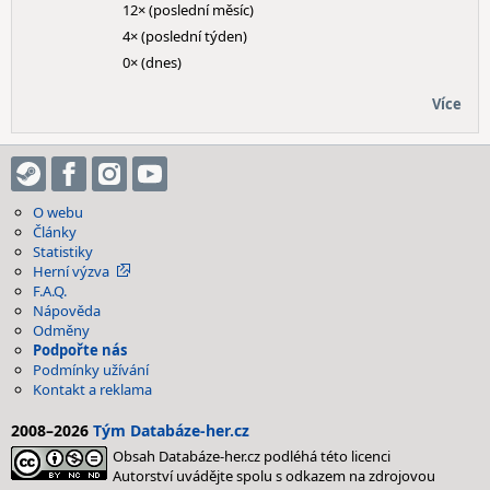
12× (poslední měsíc)
4× (poslední týden)
0× (dnes)
Více
O webu
Články
Statistiky
Herní výzva
F.A.Q.
Nápověda
Odměny
Podpořte nás
Podmínky užívání
Kontakt a reklama
2008–2026
Tým Databáze-her.cz
Obsah Databáze-her.cz podléhá této licenci
Autorství uvádějte spolu s odkazem na zdrojovou