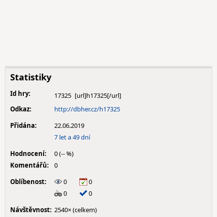
Statistiky
Id hry:
17325
Odkaz:
http://dbher.cz/h17325
Přidána:
22.06.2019
7 let a 49 dní
Hodnocení:
0 (-- %)
Komentářů:
0
Oblíbenost:
0
0
0
0
Návštěvnost:
2540× (celkem)