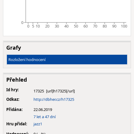
0
0
5
10
20
30
40
50
60
70
80
90
100
Grafy
Rozložení hodnocení
Přehled
Id hry:
17325
Odkaz:
http://dbher.cz/h17325
Přidána:
22.06.2019
7 let a 47 dní
Hru přidal:
jazz1