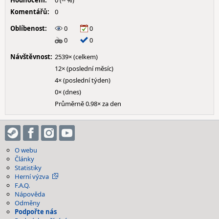
Hodnocení:
0 (-- %)
Komentářů:
0
Oblíbenost:
0
0
0
0
Návštěvnost:
2539× (celkem)
12× (poslední měsíc)
4× (poslední týden)
0× (dnes)
Průměrně 0.98× za den
O webu
Články
Statistiky
Herní výzva
F.A.Q.
Nápověda
Odměny
Podpořte nás