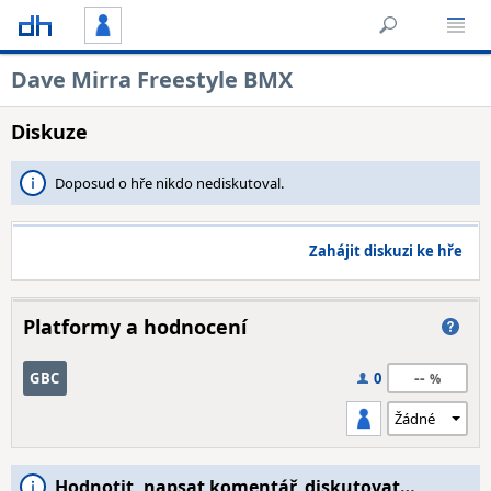
Dave Mirra Freestyle BMX
Diskuze
Doposud o hře nikdo nediskutoval.
Zahájit diskuzi ke hře
Platformy a hodnocení
--
GBC
0
Hodnotit, napsat komentář, diskutovat…