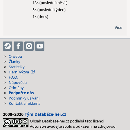
13× (poslední měsíc)
5× (poslední týden)
1× (dnes)
Více
O webu
Články
Statistiky
Herní výzva
F.A.Q.
Nápověda
Odměny
Podpořte nás
Podmínky užívání
Kontakt a reklama
2008–2026
Tým Databáze-her.cz
Obsah Databáze-her.cz podléhá této licenci
Autorství uvádějte spolu s odkazem na zdrojovou