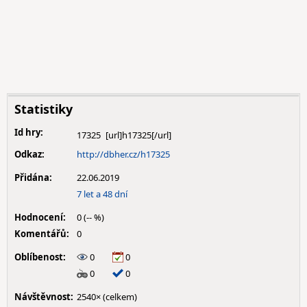
Statistiky
Id hry:
17325
Odkaz:
http://dbher.cz/h17325
Přidána:
22.06.2019
7 let a 48 dní
Hodnocení:
0 (-- %)
Komentářů:
0
Oblíbenost:
0
0
0
0
Návštěvnost:
2540× (celkem)