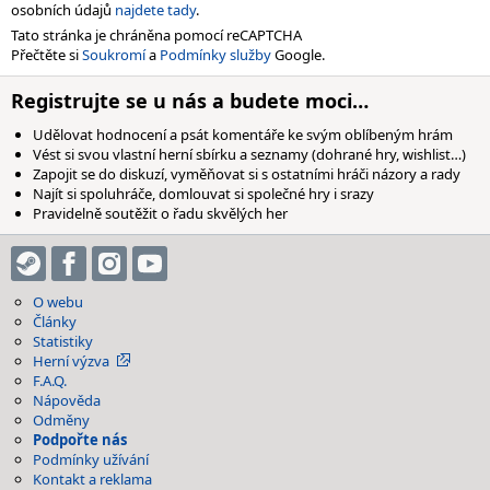
osobních údajů
najdete tady
.
Tato stránka je chráněna pomocí reCAPTCHA
Přečtěte si
Soukromí
a
Podmínky služby
Google.
Registrujte se u nás a budete moci…
Udělovat hodnocení a psát komentáře ke svým oblíbeným hrám
Vést si svou vlastní herní sbírku a seznamy (dohrané hry, wishlist…)
Zapojit se do diskuzí, vyměňovat si s ostatními hráči názory a rady
Najít si spoluhráče, domlouvat si společné hry i srazy
Pravidelně soutěžit o řadu skvělých her
O webu
Články
Statistiky
Herní výzva
F.A.Q.
Nápověda
Odměny
Podpořte nás
Podmínky užívání
Kontakt a reklama