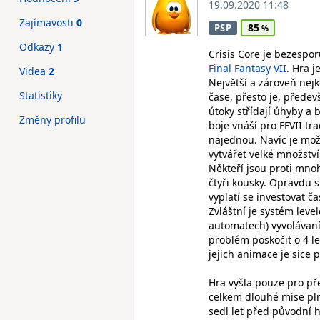
19.09.2020 11:48
Zajímavosti
0
85
PSP
Odkazy
1
Crisis Core je bezespo
Final Fantasy VII
. Hra j
Videa
2
Největší a zároveň nejk
Statistiky
čase, přesto je, přede
útoky střídají úhyby a 
Změny profilu
boje vnáší pro FFVII tr
najednou. Navíc je mož
vytvářet velké množství
Někteří jsou proti mno
čtyři kousky. Opravdu s
vyplatí se investovat č
Zvláštní je systém level
automatech) vyvolávaní 
problém poskočit o 4 l
jejich animace je sice 
Hra vyšla pouze pro př
celkem dlouhé mise pln
sedl let před původní 