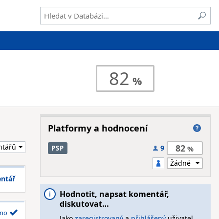
82
Platformy a hodnocení
82
9
PSP
entář
Hodnotit, napsat komentář,
diskutovat…
no
Jako
zaregistrovaný
a
přihlášený
uživatel