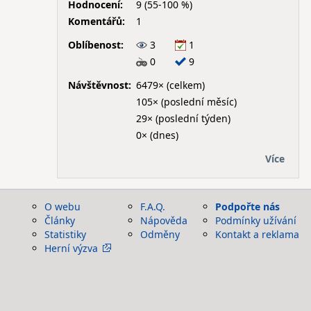
Hodnocení:
9 (55-100 %)
Komentářů:
1
Oblíbenost:
3
1
0
9
Návštěvnost:
6479× (celkem)
105× (poslední měsíc)
29× (poslední týden)
0× (dnes)
Více
O webu
F.A.Q.
Podpořte nás
Články
Nápověda
Podmínky užívání
Statistiky
Odměny
Kontakt a reklama
Herní výzva