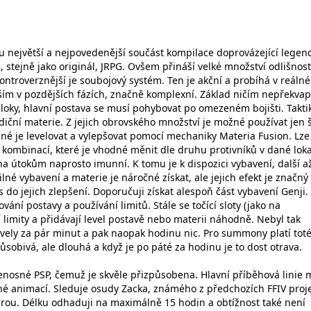
ru největší a nejpovedenější součást kompilace doprovázející legen
e, stejně jako originál, JRPG. Ovšem přináší velké množství odlišnost
ontroverznější je soubojový systém. Ten je akční a probíhá v reáln
vším v pozdějších fázích, značně komplexní. Základ ničím nepřekvap
bloky, hlavní postava se musí pohybovat po omezeném bojišti. Takti
adiční materie. Z jejich obrovského množství je možné používat jen 
né je levelovat a vylepšovat pomocí mechaniky Materia Fusion. Lze
 kombinací, které je vhodné měnit dle druhu protivníků v dané loka
ha útokům naprosto imunní. K tomu je k dispozici vybavení, další a
ilné vybavení a materie je náročné získat, ale jejich efekt je značný
as do jejich zlepšení. Doporučuji získat alespoň část vybavení Genji.
ování postavy a používání limitů. Stále se točící sloty (jako na
limity a přidávají level postavě nebo materii náhodně. Nebyl tak
evely za pár minut a pak naopak hodinu nic. Pro summony platí toté
působivá, ale dlouhá a když je po páté za hodinu je to dost otrava.
enosné PSP, čemuž je skvěle přizpůsobena. Hlavní příběhová linie 
é animací. Sleduje osudy Zacka, známého z předchozích FFIV proje
hrou. Délku odhaduji na maximálně 15 hodin a obtížnost také není