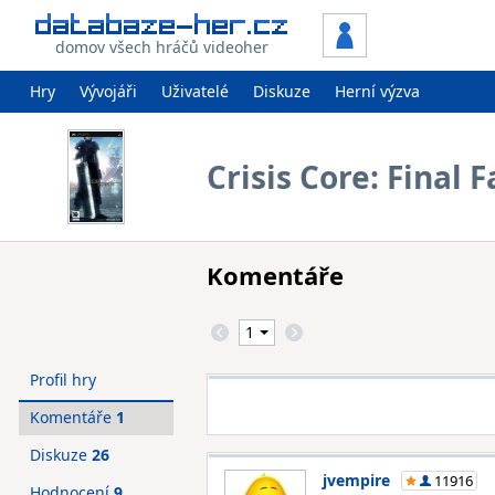
domov všech hráčů videoher
Hry
Vývojáři
Uživatelé
Diskuze
Herní výzva
Crisis Core: Final 
Komentáře
Profil hry
Komentáře
1
Diskuze
26
jvempire
11916
Hodnocení
9