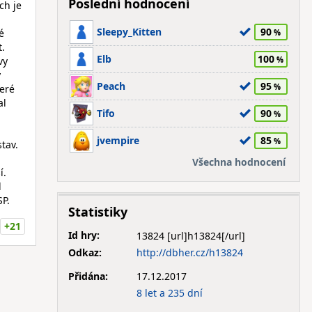
Poslední hodnocení
ch je
Sleepy_Kitten
90
é
t.
Elb
100
vy
y
Peach
95
keré
al
Tifo
90
jvempire
85
tav.
Všechna hodnocení
í.
l
P.
Statistiky
+21
Id hry:
13824
Odkaz:
http://dbher.cz/h13824
Přidána:
17.12.2017
8 let a 235 dní