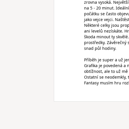
zrovna vysoká. Největší
na 5 - 20 minut. Ideáln
počátku se často objev
jako vejce vejci. Naště
Některé celky jsou prop
ani levelů nezískáte. H
škoda minout ty skvělé
prostředky. Závěrečný 
snad půl hodiny.
Příběh je super a už je
Grafika je povedená a 
obtížnost, ale to už m
Ostatní se neodemkly, 
Fantasy musím hru rozh