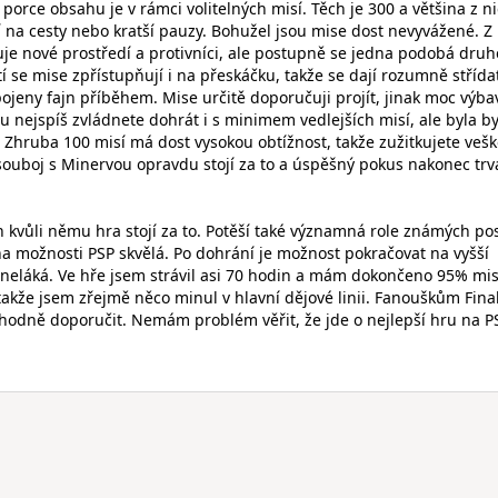
 porce obsahu je v rámci volitelných misí. Těch je 300 a většina z ni
í na cesty nebo kratší pauzy. Bohužel jsou mise dost nevyvážené. Z
uje nové prostředí a protivníci, ale postupně se jedna podobá druh
stí se mise zpřístupňují i na přeskáčku, takže se dají rozumně střída
ojeny fajn příběhem. Mise určitě doporučuji projít, jinak moc výba
ru nejspíš zvládnete dohrát i s minimem vedlejších misí, ale byla b
. Zhruba 100 misí má dost vysokou obtížnost, takže zužitkujete veš
souboj s Minervou opravdu stojí za to a úspěšný pokus nakonec trv
n kvůli němu hra stojí za to. Potěší také významná role známých pos
na možnosti PSP skvělá. Po dohrání je možnost pokračovat na vyšší
ě neláká. Ve hře jsem strávil asi 70 hodin a mám dokončeno 95% mis
takže jsem zřejmě něco minul v hlavní dějové linii. Fanouškům Fina
odně doporučit. Nemám problém věřit, že jde o nejlepší hru na PS