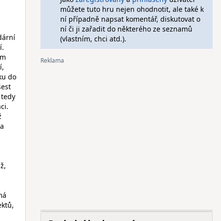
můžete tuto hru nejen ohodnotit, ale také k
ní případně napsat komentář, diskutovat o
ní či ji zařadit do některého ze seznamů
dární
(vlastním, chci atd.).
í.
ém
í,
ku do
šest
 tedy
ci.
ž
 a
ž,
má
ktů,