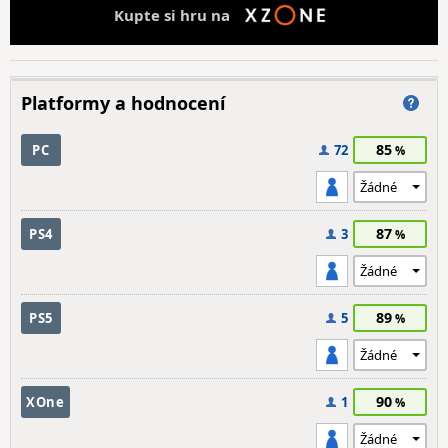
Kupte si hru na
Platformy a hodnocení
85
PC
72
87
PS4
3
89
PS5
5
90
XOne
1