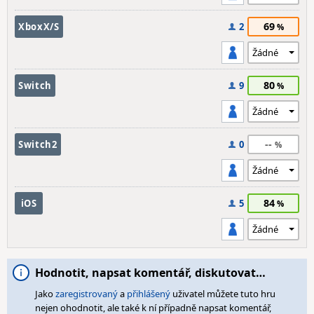
69
XboxX/S
2
80
Switch
9
--
Switch2
0
84
iOS
5
Hodnotit, napsat komentář, diskutovat…
Jako
zaregistrovaný
a
přihlášený
uživatel můžete tuto hru
nejen ohodnotit, ale také k ní případně napsat komentář,