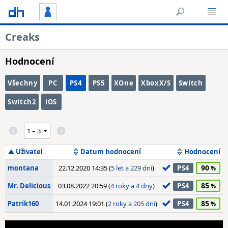
Creaks
Hodnocení
Všechny
PC
PS4
PS5
XOne
XboxX/S
Switch
Switch2
iOS
Uživatel
Datum hodnocení
Hodnocení
90
montana
22.12.2020 14:35 (
5 let a 229 dní
)
PS4
85
Mr. Delicious
03.08.2022 20:59 (
4 roky a 4 dny
)
PS4
85
Patrik160
14.01.2024 19:01 (
2 roky a 205 dní
)
PS4