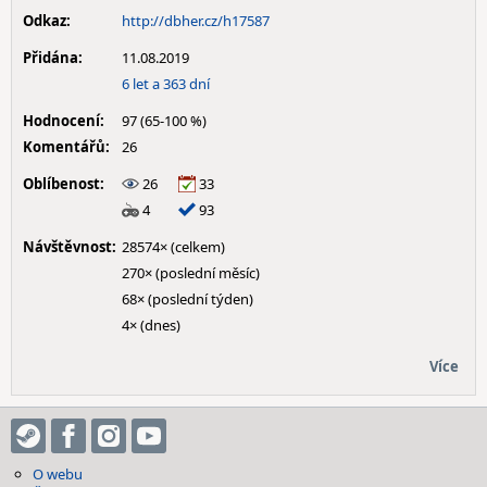
Odkaz:
http://dbher.cz/h17587
Přidána:
11.08.2019
6 let a 363 dní
Hodnocení:
97 (65-100 %)
Komentářů:
26
Oblíbenost:
26
33
4
93
Návštěvnost:
28574× (celkem)
270× (poslední měsíc)
68× (poslední týden)
4× (dnes)
Více
O webu