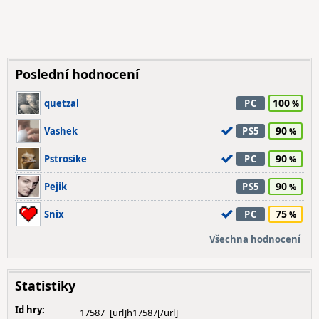
Poslední hodnocení
100
quetzal
PC
90
Vashek
PS5
90
Pstrosike
PC
90
Pejik
PS5
75
Snix
PC
Všechna hodnocení
Statistiky
Id hry:
17587