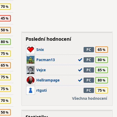
70
45
50
Poslední hodnocení
80
Snix
65
PC
75
Pacman13
80
PC
65
Vejce
85
PC
75
Hellrampage
80
PC
75
rtguti
75
PC
Všechna hodnocení
70
50