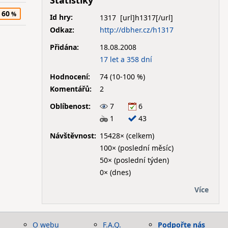
Statistiky
60
Id hry:
1317
Odkaz:
http://dbher.cz/h1317
Přidána:
18.08.2008
17 let a 358 dní
Hodnocení:
74 (10-100 %)
Komentářů:
2
Oblíbenost:
7
6
1
43
Návštěvnost:
15428× (celkem)
100× (poslední měsíc)
50× (poslední týden)
0× (dnes)
Více
O webu
F.A.Q.
Podpořte nás