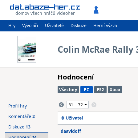
domov všech hráčů videoher
Hry
Vývojáři
Uživatelé
Diskuze
Herní výzva
Colin McRae Rally 
Hodnocení
Všechny
PC
PS2
Xbox
Profil hry
Komentáře
2
Uživatel
Diskuze
13
daavidoff
Hodnocení
74