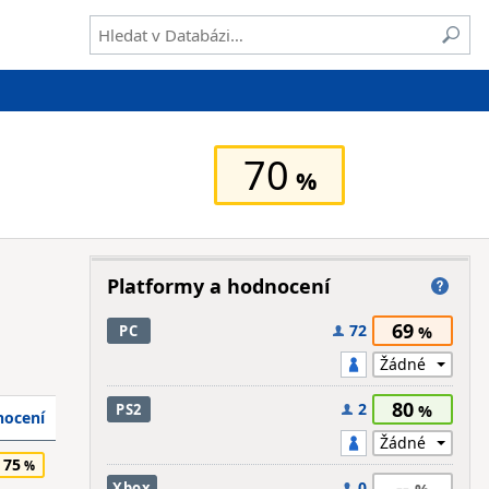
70
Platformy a hodnocení
69
72
PC
80
2
PS2
ocení
75
--
0
Xbox