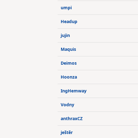
umpi
Headup
jujin
Maquis
Deimos
Hoonza
IngHemway
Vodny
anthraxCZ
ještěr