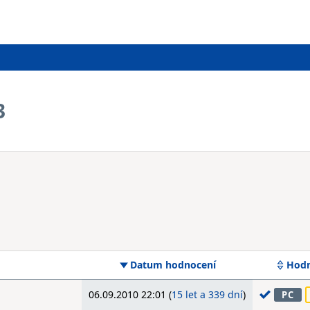
3
Datum hodnocení
Hodn
06.09.2010 22:01 (
15 let a 339 dní
)
PC