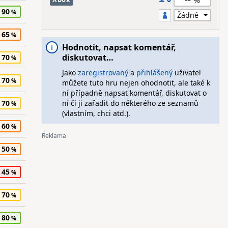
90
65
Hodnotit, napsat komentář,
diskutovat…
70
Jako
zaregistrovaný
a
přihlášený
uživatel
70
můžete tuto hru nejen ohodnotit, ale také k
ní případně napsat komentář, diskutovat o
70
ní či ji zařadit do některého ze seznamů
(vlastním, chci atd.).
60
50
45
70
80