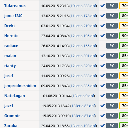
70
Tulareanus
10.09.2015 23:13 (
10 let a 333 dní
)
PC
80
jones1240
13.02.2015 21:16 (
11 let a 178 dní
)
PC
70
Drekt
03.01.2015 19:34 (
11 let a 219 dní
)
PC
90
Heretic
27.04.2014 08:49 (
12 let a 105 dní
)
PC
80
radiace
26.02.2014 14:03 (
12 let a 165 dní
)
PC
85
malan
13.10.2013 18:33 (
12 let a 301 dní
)
PC
80
rianty
24.09.2013 17:38 (
12 let a 320 dní
)
PC
70
Josef
11.09.2013 09:26 (
12 let a 333 dní
)
PC
85
jenprodnesniden
09.09.2013 18:43 (
12 let a 335 dní
)
PC
70
NateLogan
01.08.2013 01:44 (
13 let a 9 dní
)
PC
70
jazz1
19.05.2013 18:42 (
13 let a 83 dní
)
PC
80
Gromnir
15.05.2013 09:10 (
13 let a 87 dní
)
PC
80
Zaraka
29.04.2013 18:55 (
13 let a 103 dní
)
PC