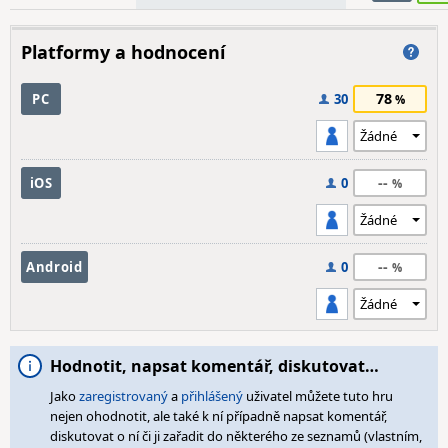
Platformy a hodnocení
78
PC
30
--
iOS
0
--
Android
0
Hodnotit, napsat komentář, diskutovat…
Jako
zaregistrovaný
a
přihlášený
uživatel můžete tuto hru
nejen ohodnotit, ale také k ní případně napsat komentář,
diskutovat o ní či ji zařadit do některého ze seznamů (vlastním,