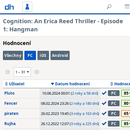
Cognition: An Erica Reed Thriller - Episode
1: Hangman
Hodnocení
Všechny
PC
iOS
Android
Uživatel
Datum hodnocení
Hodnoc
85
Pluto
10.06.2024 00:01 (
2 roky a 58 dní
)
PC
80
Fencer
08.02.2024 23:26 (
2 roky a 180 dní
)
PC
65
piraten
26.02.2023 19:45 (
3 roky a 163 dní
)
PC
85
Rujha
26.12.2022 12:07 (
3 roky a 225 dní
)
PC