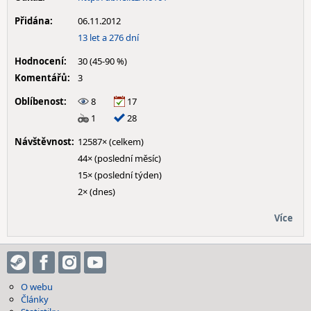
Přidána:
06.11.2012
13 let a 276 dní
Hodnocení:
30 (45-90 %)
Komentářů:
3
Oblíbenost:
8
17
1
28
Návštěvnost:
12587× (celkem)
44× (poslední měsíc)
15× (poslední týden)
2× (dnes)
Více
O webu
Články