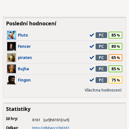
Poslední hodnocení
85
Pluto
PC
80
Fencer
PC
65
piraten
PC
85
Rujha
PC
75
Fingon
PC
Všechna hodnocení
Statistiky
Id hry:
6161
Odkaz:
http://dbher.cz/h6161