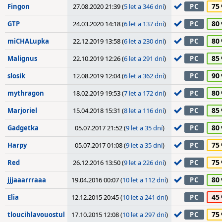
75
Fingon
27.08.2020 21:39 (
5 let a 346 dní
)
PC
80
GTP
24.03.2020 14:18 (
6 let a 137 dní
)
PC
80
miCHALupka
22.12.2019 13:58 (
6 let a 230 dní
)
PC
85
Malignus
22.10.2019 12:26 (
6 let a 291 dní
)
PC
90
slosik
12.08.2019 12:04 (
6 let a 362 dní
)
PC
80
mythragon
18.02.2019 19:53 (
7 let a 172 dní
)
PC
85
Marjoriel
15.04.2018 15:31 (
8 let a 116 dní
)
PC
80
Gadgetka
05.07.2017 21:52 (
9 let a 35 dní
)
PC
75
Harpy
05.07.2017 01:08 (
9 let a 35 dní
)
PC
75
Red
26.12.2016 13:50 (
9 let a 226 dní
)
PC
80
jjjaaarrraaa
19.04.2016 00:07 (
10 let a 112 dní
)
PC
45
Elia
12.12.2015 20:45 (
10 let a 241 dní
)
PC
75
tloucihlavouostul
17.10.2015 12:08 (
10 let a 297 dní
)
PC