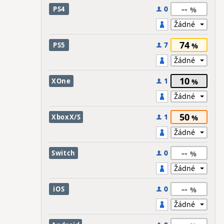
--
0
PS4
74
7
PS5
10
1
XOne
50
1
XboxX/S
--
0
Switch
--
0
iOS