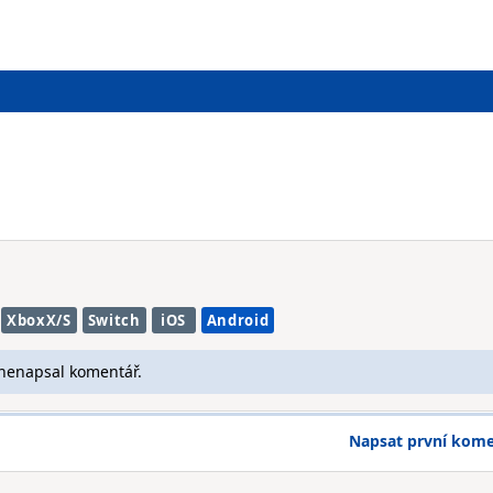
XboxX/S
Switch
iOS
Android
 nenapsal komentář.
Napsat první kom