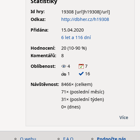
Statistiky
Id hry:
19308
Odkaz:
http://dbher.cz/h19308
Přidána:
15.04.2020
6 let a 116 dní
Hodnocení:
20 (10-90 %)
Komentářů:
8
Oblíbenost:
4
7
1
16
Návštěvnost:
8466× (celkem)
71× (poslední měsíc)
31× (poslední týden)
0× (dnes)
Více
O webu
F.A.Q.
Podpořte nás