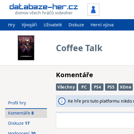
domov všech hráčů videoher
Hry
Vývojáři
Uživatelé
Diskuze
Herní výzva
Coffee Talk
Komentáře
Všechny
PC
PS4
PS5
XOne
Ke hře pro tuto platformu nikdo
Profil hry
Komentáře
8
Diskuze
17
Hodnocení
20