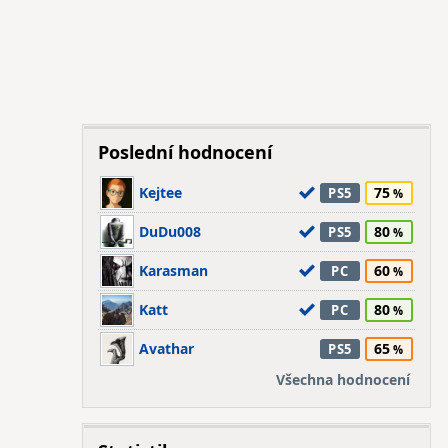
Poslední hodnocení
Kejtee
75
PS5
DuDu008
80
PS5
Karasman
60
PC
Katt
80
PC
Avathar
65
PS5
Všechna hodnocení