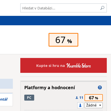
67
Kupte si hru na
Platformy a hodnocení
67
11
PC
entář