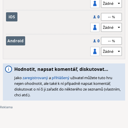
--
iOS
0
--
Android
0
Hodnotit, napsat komentář, diskutovat…
Jako
zaregistrovaný
a
přihlášený
uživatel můžete tuto hru
nejen ohodnotit, ale také k ní případně napsat komentář,
diskutovat o ní či ji zařadit do některého ze seznamů (vlastním,
chci atd.).