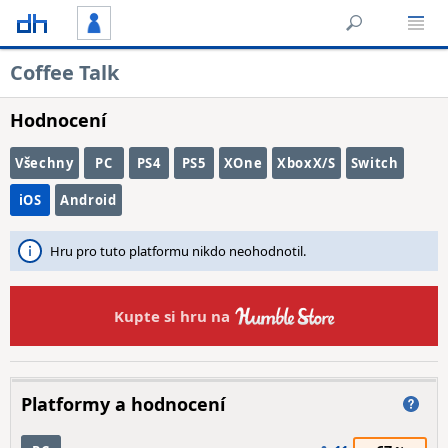
Coffee Talk
Hodnocení
Všechny
PC
PS4
PS5
XOne
XboxX/S
Switch
iOS
Android
Hru pro tuto platformu nikdo neohodnotil.
Kupte si hru na
Platformy a hodnocení