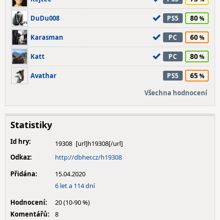
80
DuDu008
PS5
60
Karasman
PC
80
Katt
PC
65
Avathar
PS5
Všechna hodnocení
Statistiky
Id hry:
19308
Odkaz:
http://dbher.cz/h19308
Přidána:
15.04.2020
6 let a 114 dní
Hodnocení:
20 (10-90 %)
Komentářů:
8