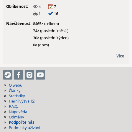
Oblíbenost:
4
7
1
16
Návštěvnost:
8465× (celkem)
74× (poslední měsíc)
30× (poslední týden)
0× (dnes)
Více
O webu
Články
Statistiky
Herní výzva
F.A.Q.
Nápověda
Odměny
Podpořte nás
Podmínky užívání