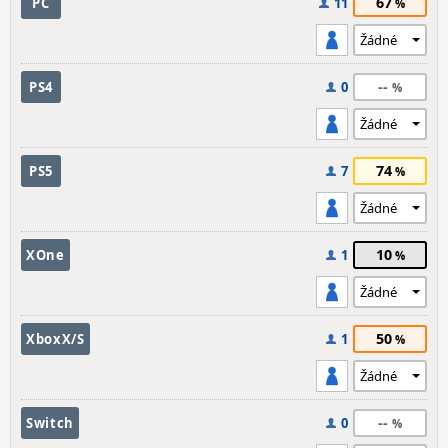
67
PC
11
--
PS4
0
74
PS5
7
10
XOne
1
50
XboxX/S
1
--
Switch
0