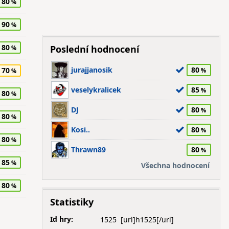
80
90
80
Poslední hodnocení
jurajjanosik
80
70
veselykralicek
85
80
DJ
80
80
Kosi..
80
80
Thrawn89
80
85
Všechna hodnocení
80
Statistiky
Id hry:
1525