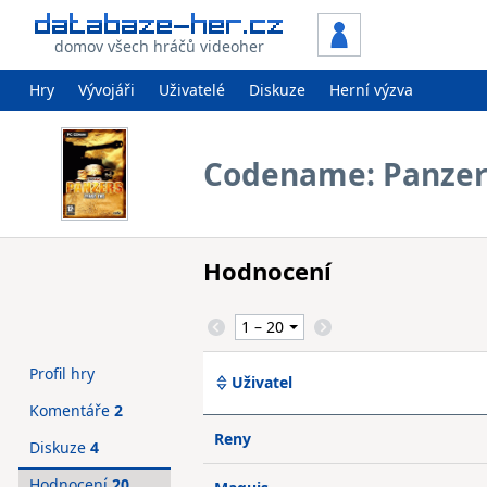
domov všech hráčů videoher
Hry
Vývojáři
Uživatelé
Diskuze
Herní výzva
Codename: Panzer
Hodnocení
Profil hry
Uživatel
Komentáře
2
Reny
Diskuze
4
Hodnocení
20