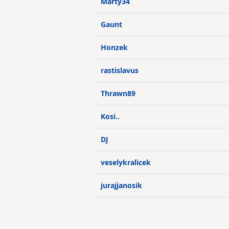
Marty34
Gaunt
Honzek
rastislavus
Thrawn89
Kosi..
DJ
veselykralicek
jurajjanosik