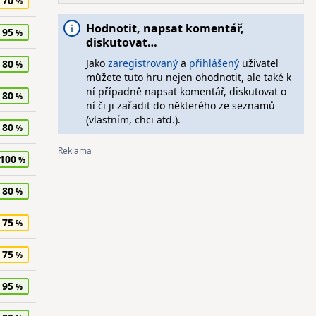
70
Hodnotit, napsat komentář,
95
diskutovat…
Jako
zaregistrovaný
a
přihlášený
uživatel
80
můžete tuto hru nejen ohodnotit, ale také k
ní případně napsat komentář, diskutovat o
80
ní či ji zařadit do některého ze seznamů
(vlastním, chci atd.).
80
100
80
75
75
95