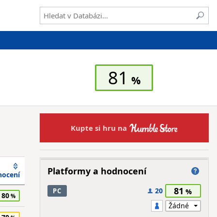
81
Kupte si hru na
Platformy a hodnocení
ocení
81
20
PC
80