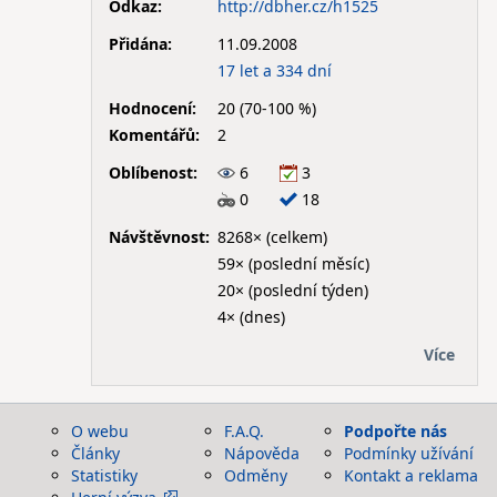
Odkaz:
http://dbher.cz/h1525
Přidána:
11.09.2008
17 let a 334 dní
Hodnocení:
20 (70-100 %)
Komentářů:
2
Oblíbenost:
6
3
0
18
Návštěvnost:
8268× (celkem)
59× (poslední měsíc)
20× (poslední týden)
4× (dnes)
Více
O webu
F.A.Q.
Podpořte nás
Články
Nápověda
Podmínky užívání
Statistiky
Odměny
Kontakt a reklama