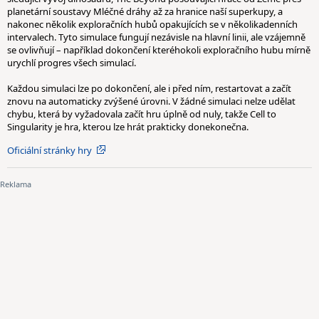
planetární soustavy Mléčné dráhy až za hranice naší superkupy, a
nakonec několik exploračních hubů opakujících se v několikadenních
intervalech. Tyto simulace fungují nezávisle na hlavní linii, ale vzájemně
se ovlivňují – například dokončení kteréhokoli exploračního hubu mírně
urychlí progres všech simulací.
Každou simulaci lze po dokončení, ale i před ním, restartovat a začít
znovu na automaticky zvýšené úrovni. V žádné simulaci nelze udělat
chybu, která by vyžadovala začít hru úplně od nuly, takže Cell to
Singularity je hra, kterou lze hrát prakticky donekonečna.
Oficiální stránky hry