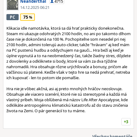
Neanderthal
4715
14.12.2025 06:21
75
PC
Klikacia idle namotávka, ktorá sa dá hrať prakticky donekonečna.
Steam mi ukazuje odohratých 2100 hodín, no ani po takomto dlhom
čase nie je dokončená na 100 %. Pochopiteľne som nesedel pri nej
2100 hodín, admini tolerujú auto-clicker, takže "hrávam" aj keď mám
na PC pustenú hudbu a oddychujem na gauči... Hra beží aj keď je
úplne vypnutá a to na neobmedzený čas, takže žiadny stres, dôjdete
z dovolenky a odkliknete si body, ktoré sa vám za dva týždne
nahromadili. Hra obsahuje rôzne urýchľovače a bonusy, pričom ale
väčšinou sú platené. Keďže však v tejto hre sa nedá prehrať, netreba
ich kupovať - len to potom ide pomalšie.
Hra nie je vôbec akčná, asi aj preto mnohých hráčov neoslovuje.
Obsahuje ale viacero scenérií, ktoré nie sú stereotypné a každá má
vlastný príbeh. Moja obľúbená má názov Life After Apocalypse, kde
odklikáte antropogénnu klimatickú katastrofu až do stavu zničenia
života na Zemi. O pár generácií to tu máme.
+3
Všechny komentáře