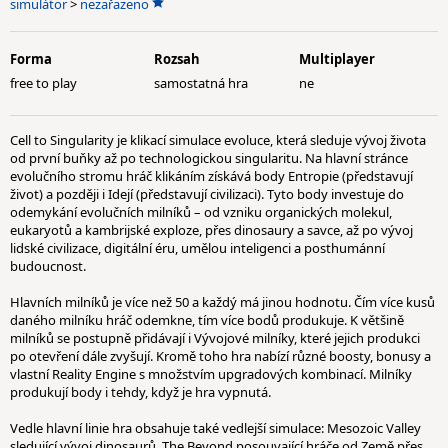
simulátor
>
nezařazeno
Forma
Rozsah
Multiplayer
free to play
samostatná hra
ne
Cell to Singularity je klikací simulace evoluce, která sleduje vývoj života
od první buňky až po technologickou singularitu. Na hlavní stránce
evolučního stromu hráč klikáním získává body Entropie (představují
život) a později i Idejí (představují civilizaci). Tyto body investuje do
odemykání evolučních milníků – od vzniku organických molekul,
eukaryotů a kambrijské exploze, přes dinosaury a savce, až po vývoj
lidské civilizace, digitální éru, umělou inteligenci a posthumánní
budoucnost.
Hlavních milníků je více než 50 a každý má jinou hodnotu. Čím více kusů
daného milníku hráč odemkne, tím více bodů produkuje. K většině
milníků se postupně přidávají i Vývojové milníky, které jejich produkci
po otevření dále zvyšují. Kromě toho hra nabízí různé boosty, bonusy a
vlastní Reality Engine s množstvím upgradových kombinací. Milníky
produkují body i tehdy, když je hra vypnutá.
Vedle hlavní linie hra obsahuje také vedlejší simulace: Mesozoic Valley
sledující vývoj dinosaurů, The Beyond posouvající hráče od Země přes