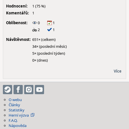
Hodnocení:
1 (75 %)
Komentářů:
1
Oblíbenost:
0
1
2
1
Návštěvnost:
651× (celkem)
34× (poslední měsíc)
5× (poslední týden)
0× (dnes)
Více
O webu
Články
Statistiky
Herní výzva
F.A.Q.
Nápověda