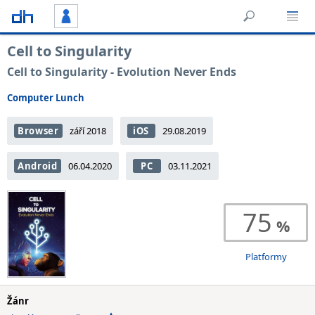
Cell to Singularity
Cell to Singularity - Evolution Never Ends
Computer Lunch
Browser
září 2018
iOS
29.08.2019
Android
06.04.2020
PC
03.11.2021
75
Platformy
Žánr