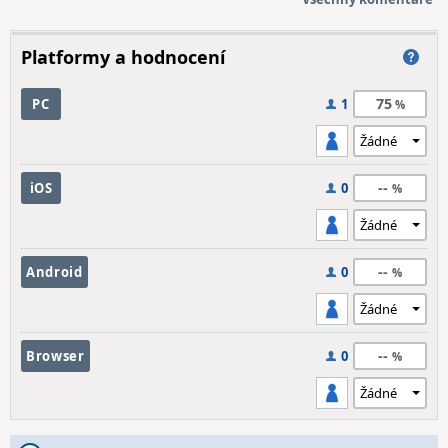
Platformy a hodnocení
75
PC
1
--
iOS
0
--
Android
0
--
Browser
0