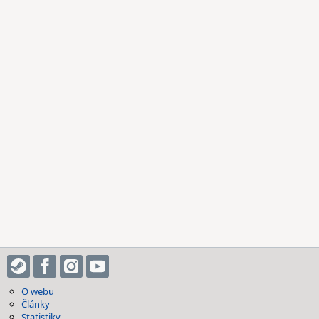
O webu
Články
Statistiky