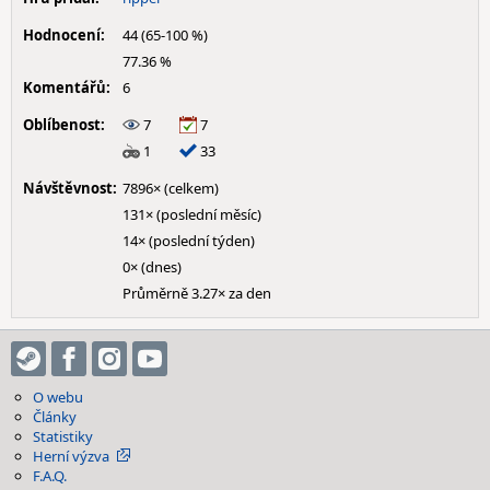
Hodnocení:
44 (65-100 %)
77.36 %
Komentářů:
6
Oblíbenost:
7
7
1
33
Návštěvnost:
7896× (celkem)
131× (poslední měsíc)
14× (poslední týden)
0× (dnes)
Průměrně 3.27× za den
O webu
Články
Statistiky
Herní výzva
F.A.Q.