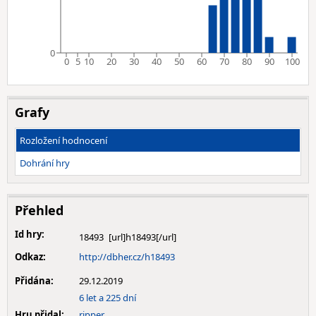
0
0
5
10
20
30
40
50
60
70
80
90
100
Grafy
Rozložení hodnocení
Dohrání hry
Přehled
Id hry:
18493
Odkaz:
http://dbher.cz/h18493
Přidána:
29.12.2019
6 let a 225 dní
Hru přidal:
ripper