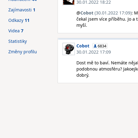
30.01.2022 18:22
Zajímavosti
1
@
Cobot
(30.01.2022 17:09)
: M
čekal jsem více příběhu. Jo a 
Odkazy
11
myší.
Videa
7
Statistiky
Cobot
6834
Změny profilu
30.01.2022 17:09
Dost mě to baví. Nemáte nějak
podobnou atmosféru? Jakoejkol
dobrý.