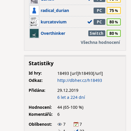
radical_durian
75
PC
kurcatovium
80
PC
Overthinker
80
Switch
Všechna hodnocení
Statistiky
Id hry:
18493
Odkaz:
http://dbher.cz/h18493
Přidána:
29.12.2019
6 let a 224 dní
Hodnocení:
44 (65-100 %)
Komentářů:
6
Oblíbenost:
7
7