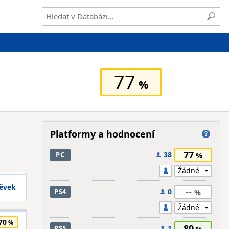
77
Platformy a hodnocení
77
38
PC
pěvek
--
0
PS4
70
80
1
PS5