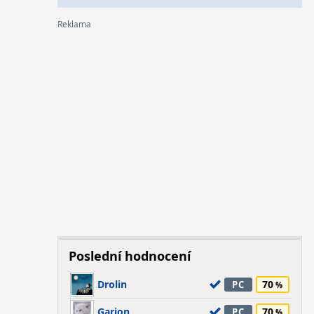
Poslední hodnocení
Drolin
70
PC
Garion
70
PC