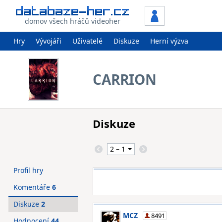
domov všech hráčů videoher
Hry
Vývojáři
Uživatelé
Diskuze
Herní výzva
CARRION
Diskuze
Profil hry
Komentáře
6
Diskuze
2
MCZ
8491
Hodnocení
44