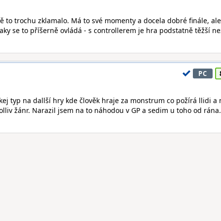
ě to trochu zklamalo. Má to své momenty a docela dobré finále, ale
taky se to příšerně ovládá - s controllerem je hra podstatně těžší ne
PC
ej typ na dallší hry kde člověk hraje za monstrum co požírá llidi a
liv žánr. Narazil jsem na to náhodou v GP a sedim u toho od rána.