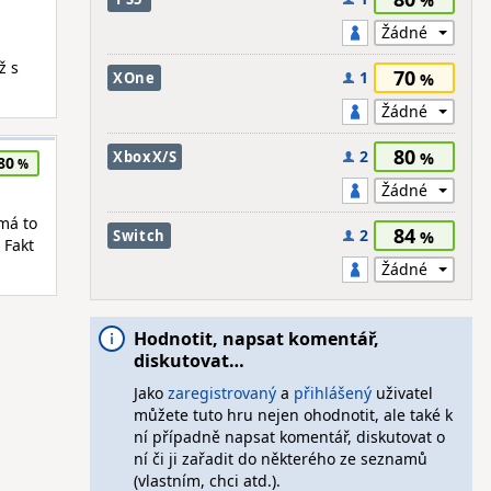
ž s
70
1
XOne
80
2
XboxX/S
80
 má to
84
2
Switch
 Fakt
Hodnotit, napsat komentář,
diskutovat…
Jako
zaregistrovaný
a
přihlášený
uživatel
můžete tuto hru nejen ohodnotit, ale také k
ní případně napsat komentář, diskutovat o
ní či ji zařadit do některého ze seznamů
(vlastním, chci atd.).