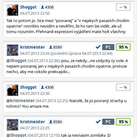
--
Shoggot
4308
04.07.2013 22:50
Tak to potom jo. Sice mezi "posranej" a "v nejakych pasazich chodim
opatrne" rovnítko nevidím a nevěřím, že ho tam lze vidět, ale už
tomu rozumím. Přehnaně expresivní vyjádření mate holt všechny.
95
kristmeister
8589
PC
04.07.2013 22:43 (poslední úprava 04.07.2013 22:44)
@
Shoggot
(04.07.2013 22:36)
: pisu, ze nekdy....ne vzdycky ty vole. A
nejsem posranej, jen v nejakych pasazich chodim opatrne, protoze
nechci, aby me cokoliv prekvapilo...
--
Shoggot
4308
04.07.2013 22:36
@
kristmeister
(04.07.2013 22:25)
: Natolik, že jsi posraný strachy u
tohoto? You amaze me.
95
kristmeister
8589
PC
04.07.2013 22:25
@
Shoggot
(04.07.2013 12:10)
: tak ja nesnasim zombiky :D