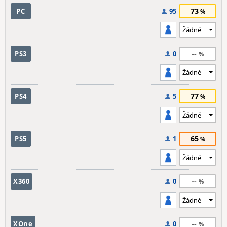
73
PC
95
--
PS3
0
77
PS4
5
65
PS5
1
--
X360
0
--
XOne
0