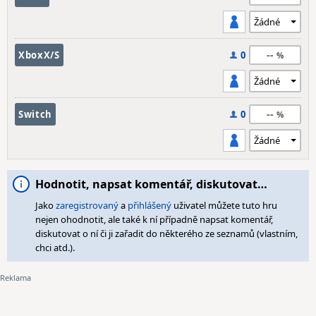
--
XboxX/S
0
--
Switch
0
Hodnotit, napsat komentář, diskutovat…
Jako
zaregistrovaný
a
přihlášený
uživatel můžete tuto hru
nejen ohodnotit, ale také k ní případně napsat komentář,
diskutovat o ní či ji zařadit do některého ze seznamů (vlastním,
chci atd.).