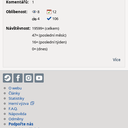
Komentářů:
1
Oblíbenost:
8
12
4
106
Návštěvnost:
19599× (celkem)
47× (poslední měsíc)
16× (poslední týden)
0× (dnes)
Více
O webu
Články
Statistiky
Herní výzva
F.A.Q.
Nápověda
Odměny
Podpořte nás