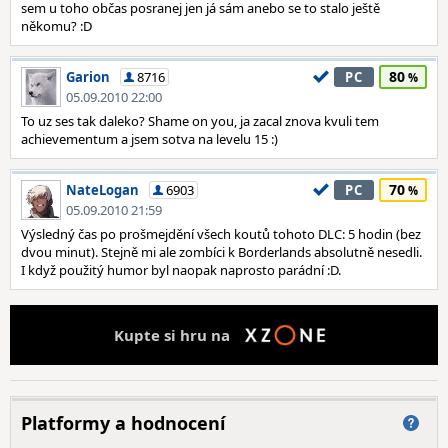
sem u toho občas posranej jen já sám anebo se to stalo ještě
někomu? :D
80
Garion
8716
PC
05.09.2010 22:00
To uz ses tak daleko? Shame on you, ja zacal znova kvuli tem
achievementum a jsem sotva na levelu 15 :)
70
NateLogan
6903
PC
05.09.2010 21:59
Výsledný čas po prošmejdění všech koutů tohoto DLC: 5 hodin (bez
dvou minut). Stejně mi ale zombíci k Borderlands absolutně nesedli.
I když použitý humor byl naopak naprosto parádní :D.
Kupte si hru na
Platformy a hodnocení