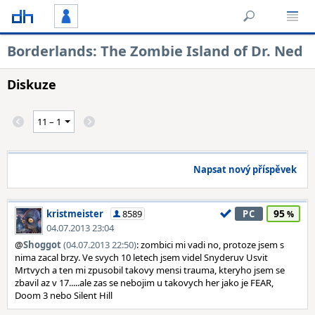
Borderlands: The Zombie Island of Dr. Ned
Diskuze
Napsat nový příspěvek
95
kristmeister
8589
PC
04.07.2013 23:04
@
Shoggot
(04.07.2013 22:50)
: zombici mi vadi no, protoze jsem s
nima zacal brzy. Ve svych 10 letech jsem videl Snyderuv Usvit
Mrtvych a ten mi zpusobil takovy mensi trauma, kteryho jsem se
zbavil az v 17.....ale zas se nebojim u takovych her jako je FEAR,
Doom 3 nebo Silent Hill