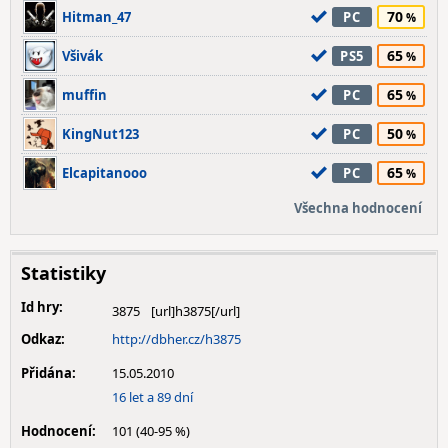
70
Hitman_47
PC
65
Všivák
PS5
65
muffin
PC
50
KingNut123
PC
65
Elcapitanooo
PC
Všechna hodnocení
Statistiky
Id hry:
3875
Odkaz:
http://dbher.cz/h3875
Přidána:
15.05.2010
16 let a 89 dní
Hodnocení:
101 (40-95 %)