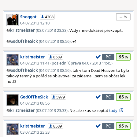
--
Shoggot
4308
04.07.2013 12:10
@
kristmeister
(03.07.2013 23:33)
: Vždy mne dokážeš překvapit.
@
GodOfTheSick
(04.07.2013 08:56)
: +1
95
kristmeister
8589
PC
04.07.2013 11:41 (poslední úprava 04.07.2013 11:45)
@
GodOfTheSick
(04.07.2013 08:56)
: tak v tom Dead Heaven to bylo
takový temný a pořád se objevovali za zádama....sem se občas lek
no :D
85
GodOfTheSick
5979
PC
04.07.2013 08:56
@
kristmeister
(03.07.2013 23:33)
: Ne, ale zkus se zeptat
tady
95
kristmeister
8589
PC
03.07.2013 23:33