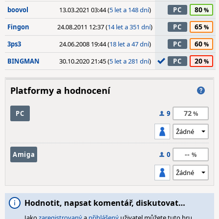
80
boovol
13.03.2021 03:44 (
5 let a 148 dní
)
PC
65
Fingon
24.08.2011 12:37 (
14 let a 351 dní
)
PC
60
3ps3
24.06.2008 19:44 (
18 let a 47 dní
)
PC
20
BINGMAN
30.10.2020 21:45 (
5 let a 281 dní
)
PC
Platformy a hodnocení
72
PC
9
--
Amiga
0
Hodnotit, napsat komentář, diskutovat…
Jako
zaregistrovaný
a
přihlášený
uživatel můžete tuto hru