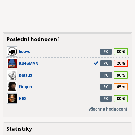
Poslední hodnocení
80
boovol
PC
20
BINGMAN
PC
80
Rattus
PC
65
Fingon
PC
80
HEX
PC
Všechna hodnocení
Statistiky