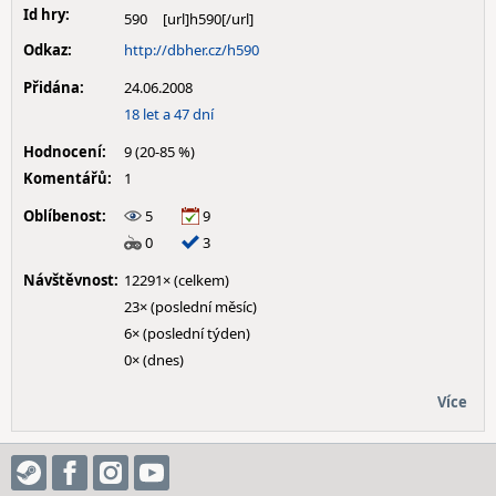
Id hry:
590
Odkaz:
http://dbher.cz/h590
Přidána:
24.06.2008
18 let a 47 dní
Hodnocení:
9 (20-85 %)
Komentářů:
1
Oblíbenost:
5
9
0
3
Návštěvnost:
12291× (celkem)
23× (poslední měsíc)
6× (poslední týden)
0× (dnes)
Více