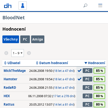
BloodNet
Hodnocení
Všechny
PC
Amiga
Uživatel
Datum hodnocení
Hodnocení
85
MickTheMage
24.06.2008 19:50 (
18 let a 47 dní
)
PC
85
Hamster
24.06.2008 19:54 (
18 let a 47 dní
)
PC
85
RadaRD
24.06.2008 21:55 (
18 let a 47 dní
)
PC
80
HEX
06.11.2008 07:32 (
17 let a 278 dní
)
PC
80
Rattus
20.05.2012 13:07 (
14 let a 81 dní
)
PC