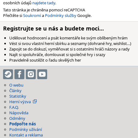
osobních údajů
najdete tady
.
Tato stránka je chráněna pomocí reCAPTCHA
Přečtěte si
Soukromí
a
Podmínky služby
Google.
Registrujte se u nás a budete moci…
Udělovat hodnocení a psát komentáře ke svým oblíbeným hrám
Vést si svou vlastní herní sbírku a seznamy (dohrané hry, wishlist…)
Zapojit se do diskuzí, vyměňovat si s ostatními hráči názory a rady
Najít si spoluhráče, domlouvat si společné hry i srazy
Pravidelně soutěžit o řadu skvělých her
O webu
Články
Statistiky
Herní výzva
F.A.Q.
Nápověda
Odměny
Podpořte nás
Podmínky užívání
Kontakt a reklama